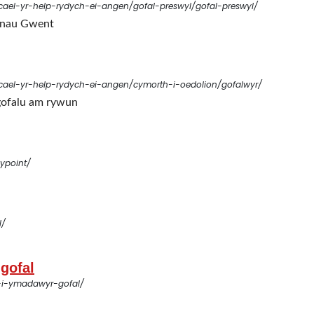
cael-yr-help-rydych-ei-angen/gofal-preswyl/gofal-preswyl/
aenau Gwent
/cael-yr-help-rydych-ei-angen/cymorth-i-oedolion/gofalwyr/
 gofalu am rywun
ypoint/
l/
gofal
-i-ymadawyr-gofal/