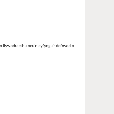
y’n llywodraethu neu’n cyfyngu’r defnydd o