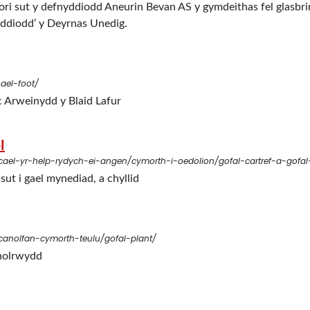
ri sut y defnyddiodd Aneurin Bevan AS y gymdeithas fel glasbr
iddiodd’ y Deyrnas Unedig.
ael-foot/
c Arweinydd y Blaid Lafur
l
/cael-yr-help-rydych-ei-angen/cymorth-i-oedolion/gofal-cartref-a-gofa
ut i gael mynediad, a chyllid
canolfan-cymorth-teulu/gofal-plant/
onolrwydd