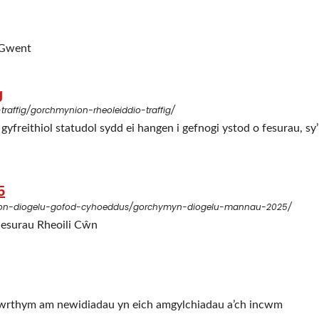
u Gwent
g
traffig/gorchmynion-rheoleiddio-traffig/
yfreithiol statudol sydd ei hangen i gefnogi ystod o fesurau, s
5
ion-diogelu-gofod-cyhoeddus/gorchymyn-diogelu-mannau-2025/
esurau Rheoili Cŵn
wrthym am newidiadau yn eich amgylchiadau a’ch incwm