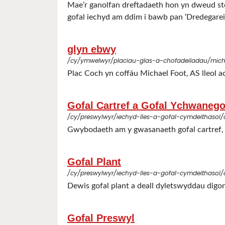
Mae’r ganolfan dreftadaeth hon yn dweud sto
gofal iechyd am ddim i bawb pan ‘Dredegare
glyn ebwy
/cy/ymwelwyr/placiau-glas-a-chofadeiladau/mich
Plac Coch yn coffáu Michael Foot, AS lleol a
Gofal Cartref a Gofal Ychwanego
/cy/preswylwyr/iechyd-lles-a-gofal-cymdeithasol
Gwybodaeth am y gwasanaeth gofal cartref, s
Gofal Plant
/cy/preswylwyr/iechyd-lles-a-gofal-cymdeithasol/
Dewis gofal plant a deall dyletswyddau dig
Gofal Preswyl