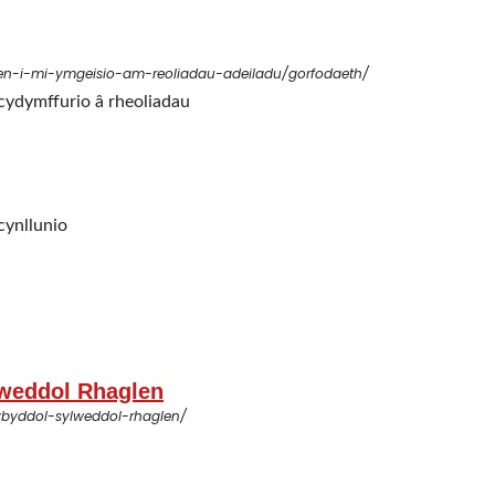
gen-i-mi-ymgeisio-am-reoliadau-adeiladu/gorfodaeth/
cydymffurio â rheoliadau
cynllunio
weddol Rhaglen
byddol-sylweddol-rhaglen/