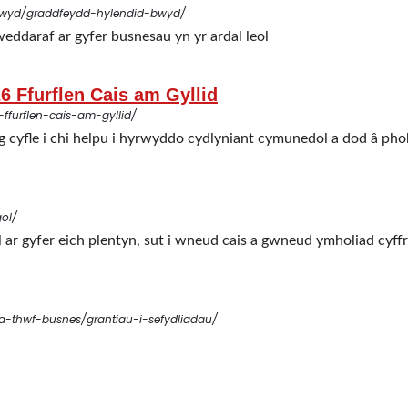
bwyd/graddfeydd-hylendid-bwyd/
ddaraf ar gyfer busnesau yn yr ardal leol
 Ffurflen Cais am Gyllid
furflen-cais-am-gyllid/
cyfle i chi helpu i hyrwyddo cydlyniant cymunedol a dod â pho
ol/
 ar gyfer eich plentyn, sut i wneud cais a gwneud ymholiad cyff
-thwf-busnes/grantiau-i-sefydliadau/