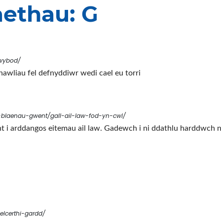
ethau: G
wybod/
awliau fel defnyddiwr wedi cael eu torri
-blaenau-gwent/gall-ail-law-fod-yn-cwl/
 arddangos eitemau ail law. Gadewch i ni ddathlu harddwch nw
elcerthi-gardd/