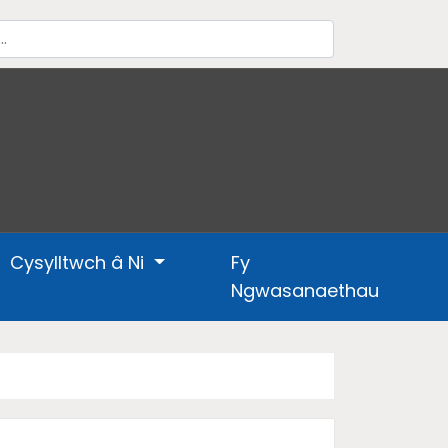
Cysylltwch â Ni
Fy
Ngwasanaethau