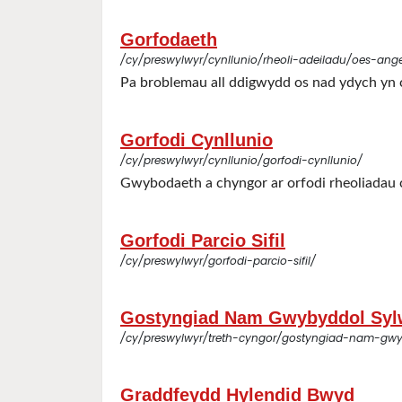
Gorfodaeth
/cy/preswylwyr/cynllunio/rheoli-adeiladu/oes-an
Pa broblemau all ddigwydd os nad ydych yn 
Gorfodi Cynllunio
/cy/preswylwyr/cynllunio/gorfodi-cynllunio/
Gwybodaeth a chyngor ar orfodi rheoliadau 
Gorfodi Parcio Sifil
/cy/preswylwyr/gorfodi-parcio-sifil/
Gostyngiad Nam Gwybyddol Syl
/cy/preswylwyr/treth-cyngor/gostyngiad-nam-gwy
Graddfeydd Hylendid Bwyd