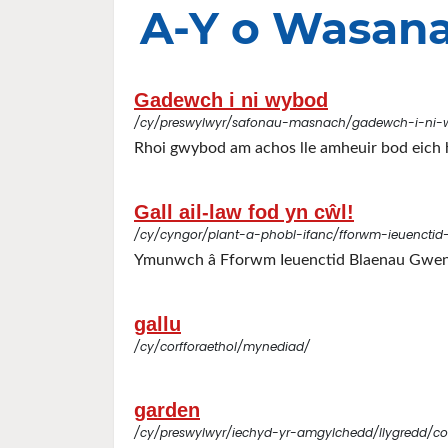
A-Y o Wasana
Gadewch i ni wybod
/cy/preswylwyr/safonau-masnach/gadewch-i-ni-
Rhoi gwybod am achos lle amheuir bod eich h
Gall ail-law fod yn cŵl!
/cy/cyngor/plant-a-phobl-ifanc/fforwm-ieuenctid
Ymunwch â Fforwm Ieuenctid Blaenau Gwent i
gallu
/cy/corfforaethol/mynediad/
garden
/cy/preswylwyr/iechyd-yr-amgylchedd/llygredd/co