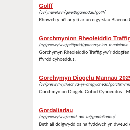
Golff
/cy/ymwelwyr/gweithgareddau/golff/
Rhowch y bêl ar y ti ar un o gyrsiau Blaena
Gorchmynion Rheoleiddio Traffi
/cy/preswylwyr/priffyrdd/gorchmynion-rheoleiddio-
Gorchymyn Rheoleiddio Traffig yw’r ddogfen g
ffyrdd cyhoeddus.
Gorchymyn Diogelu Mannau 202
/cy/preswylwyr/iechyd-yr-amgylchedd/gorchmyn
Gorchmynion Diogelu Gofod Cyhoeddus - M
Gordaliadau
/cy/preswylwyr/budd-dal-tai/gordaliadau/
Beth all ddigwydd os na fyddwch yn dweud 