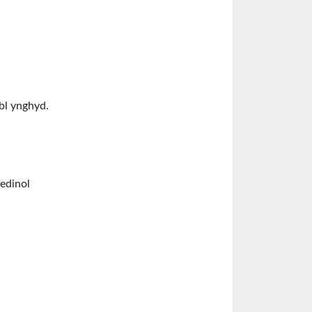
bl ynghyd.
redinol