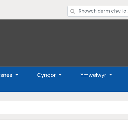
usnes
Cyngor
Ymwelwyr