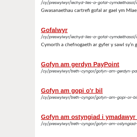
/cy/preswylwyr/iechyd-lles-a-gofal-cymdeithasol/
Gwasanaethau cartrefi gofal ar gael ym Ml
Gofalwyr
/cy/preswylwyr/iechyd-lles-a-gofal-cymdeithasol
Cymorth a chefnogaeth ar gyfer y sawl sy’n
Gofyn am gerdyn PayPoint
/cy/preswylwyr/treth-cyngor/gofyn-am-gerdyn-pa
Gofyn am gopi o'r bil
/cy/preswylwyr/treth-cyngor/gofyn-am-gopi-or-bi
Gofyn am ostyngiad i ymadawyr 
/cy/preswylwyr/treth-cyngor/gofyn-am-ostyngiad