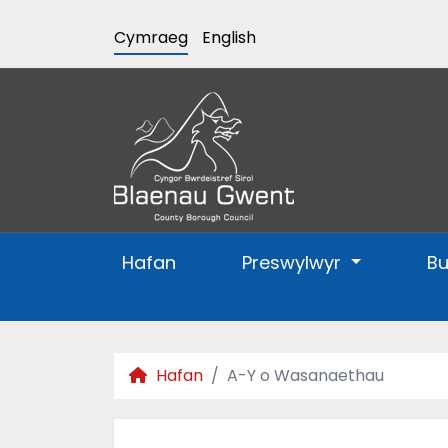
Cymraeg
English
Hafan
Preswylwyr
B
Hafan
A-Y o Wasanaethau