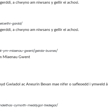
rddi, a chwyno am niwsans y gellir ei achosi.
elcerthi-gardd/
rddi, a chwyno am niwsans y gellir ei achosi.
di-ym-mlaenau-gwent/geirda-busnes/
 ym Mlaenau Gwent
chyd Gwladol ac Aneurin Bevan mae nifer o safleoedd i ymweld â
mdeithas-cymorth-meddygol-tredegar/