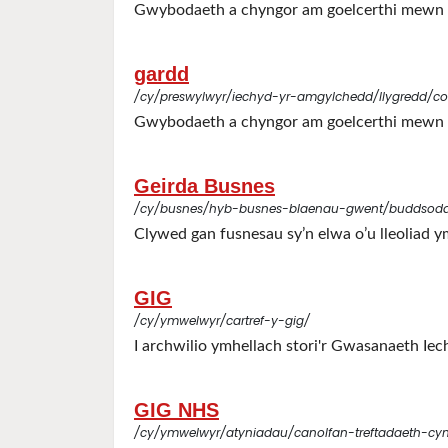
Gwybodaeth a chyngor am goelcerthi mewn ge
gardd
/cy/preswylwyr/iechyd-yr-amgylchedd/llygredd/co
Gwybodaeth a chyngor am goelcerthi mewn ge
Geirda Busnes
/cy/busnes/hyb-busnes-blaenau-gwent/buddsod
Clywed gan fusnesau sy’n elwa o’u lleoliad
GIG
/cy/ymwelwyr/cartref-y-gig/
I archwilio ymhellach stori'r Gwasanaeth Ie
GIG NHS
/cy/ymwelwyr/atyniadau/canolfan-treftadaeth-cy