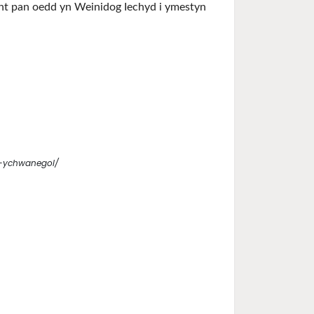
int pan oedd yn Weinidog Iechyd i ymestyn
l-ychwanegol/