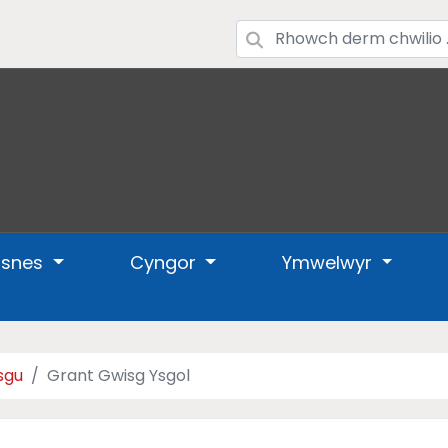
usnes
Cyngor
Ymwelwyr
sgu
Grant Gwisg Ysgol