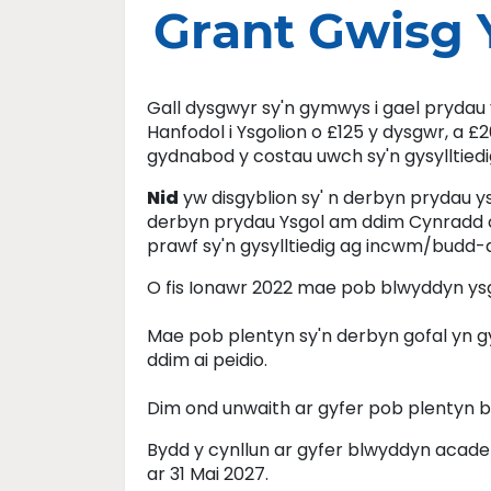
Grant Gwisg 
Gall dysgwyr sy'n gymwys i gael prydau
Hanfodol i Ysgolion o £125 y dysgwr, a 
gydnabod y costau uwch sy'n gysylltied
Nid
yw disgyblion sy' n derbyn prydau y
derbyn prydau Ysgol am ddim Cynradd cyf
prawf sy'n gysylltiedig ag incwm/budd-d
O fis Ionawr 2022 mae pob blwyddyn ys
Mae pob plentyn sy'n derbyn gofal yn gy
ddim ai peidio.
Dim ond unwaith ar gyfer pob plentyn b
Bydd y cynllun ar gyfer blwyddyn acade
ar 31 Mai 2027.