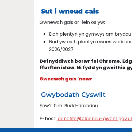
Sut i wneud cais
Gwnewch gais ar-lein os yw:
Eich plentyn yn gymwys am brydau
Nad yw eich plentyn eisoes wedi cae
2026/2027
Defnyddiwch borwr fel Chrome, Edge
ffurflen islaw. Ni fydd yn gweithio g
Gwnewch gais ‘nawr
Gwybodath Cyswllt
Enw’r Tîm: Budd-daliadau
E-bost:
benefits@blaenau-gwent.gov.u