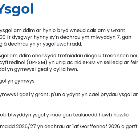
Ysgol
 ysgol am ddim ar hyn o bryd wneud cais am y Grant
£200 i'r dysgwyr hynny sy'n dechrau ym mlwyddyn 7, gan
ig â dechrau yn yr ysgol uwchradd.
sgol am ddim oherwydd trefniadau diogelu trosiannon neu
fredinol (UPFSM) yn unig ac nid eFSM yn seiliedig ar fein
al yn gymwys i geal y cyllid hwn.
gol yn gymwys.
mwys i gael y grant, p'un a ydynt yn cael prydau ysgol 
ob blwyddyn ysgol y mae gan teuluoedd hawl i hawlio
maidd 2026/27 yn dechrau ar 1af Gorffennaf 2026 a gorf