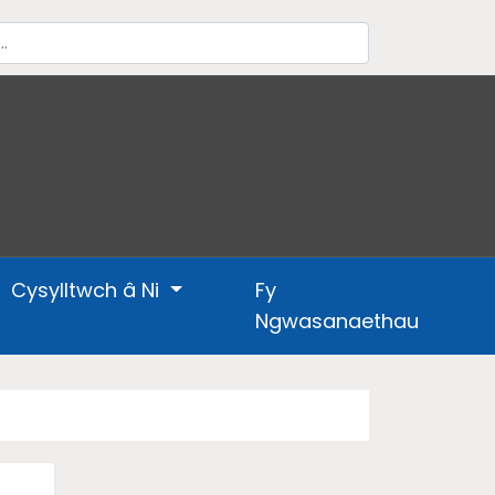
Cysylltwch â Ni
Fy
Ngwasanaethau