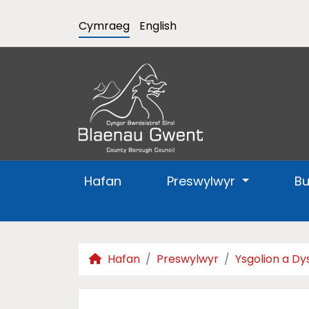
Cymraeg
English
Hafan
Preswylwyr
B
Hafan
Preswylwyr
Ysgolion a Dy