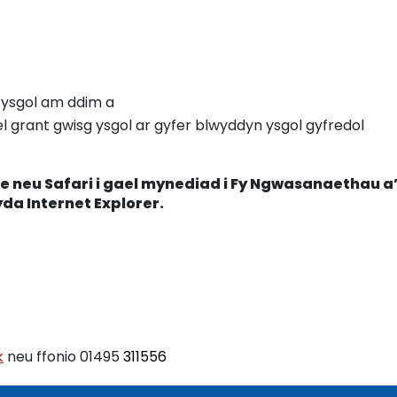
 ysgol am ddim a
l grant gwisg ysgol ar gyfer blwyddyn ysgol gyfredol
 neu Safari i gael mynediad i Fy Ngwasanaethau a
yda Internet Explorer.
k
neu ffonio 01495
311556