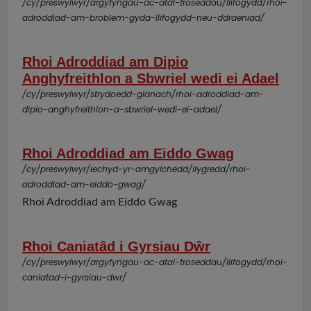
/cy/preswylwyr/argyfyngau-ac-atal-troseddau/llifogydd/rhoi-
adroddiad-am-broblem-gyda-llifogydd-neu-ddraeniad/
Rhoi Adroddiad am Dipio
Anghyfreithlon a Sbwriel wedi ei Adael
/cy/preswylwyr/strydoedd-glanach/rhoi-adroddiad-am-
dipio-anghyfreithlon-a-sbwriel-wedi-ei-adael/
Rhoi Adroddiad am Eiddo Gwag
/cy/preswylwyr/iechyd-yr-amgylchedd/llygredd/rhoi-
adroddiad-am-eiddo-gwag/
Rhoi Adroddiad am Eiddo Gwag
Rhoi Caniatâd i Gyrsiau Dŵr
/cy/preswylwyr/argyfyngau-ac-atal-troseddau/llifogydd/rhoi-
caniatad-i-gyrsiau-dwr/