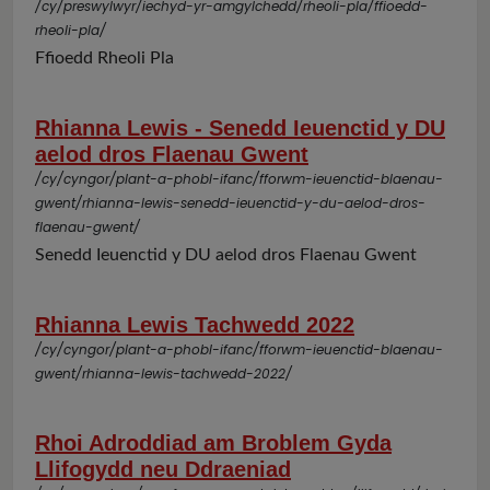
/cy/preswylwyr/iechyd-yr-amgylchedd/rheoli-pla/ffioedd-
rheoli-pla/
Ffioedd Rheoli Pla
Rhianna Lewis - Senedd Ieuenctid y DU
aelod dros Flaenau Gwent
/cy/cyngor/plant-a-phobl-ifanc/fforwm-ieuenctid-blaenau-
gwent/rhianna-lewis-senedd-ieuenctid-y-du-aelod-dros-
flaenau-gwent/
Senedd Ieuenctid y DU aelod dros Flaenau Gwent
Rhianna Lewis Tachwedd 2022
/cy/cyngor/plant-a-phobl-ifanc/fforwm-ieuenctid-blaenau-
gwent/rhianna-lewis-tachwedd-2022/
Rhoi Adroddiad am Broblem Gyda
Llifogydd neu Ddraeniad