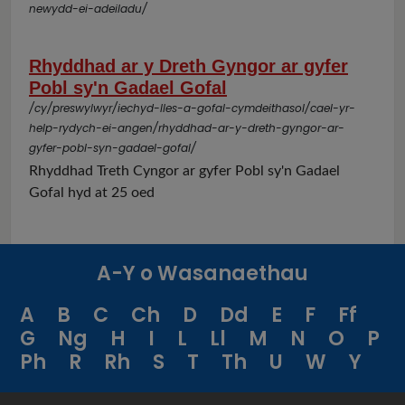
newydd-ei-adeiladu/
Rhyddhad ar y Dreth Gyngor ar gyfer
Pobl sy'n Gadael Gofal
/cy/preswylwyr/iechyd-lles-a-gofal-cymdeithasol/cael-yr-
help-rydych-ei-angen/rhyddhad-ar-y-dreth-gyngor-ar-
gyfer-pobl-syn-gadael-gofal/
Rhyddhad Treth Cyngor ar gyfer Pobl sy'n Gadael
Gofal hyd at 25 oed
A-Y o Wasanaethau
A
B
C
Ch
D
Dd
E
F
Ff
G
Ng
H
I
L
Ll
M
N
O
P
Ph
R
Rh
S
T
Th
U
W
Y