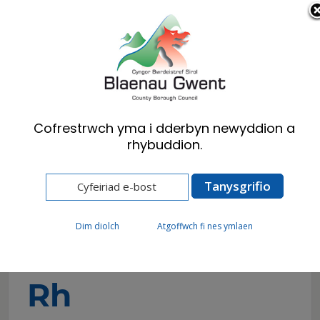
Cymraeg
English
Cofrestrwch yma i dderbyn newyddion a
rhybuddion.
Hafan
A-Y o Wasanaethau
A-Y o
Dim diolch
Atgoffwch fi nes ymlaen
Wasanaethau:
Rh