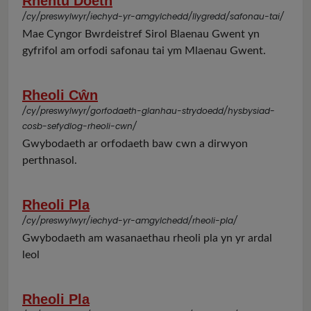
Rhentu Doeth
/cy/preswylwyr/iechyd-yr-amgylchedd/llygredd/safonau-tai/
Mae Cyngor Bwrdeistref Sirol Blaenau Gwent yn
gyfrifol am orfodi safonau tai ym Mlaenau Gwent.
Rheoli Cŵn
/cy/preswylwyr/gorfodaeth-glanhau-strydoedd/hysbysiad-
cosb-sefydlog-rheoli-cwn/
Gwybodaeth ar orfodaeth baw cwn a dirwyon
perthnasol.
Rheoli Pla
/cy/preswylwyr/iechyd-yr-amgylchedd/rheoli-pla/
Gwybodaeth am wasanaethau rheoli pla yn yr ardal
leol
Rheoli Pla