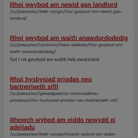
Rhoi gwybod am newid gan landlord
/cy/preswylwyr/treth-cyngor/rhoi-gwybod-am-newid-gan-
landlord/
Rhoi gwybod am waith anawdurdodedig
/cy/preswylwyr/cynllunio/rheoli-adeiladu/rhoi-gwybod-am-
waith-anawdurdodedig/
Sut i roi gwybod am waith heb awdurdod
Rhoi hysbysiad priodas neu
bartneriaeth sifil
/cy/preswylwyr/genedigaethau-marwolaethau-
priodasau/rhoi-hysbysiad-priodas-neu-bartneriaeth-sifil/
Rhowch wybod am eiddo newydd ei
adeiladu
/cy/preswylwyr/treth-cyngor/rhowch-wybod-am-eiddo-