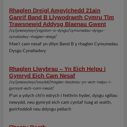
Rhaglen Dreigl Amgylchedd 21ain
Ganrif Band B Llywodraeth Cymru Tîm
Trawsnewid Addysg Blaenau Gwent
/cy/preswylwyr/ysgolion-a-dysgu/cymunedau-dysgu-
cynaliadwy-rhaglen-dreigl/
Mae’r cam nesaf yn dilyn Band B y rhaglen Cymunedau
Dysgu Cynaliadwy
Rhaglen Llwybrau – Yn Eich Helpu i
Gymryd Eich Cam Nesaf
/cy/preswylwyr/swyddi/rhaglen-llwybrau-yn-eich-helpu-i-
gymryd-eich-cam-nesaf/
P'un a ydych chi'n edrych i feithrin hyder, dysgu sgiliau
newydd, neu gymryd eich cam cyntaf tuag at waith,
gwirfoddoli neu ddysgu pellach