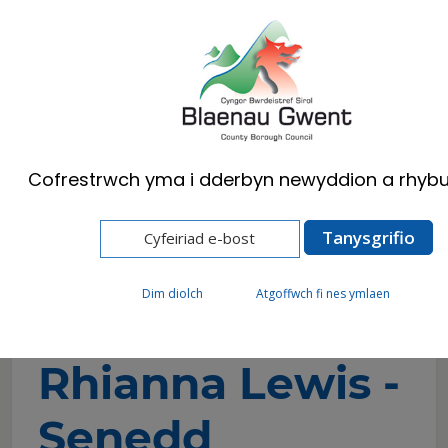
Cymraeg
English
Cofrestrwch yma i dderbyn newyddion a rhybu
Hafan
Cyngor
Plant a Phobl Ifanc
Fforwm Ieuenctid Blaenau Gwent
Rhianna Lewis - Senedd Ieuenctid y DU aelod
dros Flaenau Gwent
Dim diolch
Atgoffwch fi nes ymlaen
Rhianna Lewis -
Senedd