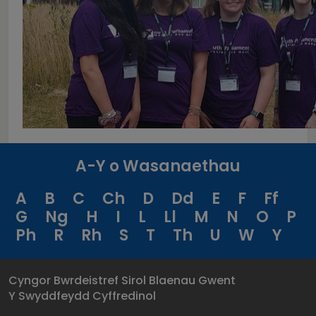
A-Y o Wasanaethau
A
B
C
Ch
D
Dd
E
F
Ff
G
Ng
H
I
L
Ll
M
N
O
P
Ph
R
Rh
S
T
Th
U
W
Y
Cyngor Bwrdeistref Sirol Blaenau Gwent
Y Swyddfeydd Cyffredinol