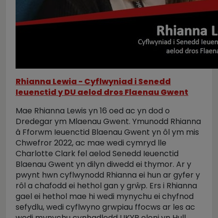
Rhianna Lewia - Cyflwyniad i Senedd
Ieuenctid y DU aelod dros Flaenau Gwent
Mae Rhianna Lewis yn 16 oed ac yn dod o
Dredegar ym Mlaenau Gwent. Ymunodd Rhianna
â Fforwm Ieuenctid Blaenau Gwent yn ôl ym mis
Chwefror 2022, ac mae wedi cymryd lle
Charlotte Clark fel aelod Senedd Ieuenctid
Blaenau Gwent yn dilyn diwedd ei thymor. Ar y
pwynt hwn cyflwynodd Rhianna ei hun ar gyfer y
rôl a chafodd ei hethol gan y grŵp. Ers i Rhianna
gael ei hethol mae hi wedi mynychu ei chyfnod
sefydlu, wedi cyflwyno grwpiau ffocws ar les ac
wedi mynychu cynhadledd UKYP eleni yn Hull.