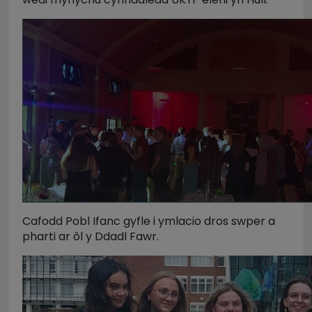
Cafodd Pobl Ifanc gyfle i ymlacio dros swper a
pharti ar ôl y Ddadl Fawr.