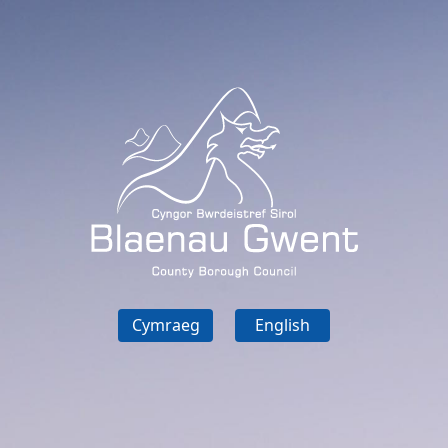
Cymraeg
English