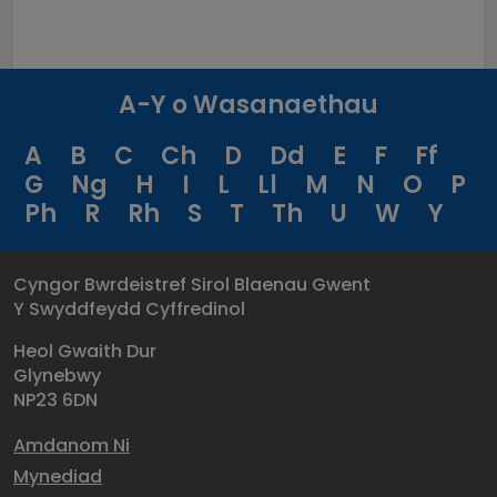
A-Y o Wasanaethau
A
B
C
Ch
D
Dd
E
F
Ff
G
Ng
H
I
L
Ll
M
N
O
P
Ph
R
Rh
S
T
Th
U
W
Y
Cyngor Bwrdeistref Sirol Blaenau Gwent
Y Swyddfeydd Cyffredinol
Heol Gwaith Dur
Glynebwy
NP23 6DN
Amdanom Ni
Mynediad