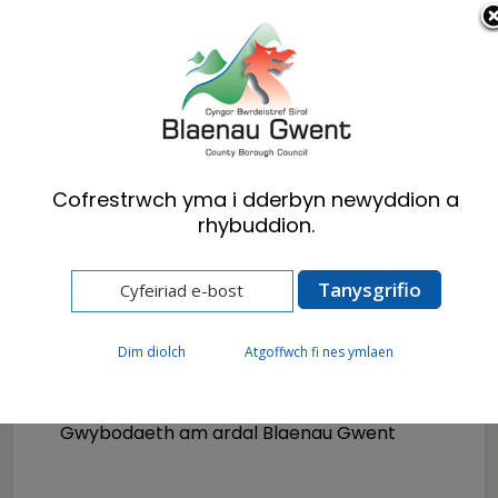
Cymraeg
English
Cofrestrwch yma i dderbyn newyddion a
rhybuddion.
Hafan
Corfforaethol
Amdanom Ni
Dim diolch
Atgoffwch fi nes ymlaen
Blaenau Gwent
Gwybodaeth am ardal Blaenau Gwent