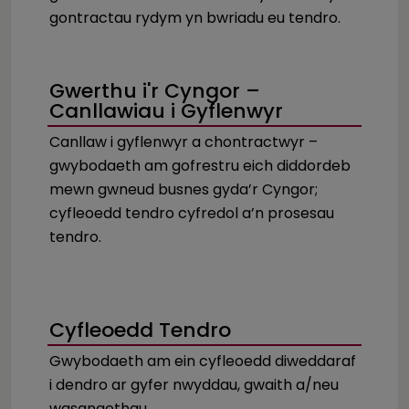
gontractau rydym yn bwriadu eu tendro.
Gwerthu i'r Cyngor –
Canllawiau i Gyflenwyr
Canllaw i gyflenwyr a chontractwyr –
gwybodaeth am gofrestru eich diddordeb
mewn gwneud busnes gyda’r Cyngor;
cyfleoedd tendro cyfredol a’n prosesau
tendro.
Cyfleoedd Tendro
Gwybodaeth am ein cyfleoedd diweddaraf
i dendro ar gyfer nwyddau, gwaith a/neu
wasanaethau.