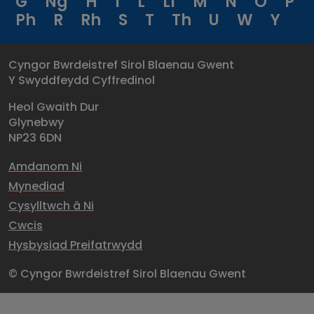
G
Ng
H
I
L
Ll
M
N
O
P
Ph
R
Rh
S
T
Th
U
W
Y
Cyngor Bwrdeistref Sirol Blaenau Gwent
Y Swyddfeydd Cyffredinol
Heol Gwaith Dur
Glynebwy
NP23 6DN
Amdanom Ni
Mynediad
Cysylltwch â Ni
Cwcis
Hysbysiad Preifatrwydd
© Cyngor Bwrdeistref Sirol Blaenau Gwent