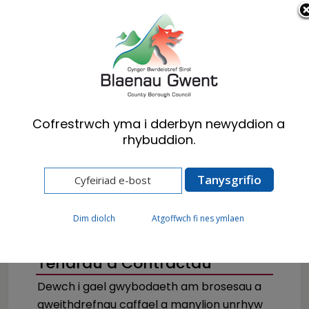
Cymraeg
English
Cofrestrwch yma i dderbyn newyddion a
rhybuddion.
Hafan
Busnes
Caffael – Tendrau a Contractau
Dim diolch
Atgoffwch fi nes ymlaen
Tendrau a Contractau
Dewch i gael gwybodaeth am brosesau a
gweithdrefnau caffael a manylion unrhyw