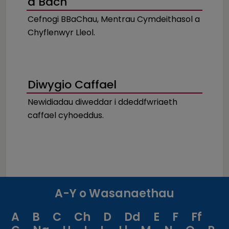
a Bach
Cefnogi BBaChau, Mentrau Cymdeithasol a
Chyflenwyr Lleol.
Diwygio Caffael
Newidiadau diweddar i ddeddfwriaeth
caffael cyhoeddus.
A-Y o Wasanaethau
A
B
C
Ch
D
Dd
E
F
Ff