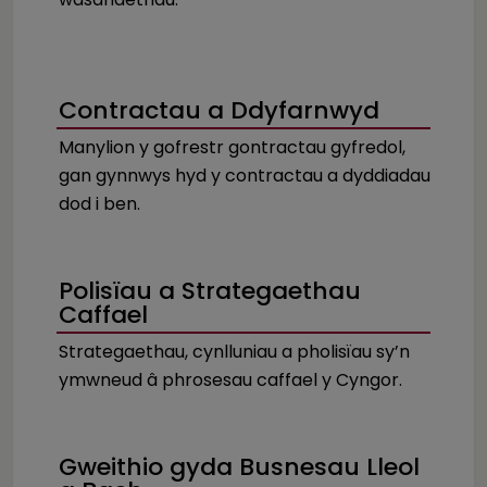
Contractau a Ddyfarnwyd
Manylion y gofrestr gontractau gyfredol,
gan gynnwys hyd y contractau a dyddiadau
dod i ben.
Polisïau a Strategaethau
Caffael
Strategaethau, cynlluniau a pholisïau sy’n
ymwneud â phrosesau caffael y Cyngor.
Gweithio gyda Busnesau Lleol