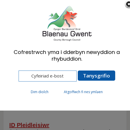
Cymraeg
English
Cofrestrwch yma i dderbyn newyddion a
rhybuddion.
Hafan
A-Y o Wasanaethau
A-Y o
Dim diolch
Atgoffwch fi nes ymlaen
Wasanaethau: I
ID Pleidleisiwr