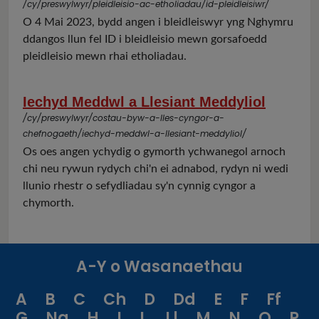
/cy/preswylwyr/pleidleisio-ac-etholiadau/id-pleidleisiwr/
O 4 Mai 2023, bydd angen i bleidleiswyr yng Nghymru
ddangos llun fel ID i bleidleisio mewn gorsafoedd
pleidleisio mewn rhai etholiadau.
Iechyd Meddwl a Llesiant Meddyliol
/cy/preswylwyr/costau-byw-a-lles-cyngor-a-
chefnogaeth/iechyd-meddwl-a-llesiant-meddyliol/
Os oes angen ychydig o gymorth ychwanegol arnoch
chi neu rywun rydych chi'n ei adnabod, rydyn ni wedi
llunio rhestr o sefydliadau sy'n cynnig cyngor a
chymorth.
A-Y o Wasanaethau
A
B
C
Ch
D
Dd
E
F
Ff
G
Ng
H
I
L
Ll
M
N
O
P