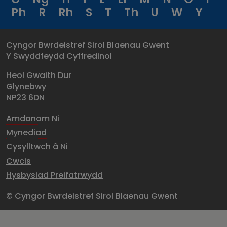
Ph
R
Rh
S
T
Th
U
W
Y
Cyngor Bwrdeistref Sirol Blaenau Gwent
Y Swyddfeydd Cyffredinol
Heol Gwaith Dur
Glynebwy
NP23 6DN
Amdanom Ni
Mynediad
Cysylltwch â Ni
Cwcis
Hysbysiad Preifatrwydd
© Cyngor Bwrdeistref Sirol Blaenau Gwent