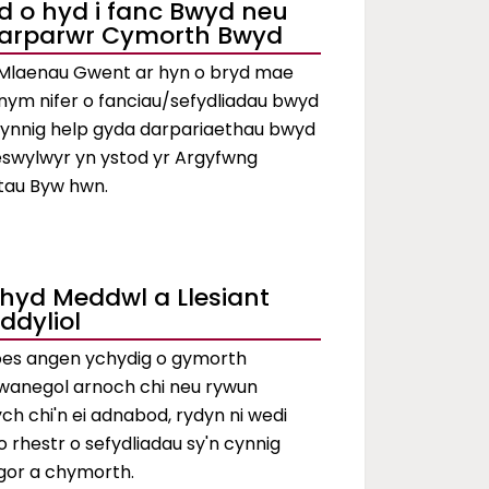
d o hyd i fanc Bwyd neu
arparwr Cymorth Bwyd
Mlaenau Gwent ar hyn o bryd mae
ym nifer o fanciau/sefydliadau bwyd
cynnig help gyda darpariaethau bwyd
eswylwyr yn ystod yr Argyfwng
tau Byw hwn.
chyd Meddwl a Llesiant
ddyliol
oes angen ychydig o gymorth
wanegol arnoch chi neu rywun
ch chi'n ei adnabod, rydyn ni wedi
io rhestr o sefydliadau sy'n cynnig
gor a chymorth.