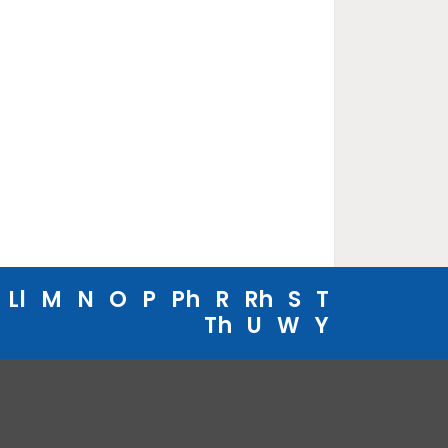
Ll
M
N
O
P
Ph
R
Rh
S
T
Th
U
W
Y