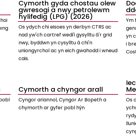
Cymorth gyda chostau olew
Do
gwresogi a nwy petrolewm
dd
hylifedig (LPG) (2026)
rhoi
Ym 
Os ydych chi eisoes yn derbyn CTRS ac
fwng
genn
nad yw'ch cartref wedi'i gysylltu â'r grid
yn 
nwy, byddwn yn cysylltu â chi'n
i br
uniongyrchol ac yn eich gwahodd i wneud
Cos
cais.
Ie
s
Cymorth a chyngor arall
Me
 pobl
Cyngor ariannol, Cyngor Ar Bopeth a
Os 
chymorth ar gyfer pobl hŷn
ych
rydy
llun
cyn