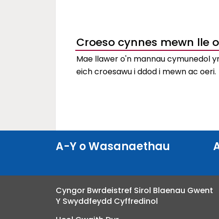
Croeso cynnes mewn lle o
Mae llawer o'n mannau cymunedol y
eich croesawu i ddod i mewn ac oeri.
A-Y o Wasanaethau
Cyngor Bwrdeistref Sirol Blaenau Gwent
Y Swyddfeydd Cyffredinol