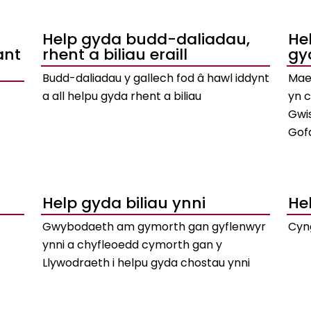
Help gyda budd-daliadau,
He
ant
rhent a biliau eraill
gy
Budd-daliadau y gallech fod â hawl iddynt
Mae 
a all helpu gyda rhent a biliau
yn 
Gwis
Gof
Help gyda biliau ynni
He
Gwybodaeth am gymorth gan gyflenwyr
Cyn
ynni a chyfleoedd cymorth gan y
Llywodraeth i helpu gyda chostau ynni