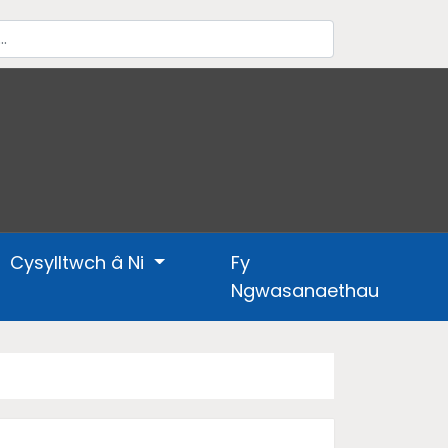
Cysylltwch â Ni
Fy
Ngwasanaethau