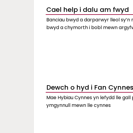
Cael help i dalu am fwyd
Banciau bwyd a darparwyr lleol sy’n 
bwyd a chymorth i bobl mewn argy
Dewch o hyd i Fan Cynne
Mae Hybiau Cynnes yn lefydd lle gall
ymgynnull mewn lle cynnes