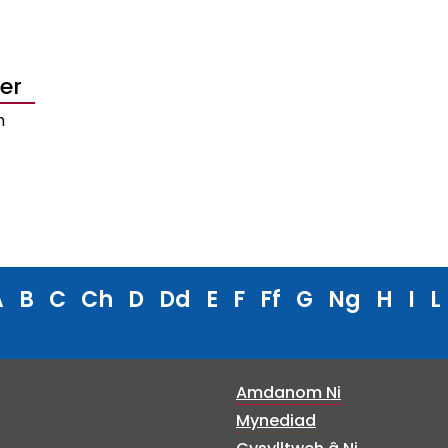
er
n
A
B
C
Ch
D
Dd
E
F
Ff
G
Ng
H
I
L
Amdanom Ni
Mynediad