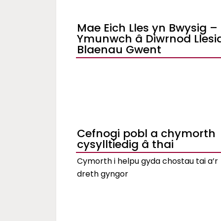
Mae Eich Lles yn Bwysig –
Ymunwch â Diwrnod Llesi
Blaenau Gwent
Cefnogi pobl a chymorth
cysylltiedig â thai
Cymorth i helpu gyda chostau tai a’r
dreth gyngor