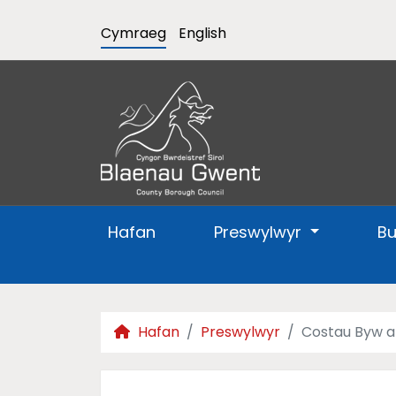
Cymraeg
English
Hafan
Preswylwyr
B
Hafan
Preswylwyr
Costau Byw a