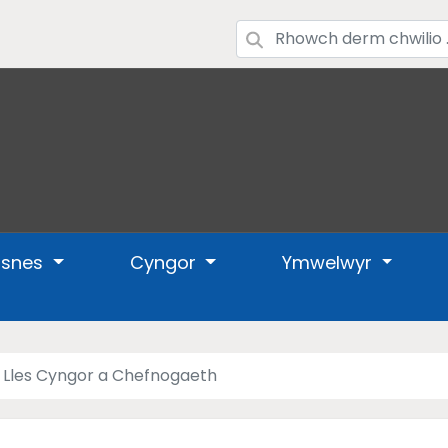
usnes
Cyngor
Ymwelwyr
 Lles Cyngor a Chefnogaeth