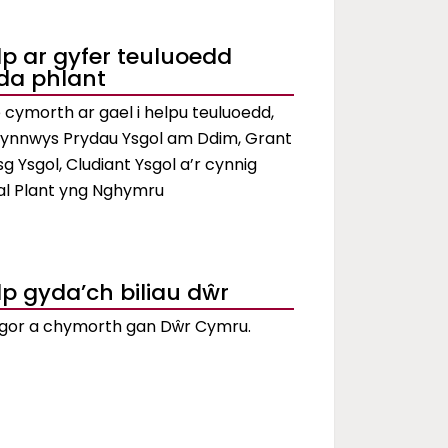
lp ar gyfer teuluoedd
da phlant
cymorth ar gael i helpu teuluoedd,
cynnwys Prydau Ysgol am Ddim, Grant
g Ysgol, Cludiant Ysgol a’r cynnig
al Plant yng Nghymru
lp gyda’ch biliau dŵr
gor a chymorth gan Dŵr Cymru.