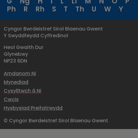
G
Ng
H
I
L
Ll
M
N
O
P
Ph
R
Rh
S
T
Th
U
W
Y
Cyngor Bwrdeistref Sirol Blaenau Gwent
Y Swyddfeydd Cyffredinol
Heol Gwaith Dur
Glynebwy
NP23 6DN
Amdanom Ni
Mynediad
Cysylltwch â Ni
Cwcis
Hysbysiad Preifatrwydd
© Cyngor Bwrdeistref Sirol Blaenau Gwent