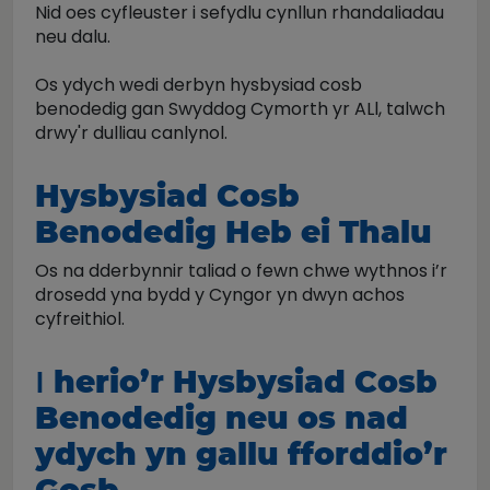
Nid oes cyfleuster i sefydlu cynllun rhandaliadau
neu dalu.
Os ydych wedi derbyn hysbysiad cosb
benodedig gan Swyddog Cymorth yr ALl, talwch
drwy'r dulliau canlynol.
Hysbysiad Cosb
Benodedig Heb ei Thalu
Os na dderbynnir taliad o fewn chwe wythnos i’r
drosedd yna bydd y Cyngor yn dwyn achos
cyfreithiol.
I
herio’r Hysbysiad Cosb
Benodedig neu
os nad
ydych yn gallu fforddio’r