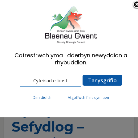
Cymraeg
English
Cofrestrwch yma i dderbyn newyddion a
rhybuddion.
Hafan
Preswylwyr
Gorfodaeth Glanhau Strydoedd
Hysbysiad Cosb Sefydlog – Rheoli Cŵn
Dim diolch
Atgoffwch fi nes ymlaen
Hysbysiad Cosb
Sefydlog –