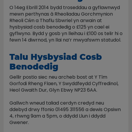
O 14eg Ebrill 2014 bydd troseddau a gyflawnwyd
mewn perthynas â Rheoliadau Gorchmynion
Rheoli Cŵn a Thaflu Sbwriel yn arwain at
hysbysiad cosb benodedig o £125 yn cael ei
gyflwyno. Bydd y gosb yn lleihau i £100 os telir hi o
fewn 14 diwrnod, yn llai na’r mwyafswm statudol.
Talu Hysbysiad Cosb
Benodedig
Gellir postio siec neu archeb bost at Y Tîm
Gorfodi Rheng Flaen, Y Swyddfeydd Cyffredinol,
Heol Gwaith Dur, Glyn Ebwy NP23 6AA.
Gallwch wneud taliad cerdyn credyd neu
ddebyd drwy ffonio 01495 311556 a dewis Opsiwn
4, rhwng 9am a 5pm, o ddydd Llun i ddydd
Gwener.