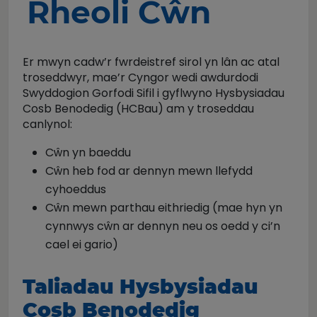
Rheoli Cŵn
Er mwyn cadw’r fwrdeistref sirol yn lân ac atal
troseddwyr, mae’r Cyngor wedi awdurdodi
Swyddogion Gorfodi Sifil i gyflwyno Hysbysiadau
Cosb Benodedig (HCBau) am y troseddau
canlynol:
Cŵn yn baeddu
Cŵn heb fod ar dennyn mewn llefydd
cyhoeddus
Cŵn mewn parthau eithriedig (mae hyn yn
cynnwys cŵn ar dennyn neu os oedd y ci’n
cael ei gario)
Taliadau Hysbysiadau
Cosb Benodedig