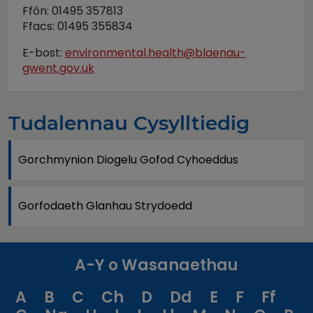
Ffôn: 01495 357813
Ffacs: 01495 355834
E-bost:
environmental.health@blaenau-
gwent.gov.uk
Tudalennau Cysylltiedig
Gorchmynion Diogelu Gofod Cyhoeddus
Gorfodaeth Glanhau Strydoedd
A-Y o Wasanaethau
A
B
C
Ch
D
Dd
E
F
Ff