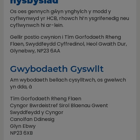
hysbysiad
Os oes gennych gŵyn ynghylch y modd y
cyflwynwyd yr HCB, rhowch hi’n ysgrifenedig neu
cyflwynwch hi ar-lein.
Gellir postio cwynion i Tîm Gorfodaeth Rheng
Flaen, Swyddfeydd Cyffredinol, Heol Gwaith Dur,
Glynebwy, NP23 6AA
Gwybodaeth Gyswllt
Am wybodaeth bellach cysylltwch, os gwelwch
yn dda, â
Tîm Gorfodaeth Rheng Flaen
Cyngor Bwrdeistref Sirol Blaenau Gwent
Swyddfeydd y Cyngor
Canolfan Ddinesig
Glyn Ebwy
NP23 6XB