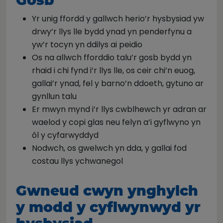
Gosb
Yr unig ffordd y gallwch herio’r hysbysiad yw
drwy’r llys lle bydd ynad yn penderfynu a
yw’r tocyn yn ddilys ai peidio
Os na allwch fforddio talu’r gosb bydd yn
rhaid i chi fynd i’r llys lle, os ceir chi’n euog,
gallai’r ynad, fel y barno’n ddoeth, gytuno ar
gynllun talu
Er mwyn mynd i’r llys cwblhewch yr adran ar
waelod y copi glas neu felyn a’i gyflwyno yn
ôl y cyfarwyddyd
Nodwch, os gwelwch yn dda, y gallai fod
costau llys ychwanegol
Gwneud cwyn ynghylch
y modd y cyflwynwyd yr