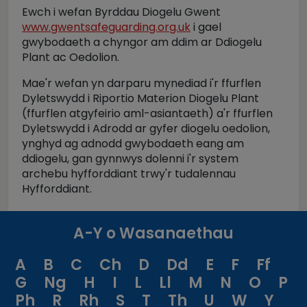
Ewch i wefan Byrddau Diogelu Gwent
www.gwentsafeguarding.org.uk
i gael
gwybodaeth a chyngor am ddim ar Ddiogelu
Plant ac Oedolion.
Mae'r wefan yn darparu mynediad i'r ffurflen
Dyletswydd i Riportio Materion Diogelu Plant
(ffurflen atgyfeirio aml-asiantaeth) a'r ffurflen
Dyletswydd i Adrodd ar gyfer diogelu oedolion,
ynghyd ag adnodd gwybodaeth eang am
ddiogelu, gan gynnwys dolenni i'r system
archebu hyfforddiant trwy'r tudalennau
Hyfforddiant.
A-Y o Wasanaethau
A
B
C
Ch
D
Dd
E
F
Ff
G
Ng
H
I
L
Ll
M
N
O
P
Ph
R
Rh
S
T
Th
U
W
Y