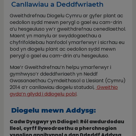
Canllawiau a Deddfwriaeth
Gweithdrefnau Diogelu Cymru ar gyfer plant ac
oedolion sydd mewn perygl o gael eu cam-drin
a’u hesgeuluso yw’r gweithdrefnau cenedlaethol.
Maent yn manylu ar swyddogaethau a
chyfrifoldebau hanfodol ymarferwyr i sicrhau eu
bod yn diogelu plant ac oedolion sydd mewn
perygl o gael eu cam-drin a’u hesgeuluso.
Mae’r Gweithdrefnau’n helpu ymarferwyr i
gymhwyso’r ddeddfwriaeth yn Neddf
Gwasanaethau Cymdeithasol a Llesiant (Cymru)
2014 a’r canllawiau diogelu statudol,
Gweithio
gyda’n gilydd i ddiogelu pobl
.
Diogelu mewn Addysg:
Cadw Dysgwyr yn Ddiogel: Rôl awdurdodau
lleol, cyrff llywodraethu a pherchnogion
ysgolion annibynnol o dan Ddeddf Addysg