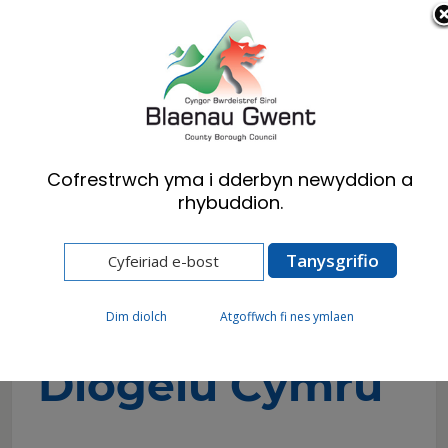
Cymraeg
English
Cofrestrwch yma i dderbyn newyddion a
rhybuddion.
Hafan
Preswylwyr
Diogelu
Gweithdrefnau Diogelu Cymru
Gweithdrefnau
Dim diolch
Atgoffwch fi nes ymlaen
Diogelu Cymru