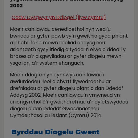
2002
Cadw Dysgwyr yn Ddiogel (llyw.cymru)
Mae’r canllawiau cenedlaethol hyn wedi’u
bwriadu ar gyfer pawb sy’n gweithio gyda phlant
a phobl ifanc mewn lleoliad addysg neu
asiantaeth gysylltiedig a fyddai’n elwa o ddeall y
broses a’r disgwyliadau ar gyfer diogelu mewn
ysgolion, a’r system ehangach.
Mae’r ddogfen yn cynnwys canllawiau i
awdurdodau lleol a chyrff llywodraethu ar
drefniadau ar gyfer diogelu plant o dan Ddeddf
Addysg 2002. Mae’r canllawiau’n ymwneud yn
uniongyrchol â’r gweithdrefnau a’r dyletswyddau
diogelu o dan Ddeddf Gwasanaethau
Cymdeithasol a Llesiant (Cymru) 2014.
Byrddau Diogelu Gwent