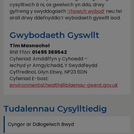
cysylltwch â ni, os gwelwch yn dda, drwy
gyfrwng y swyddogaeth
‘rhowch wybod’
neu fel
arall drwy ddefnyddio’r wybodaeth gyswllt isod.
Gwybodaeth Gyswllt
Tîm Masnachol
Rhif Ffôn:
01495 369542
Cyfeiriad: Amddiffyn y Cyhoedd –
Iechyd yr Amgylchedd, Y Swyddfeydd
Cyffredinol, Glyn Ebwy, NP23 6DN
Cyfeiriad E-bost:
environmental.health@blaenau-gwent.gov.uk
Tudalennau Cysylltiedig
Cyngor ar Ddiogelwch Bwyd