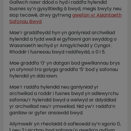
Gallwch nawr ddod o hyd i raddfa hylendid
busnes sy’n gysylltiedig â bwyd, megis bwyty neu
siop tecawê, drwy gyfrwng
gwefan yr Asiantaeth
Safonau Bwyd
.
Mae’r graddfeydd hyn yn ganlyniad archwiliad
hylendid a fydd wedi ei gyflawni gan swyddog o
Wasanaeth Iechyd yr Amgylchedd y Cyngor.
Rhoddir i fusnesau bwyd raddfeydd, o 0 i 5.
Mae graddfa ‘0’ yn datgan bod gwelliannau brys
yn ofynnol tra golyga graddfa ‘5’ bod y safonau
hylendid yn dda iawn.
Mae’r raddfa hylendid neu ganlyniad yr
archwiliad a roddir i fusnes bwyd yn adlewyrchu
safonau’r hylendid bwyd a welwyd ar ddyddiad
yr archwiliad neu’r ymweliad. Nid yw’r raddfa’n
ganllaw ar gyfer ansawdd bwyd.
Ailymwelir yn rheolaidd â safleoedd sy’n sgorio 0,
1 neu 2 i sicrhau bod safonau'n gwella’n gyflym.