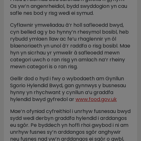
Os yw’n angenrheidiol, bydd swyddogion yn cau
safle nes bod y risg wedi ei symud.
Cyflawnir ymweliadau â’r holl safleoedd bwyd,
cyn belled ag y bo hynny’n rhesymol bosibl, heb
rybudd ymlaen llaw ac fe’u rhaglennir yn ôl
blaenoriaeth yn unol â’r raddfa o risg bosibl. Mae
hyn yn sicrhau yr ymwelir â safleoedd mewn
categori uwch o ran risg yn amlach na’r rheiny
mewn categori is o ran risg.
Gellir dod o hyd i fwy o wybodaeth am Gynllun
Sgorio Hylendid Bwyd, gan gynnwys y busnesau
hynny yn rhychwant y cynllun a’u graddfa
hylendid bwyd gyfredol ar
www.food.gov.uk
Mae’n ofyniad cyfreithiol i unrhyw fusnesau bwyd
sydd wedi derbyn graddfa hylendid i arddangos
eu sgôr. Pe byddech yn hoffi rhoi gwybod i ni am
unrhyw fusnes sy’n arddangos sgôr anghywir
neu fusnes nad yw’n arddangos ei sgôr o gwbl,