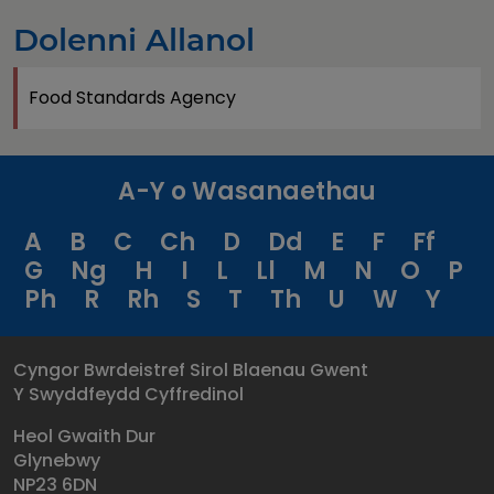
Dolenni Allanol
Food Standards Agency
A-Y o Wasanaethau
A
B
C
Ch
D
Dd
E
F
Ff
G
Ng
H
I
L
Ll
M
N
O
P
Ph
R
Rh
S
T
Th
U
W
Y
Cyngor Bwrdeistref Sirol Blaenau Gwent
Y Swyddfeydd Cyffredinol
Heol Gwaith Dur
Glynebwy
NP23 6DN