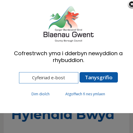
Cymraeg
English
Cofrestrwch yma i dderbyn newyddion a
rhybuddion.
Hafan
Preswylwyr
Iechyd yr Amgylchedd
Hylendid Bwyd
Graddfeydd Hylendid Bwyd
Graddfeydd
Dim diolch
Atgoffwch fi nes ymlaen
Hylendid Bwyd