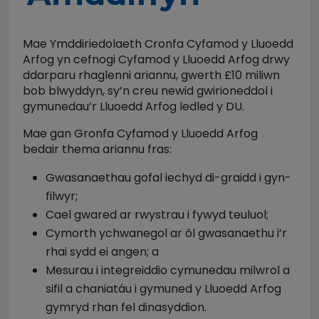
Mae Ymddiriedolaeth Cronfa Cyfamod y Lluoedd
Arfog yn cefnogi Cyfamod y Lluoedd Arfog drwy
ddarparu rhaglenni ariannu, gwerth £10 miliwn
bob blwyddyn, sy’n creu newid gwirioneddol i
gymunedau’r Lluoedd Arfog ledled y DU.
Mae gan Gronfa Cyfamod y Lluoedd Arfog
bedair thema ariannu fras:
Gwasanaethau gofal iechyd di-graidd i gyn-
filwyr;
Cael gwared ar rwystrau i fywyd teuluol;
Cymorth ychwanegol ar ôl gwasanaethu i’r
rhai sydd ei angen; a
Mesurau i integreiddio cymunedau milwrol a
sifil a chaniatáu i gymuned y Lluoedd Arfog
gymryd rhan fel dinasyddion.