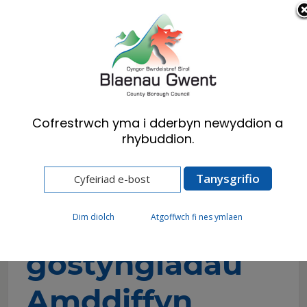
Cymraeg
English
Cofrestrwch yma i dderbyn newyddion a
rhybuddion.
Hafan
Cyngor
Y lluoedd arfog
Gwasanaeth gostyngiadau Amddiffyn
Gwasanaeth
Dim diolch
Atgoffwch fi nes ymlaen
gostyngiadau
Amddiffyn