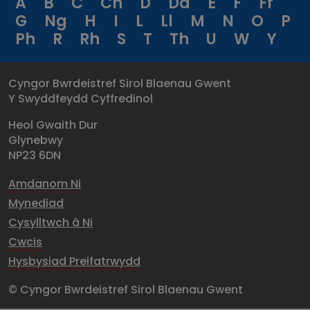
A
B
C
Ch
D
Dd
E
F
Ff
G
Ng
H
I
L
Ll
M
N
O
P
Ph
R
Rh
S
T
Th
U
W
Y
Cyngor Bwrdeistref Sirol Blaenau Gwent
Y Swyddfeydd Cyffredinol
Heol Gwaith Dur
Glynebwy
NP23 6DN
Amdanom Ni
Mynediad
Cysylltwch â Ni
Cwcis
Hysbysiad Preifatrwydd
© Cyngor Bwrdeistref Sirol Blaenau Gwent