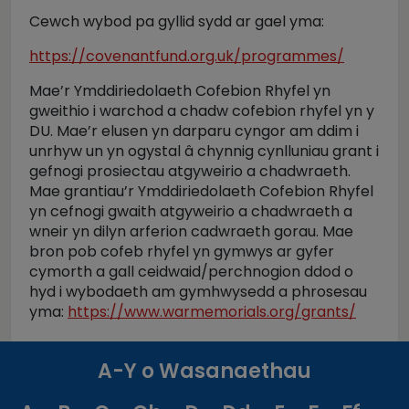
Cewch wybod pa gyllid sydd ar gael yma:
https://covenantfund.org.uk/programmes/
Mae’r Ymddiriedolaeth Cofebion Rhyfel yn
gweithio i warchod a chadw cofebion rhyfel yn y
DU. Mae’r elusen yn darparu cyngor am ddim i
unrhyw un yn ogystal â chynnig cynlluniau grant i
gefnogi prosiectau atgyweirio a chadwraeth.
Mae grantiau’r Ymddiriedolaeth Cofebion Rhyfel
yn cefnogi gwaith atgyweirio a chadwraeth a
wneir yn dilyn arferion cadwraeth gorau. Mae
bron pob cofeb rhyfel yn gymwys ar gyfer
cymorth a gall ceidwaid/perchnogion ddod o
hyd i wybodaeth am gymhwysedd a phrosesau
yma:
https://www.warmemorials.org/grants/
A-Y o Wasanaethau