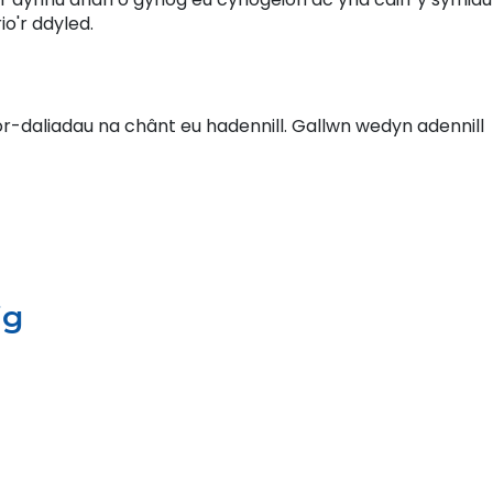
io'r ddyled.
 or-daliadau na chânt eu hadennill. Gallwn wedyn adennill
ig