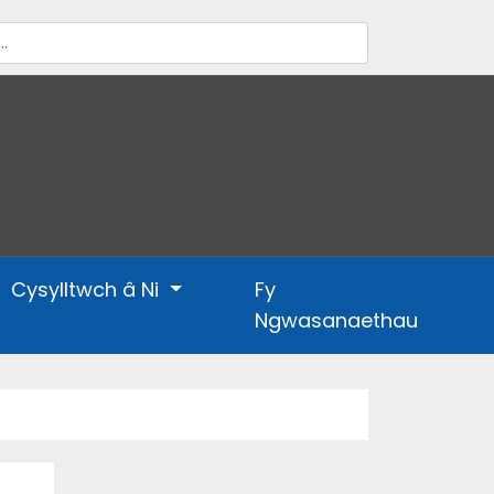
Cysylltwch â Ni
Fy
Ngwasanaethau