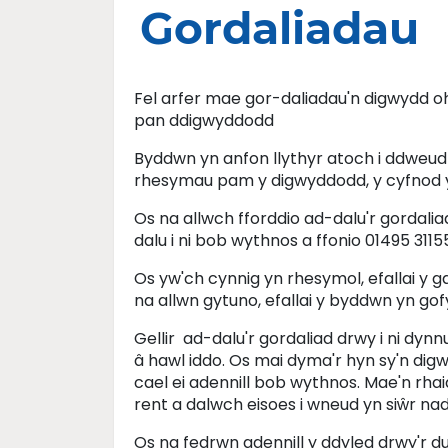
Gordaliadau
Fel arfer mae gor-daliadau'n digwydd 
pan ddigwyddodd
Byddwn yn anfon llythyr atoch i ddweud
rhesymau pam y digwyddodd, y cyfnod y 
Os na allwch fforddio ad-dalu'r gordali
dalu i ni bob wythnos a ffonio 01495 31
Os yw'ch cynnig yn rhesymol, efallai y 
na allwn gytuno, efallai y byddwn yn gofy
Gellir ad-dalu'r gordaliad drwy i ni dyn
â hawl iddo. Os mai dyma'r hyn sy'n dig
cael ei adennill bob wythnos. Mae'n rhai
rent a dalwch eisoes i wneud yn siŵr na
Os na fedrwn adennill y ddyled drwy'r 