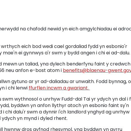
oherwydd na chafodd newid yn eich amgylchiadau ei adro
 wrthych eich bod wedi cael gordaliad fydd yn esbonio'r
mae'n ei gynnwys a'r swm y bydd angen i chi ei ad-dalu.
ad mewn un taliad, yna dylech benderfynu faint y credwch 
1556 neu anfon e-bost atom i
benefits@blaenau-gwent.gov
gallwn gytuno ar yr ad-daliadau ar unwaith. Fodd bynnag, 
n i chi lenwi
ffurflen incwm a gwariant.
nu swm wythnosol o unrhyw Fudd-dal Tai yr ydych yn dal i 
wydd, byddwn yn anfon llythyr atoch yn esbonio faint sy'n
d i chi dalu'r swm a dynnir i'ch landlord ynghyd ag unrhyw
d ydych yn mynd i dyled rhent.
dull hwnnw dros gyfnod rhesymol, yna byddwn yn gyrru