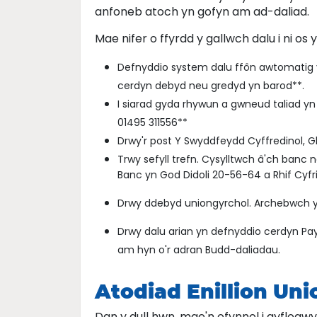
anfoneb atoch yn gofyn am ad-daliad.
Mae nifer o ffyrdd y gallwch dalu i ni os
Defnyddio system dalu ffôn awtomatig y
cerdyn debyd neu gredyd yn barod**.
I siarad gyda rhywun a gwneud taliad yn
01495 311556**
Drwy'r post Y Swyddfeydd Cyffredinol, 
Trwy sefyll trefn. Cysylltwch â'ch banc
Banc yn God Didoli 20-56-64 a Rhif Cyfr
Drwy ddebyd uniongyrchol. Archebwch y 
Drwy dalu arian yn defnyddio cerdyn Pay
am hyn o'r adran Budd-daliadau.
Atodiad Enillion Un
Dan y dull hwn, mae'n ofynnol i gyflogwy