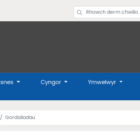
usnes
Cyngor
Ymwelwyr
Gordaliadau