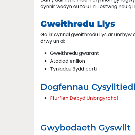
dynnir wedyn eu talu i ni i ostwng neu glir
Gweithredu Llys
Gellir cynnal gweithredu llys ar unrhyw
drwy un ai:
Gweithredu gwarant
Atodiad enllion
Tyniadau 3ydd parti
Dogfennau Cysylltied
Ffurflen Debyd Uniongyrchol
Gwybodaeth Gyswllt