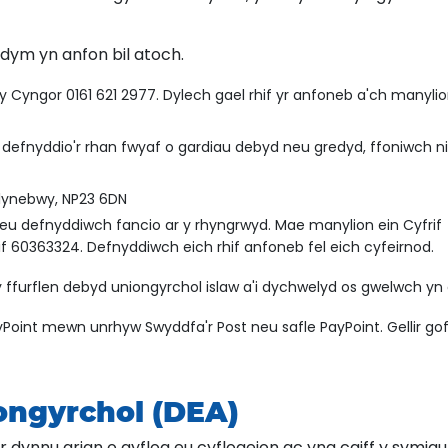
 ydym yn anfon bil atoch.
 Cyngor 0161 621 2977. Dylech gael rhif yr anfoneb a'ch manyli
 defnyddio'r rhan fwyaf o gardiau debyd neu gredyd, ffoniwch ni
Glynebwy, NP23 6DN
 neu defnyddiwch fancio ar y rhyngrwyd. Mae manylion ein Cyfrif
if 60363324. Defnyddiwch eich rhif anfoneb fel eich cyfeirnod.
ffurflen debyd uniongyrchol islaw a'i dychwelyd os gwelwch yn 
Point mewn unrhyw Swyddfa'r Post neu safle PayPoint. Gellir go
iongyrchol (DEA)
r dynnu arian o gyflog eu cyflogeion ac yna caiff y symiau