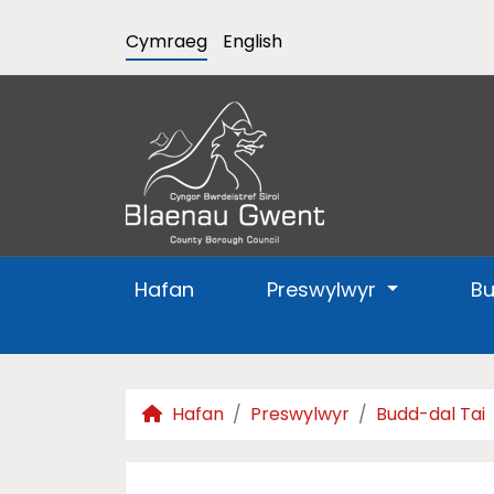
Cymraeg
English
Hafan
Preswylwyr
B
Hafan
Preswylwyr
Budd-dal Tai