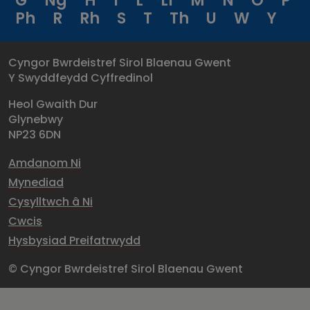
G
Ng
H
I
L
Ll
M
N
O
P
Ph
R
Rh
S
T
Th
U
W
Y
Cyngor Bwrdeistref Sirol Blaenau Gwent
Y Swyddfeydd Cyffredinol
Heol Gwaith Dur
Glynebwy
NP23 6DN
Amdanom Ni
Mynediad
Cysylltwch â Ni
Cwcis
Hysbysiad Preifatrwydd
© Cyngor Bwrdeistref Sirol Blaenau Gwent