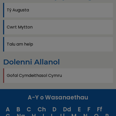
Tŷ Augusta
Cwrt Mytton
Talu am help
Dolenni Allanol
Gofal Cymdeithasol Cymru
A-Y o Wasanaethau
A
B
C
Ch
D
Dd
E
F
Ff