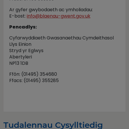
Ar gyfer gwybodaeth ac ymholiadau:
E-bost:
info@blaenau-gwent.gov.uk
Pencadlys:
Cyfarwyddiaeth Gwasanaethau Cymdeithasol
Llys Einion
Stryd yr Eglwys
Abertyleri
NP13 1DB
Ffôn: (01495) 354680
Ffacs: (01495) 355285
Tudalennau Cysylltiedig