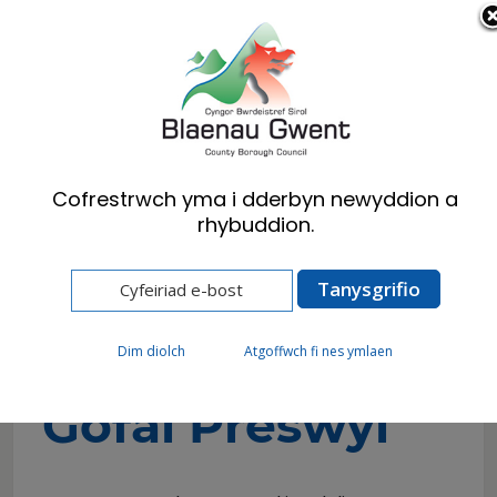
Cymraeg
English
Cofrestrwch yma i dderbyn newyddion a
rhybuddion.
Hafan
Preswylwyr
Iechyd, Lles a Gofal Cymdeithasol
Cael yr help rydych ei angen
Gofal Preswyl
Gofal Preswyl
Dim diolch
Atgoffwch fi nes ymlaen
Gofal Preswyl