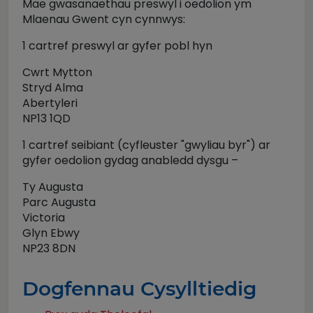
Mae gwasanaethau preswyl i oedolion ym
Mlaenau Gwent cyn cynnwys:
1 cartref preswyl ar gyfer pobl hyn
Cwrt Mytton
Stryd Alma
Abertyleri
NP13 1QD
1 cartref seibiant (cyfleuster "gwyliau byr") ar
gyfer oedolion gydag anabledd dysgu –
Ty Augusta
Parc Augusta
Victoria
Glyn Ebwy
NP23 8DN
Dogfennau Cysylltiedig