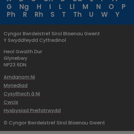
G
Ng
H
I
L
Ll
M
N
O
P
Ph
R
Rh
S
T
Th
U
W
Y
Cyngor Bwrdeistref Sirol Blaenau Gwent
Y Swyddfeydd Cyffredinol
Heol Gwaith Dur
Glynebwy
NP23 6DN
Amdanom Ni
Mynediad
Cysylltwch â Ni
Cwcis
Hysbysiad Preifatrwydd
© Cyngor Bwrdeistref Sirol Blaenau Gwent