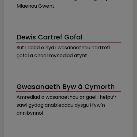
Mlaenau Gwent
Dewis Cartref Gofal
Sut i ddod o hyd i wasanaethau cartrefi
gofal a chael mynediad atynt
Gwasanaeth Byw â Cymorth
Amrediad o wasanaethau ar gael i helpu’r
sawl gydag anableddau dysgu i fyw’n
annibynnol