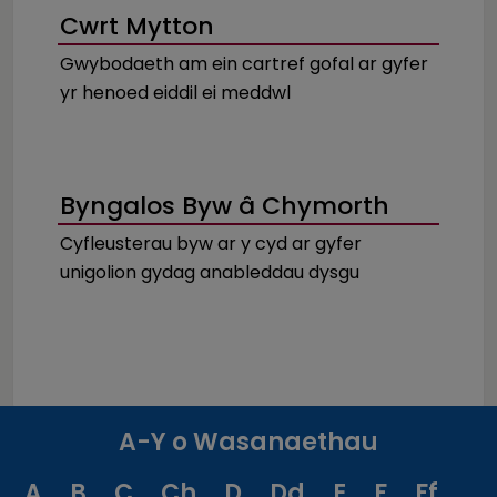
Cwrt Mytton
Gwybodaeth am ein cartref gofal ar gyfer
yr henoed eiddil ei meddwl
Byngalos Byw â Chymorth
Cyfleusterau byw ar y cyd ar gyfer
unigolion gydag anableddau dysgu
A-Y o Wasanaethau
A
B
C
Ch
D
Dd
E
F
Ff