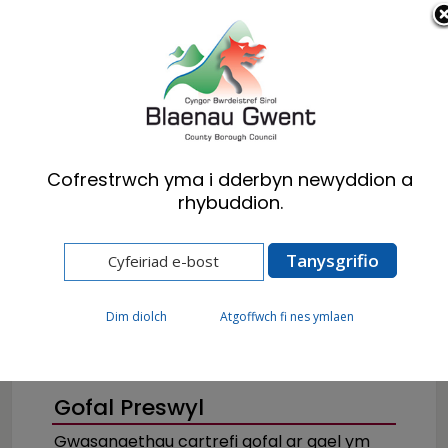
Cymraeg
English
Cofrestrwch yma i dderbyn newyddion a
rhybuddion.
Hafan
Preswylwyr
Iechyd, Lles a Gofal Cymdeithasol
Cael yr help rydych ei angen
Gofal Preswyl
Dim diolch
Atgoffwch fi nes ymlaen
Gofal Preswyl
Gwasanaethau cartrefi gofal ar gael ym