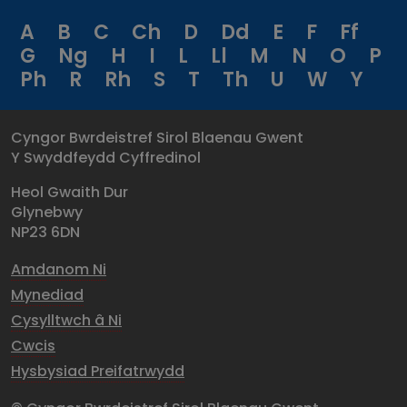
A
B
C
Ch
D
Dd
E
F
Ff
G
Ng
H
I
L
Ll
M
N
O
P
Ph
R
Rh
S
T
Th
U
W
Y
Cyngor Bwrdeistref Sirol Blaenau Gwent
Y Swyddfeydd Cyffredinol
Heol Gwaith Dur
Glynebwy
NP23 6DN
Amdanom Ni
Mynediad
Cysylltwch â Ni
Cwcis
Hysbysiad Preifatrwydd