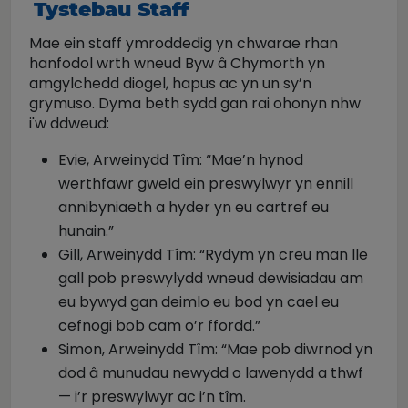
Tystebau Staff
Mae ein staff ymroddedig yn chwarae rhan
hanfodol wrth wneud Byw â Chymorth yn
amgylchedd diogel, hapus ac yn un sy’n
grymuso. Dyma beth sydd gan rai ohonyn nhw
i'w ddweud:
Evie, Arweinydd Tîm: “Mae’n hynod
werthfawr gweld ein preswylwyr yn ennill
annibyniaeth a hyder yn eu cartref eu
hunain.”
Gill, Arweinydd Tîm: “Rydym yn creu man lle
gall pob preswylydd wneud dewisiadau am
eu bywyd gan deimlo eu bod yn cael eu
cefnogi bob cam o’r ffordd.”
Simon, Arweinydd Tîm: “Mae pob diwrnod yn
dod â munudau newydd o lawenydd a thwf
— i’r preswylwyr ac i’n tîm.