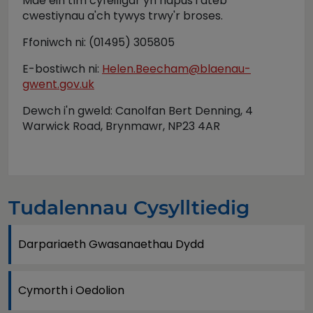
Mae ein tîm cyfeillgar yn hapus i ateb
cwestiynau a'ch tywys trwy'r broses.
Ffoniwch ni: (01495) 305805
E-bostiwch ni:
Helen.Beecham@blaenau-
gwent.gov.uk
Dewch i'n gweld: Canolfan Bert Denning, 4
Warwick Road, Brynmawr, NP23 4AR
Tudalennau Cysylltiedig
Darpariaeth Gwasanaethau Dydd
Cymorth i Oedolion