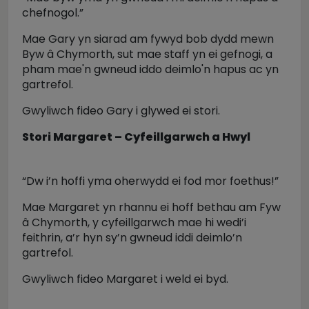
chefnogol.”
Mae Gary yn siarad am fywyd bob dydd mewn
Byw â Chymorth, sut mae staff yn ei gefnogi, a
pham mae'n gwneud iddo deimlo'n hapus ac yn
gartrefol.
Gwyliwch fideo Gary i glywed ei stori.
Stori Margaret – Cyfeillgarwch a Hwyl
“Dw i’n hoffi yma oherwydd ei fod mor foethus!”
Mae Margaret yn rhannu ei hoff bethau am Fyw
â Chymorth, y cyfeillgarwch mae hi wedi’i
feithrin, a’r hyn sy’n gwneud iddi deimlo’n
gartrefol.
Gwyliwch fideo Margaret i weld ei byd.