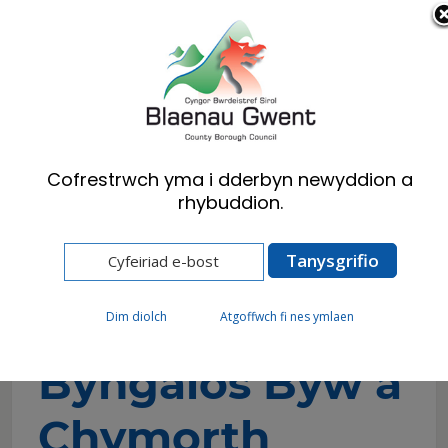
Cymraeg
English
Cofrestrwch yma i dderbyn newyddion a
rhybuddion.
Hafan
Preswylwyr
Iechyd, Lles a Gofal Cymdeithasol
Cael yr help rydych ei angen
Gofal Preswyl
Byngalos Byw â Chymorth
Dim diolch
Atgoffwch fi nes ymlaen
Byngalos Byw â
Chymorth