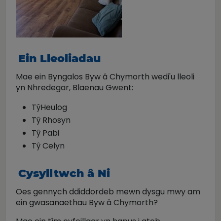
Ein Lleoliadau
Mae ein Byngalos Byw â Chymorth wedi'u lleoli
yn Nhredegar, Blaenau Gwent:
Tŷ
Heulog
Tŷ Rhosyn
Tŷ Pabi
Tŷ Celyn
Cysylltwch â Ni
Oes gennych ddiddordeb mewn dysgu mwy am
ein gwasanaethau Byw â Chymorth?