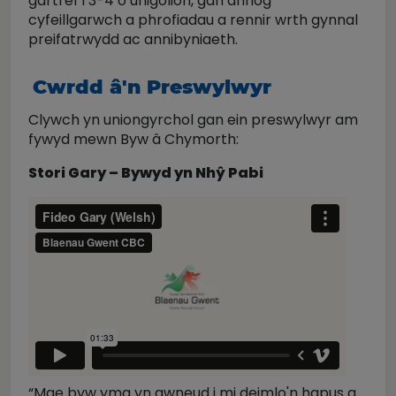
gartref i 3-4 o unigolion, gan annog
cyfeillgarwch a phrofiadau a rennir wrth gynnal
preifatrwydd ac annibyniaeth.
Cwrdd â'n Preswylwyr
Clywch yn uniongyrchol gan ein preswylwyr am
fywyd mewn Byw â Chymorth:
Stori Gary – Bywyd yn Nhŷ Pabi
“Mae byw yma yn gwneud i mi deimlo'n hapus a