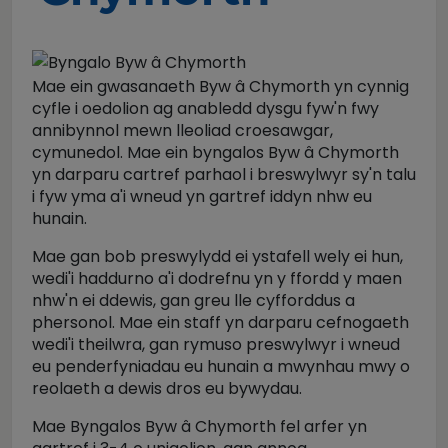
Mae ein gwasanaeth Byw â Chymorth yn cynnig
cyfle i oedolion ag anabledd dysgu fyw'n fwy
annibynnol mewn lleoliad croesawgar,
cymunedol. Mae ein byngalos Byw â Chymorth
yn darparu cartref parhaol i breswylwyr sy'n talu
i fyw yma a'i wneud yn gartref iddyn nhw eu
hunain.
Mae gan bob preswylydd ei ystafell wely ei hun,
wedi'i haddurno a'i dodrefnu yn y ffordd y maen
nhw'n ei ddewis, gan greu lle cyfforddus a
phersonol. Mae ein staff yn darparu cefnogaeth
wedi'i theilwra, gan rymuso preswylwyr i wneud
eu penderfyniadau eu hunain a mwynhau mwy o
reolaeth a dewis dros eu bywydau.
Mae Byngalos Byw â Chymorth fel arfer yn