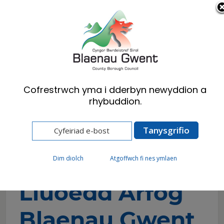
Cymraeg
English
Cofrestrwch yma i dderbyn newyddion a
rhybuddion.
Hafan
Cyngor
Y lluoedd arfog
Grŵp Llywio Lluoedd Arfog Blaenau Gwent
Grŵp Llywio
Dim diolch
Atgoffwch fi nes ymlaen
Lluoedd Arfog
Blaenau Gwent