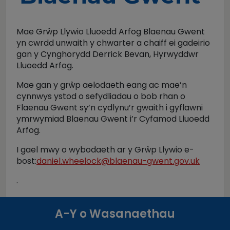
Mae Grŵp Llywio Lluoedd Arfog Blaenau Gwent
yn cwrdd unwaith y chwarter a chaiff ei gadeirio
gan y Cynghorydd Derrick Bevan, Hyrwyddwr
Lluoedd Arfog.
Mae gan y grŵp aelodaeth eang ac mae’n
cynnwys ystod o sefydliadau o bob rhan o
Flaenau Gwent sy’n cydlynu’r gwaith i gyflawni
ymrwymiad Blaenau Gwent i’r Cyfamod Lluoedd
Arfog.
I gael mwy o wybodaeth ar y Grŵp Llywio e-
bost:
daniel.wheelock@blaenau-gwent.gov.uk
.
A-Y o Wasanaethau