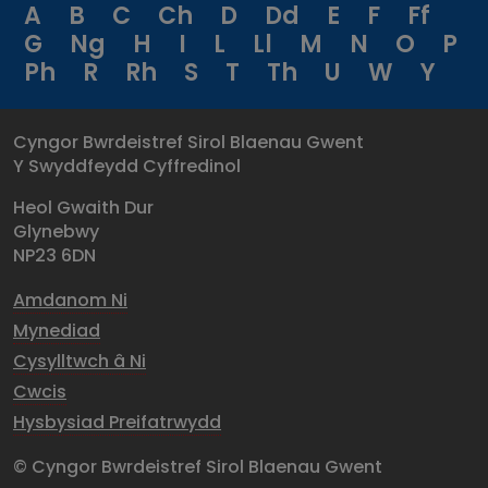
A
B
C
Ch
D
Dd
E
F
Ff
G
Ng
H
I
L
Ll
M
N
O
P
Ph
R
Rh
S
T
Th
U
W
Y
Cyngor Bwrdeistref Sirol Blaenau Gwent
Y Swyddfeydd Cyffredinol
Heol Gwaith Dur
Glynebwy
NP23 6DN
Amdanom Ni
Mynediad
Cysylltwch â Ni
Cwcis
Hysbysiad Preifatrwydd
© Cyngor Bwrdeistref Sirol Blaenau Gwent