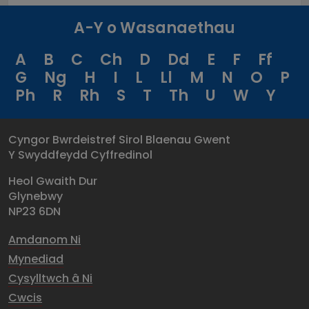
A-Y o Wasanaethau
A
B
C
Ch
D
Dd
E
F
Ff
G
Ng
H
I
L
Ll
M
N
O
P
Ph
R
Rh
S
T
Th
U
W
Y
Cyngor Bwrdeistref Sirol Blaenau Gwent
Y Swyddfeydd Cyffredinol
Heol Gwaith Dur
Glynebwy
NP23 6DN
Amdanom Ni
Mynediad
Cysylltwch â Ni
Cwcis