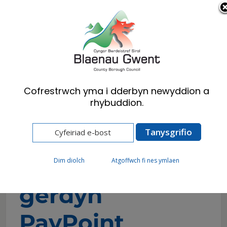
Cymraeg
English
Cofrestrwch yma i dderbyn newyddion a
rhybuddion.
Hafan
Preswylwyr
Treth Cyngor
Gofyn am gerdyn PayPoint
Gofyn am
Dim diolch
Atgoffwch fi nes ymlaen
gerdyn
PayPoint