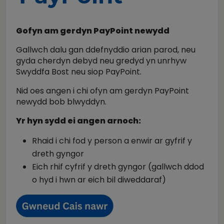
Gofyn am gerdyn PayPoint newydd
Gallwch dalu gan ddefnyddio arian parod, neu
gyda cherdyn debyd neu gredyd yn unrhyw
Swyddfa Bost neu siop PayPoint.
Nid oes angen i chi ofyn am gerdyn PayPoint
newydd bob blwyddyn.
Yr hyn sydd ei angen arnoch:
Rhaid i chi fod y person a enwir ar gyfrif y
dreth gyngor
Eich rhif cyfrif y dreth gyngor (gallwch ddod
o hyd i hwn ar eich bil diweddaraf)