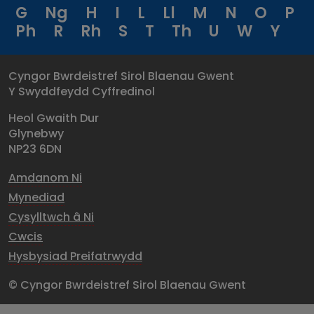
G
Ng
H
I
L
Ll
M
N
O
P
Ph
R
Rh
S
T
Th
U
W
Y
Cyngor Bwrdeistref Sirol Blaenau Gwent
Y Swyddfeydd Cyffredinol
Heol Gwaith Dur
Glynebwy
NP23 6DN
Amdanom Ni
Mynediad
Cysylltwch â Ni
Cwcis
Hysbysiad Preifatrwydd
© Cyngor Bwrdeistref Sirol Blaenau Gwent