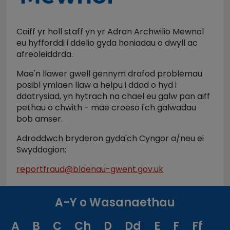
Caiff yr holl staff yn yr Adran Archwilio Mewnol
eu hyfforddi i ddelio gyda honiadau o dwyll ac
afreoleiddrda.
Mae'n llawer gwell gennym drafod problemau
posibl ymlaen llaw a helpu i ddod o hyd i
ddatrysiad, yn hytrach na chael eu galw pan aiff
pethau o chwith - mae croeso i'ch galwadau
bob amser.
Adroddwch bryderon gyda'ch Cyngor a/neu ei
Swyddogion:
reportfraud@blaenau-gwent.gov.uk
A-Y o Wasanaethau
A
B
C
Ch
D
Dd
E
F
Ff