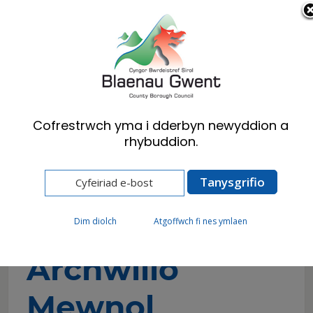
Cymraeg
English
Cofrestrwch yma i dderbyn newyddion a
rhybuddion.
Hafan
Cyngor
Cwynion a Chanmoliaeth
Gwasanaethau Archwilio Mewnol
Gwasanaethau
Dim diolch
Atgoffwch fi nes ymlaen
Archwilio
Mewnol