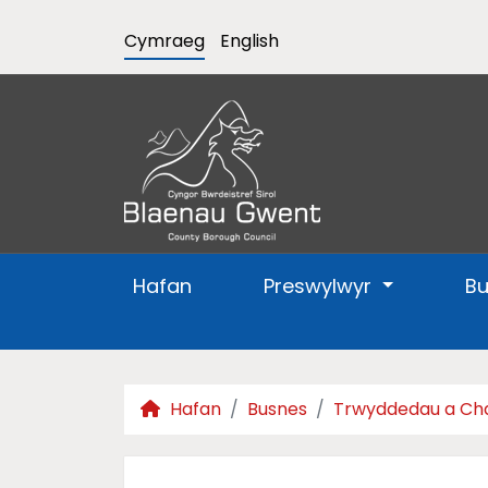
Cymraeg
English
Hafan
Preswylwyr
B
Hafan
Busnes
Trwyddedau a Ch