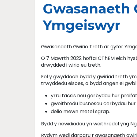
Gwasanaeth G
Ymgeiswyr
Gwasanaeth Gwirio Treth ar gyfer Ymg
O 7 Mawrth 2022 hoffai CThEM eich hys
drwydded i wirio eu treth.
Fel y gwyddoch bydd y gwiriad treth ym
trwyddedu eisoes, a bydd angen ei gwb
yrru tacsis neu gerbydau hur preifa
gweithredu busnesau cerbydau hur 
delio mewn metel sgrap.
Bydd y newidiadau yn weithredol yng Ngh
Rydym wedi darparu’r gwasanaeth gwirio