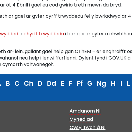
ôl, 4 Ebrill i gael eu cod gwirio treth mewn da bryd.
th ar gael ar gyfer cyrff trwyddedu fel y bwriadwyd ar 4
trwydded
a
chyrff trwyddedu
i baratoi ar gyfer a chwblhau
th ar-lein, gallant gael help gan CThEM – er enghraifft o
anol neu help i lenwi ffurflenni. Dylent fynd i GOV.UK a
n cymorth ychwanegol’.
A
B
C
Ch
D
Dd
E
F
Ff
G
Ng
H
I
L
Amdanom Ni
Mynediad
Cysylltwch â Ni