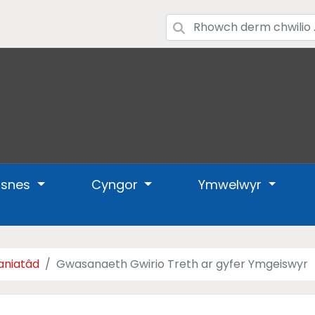
usnes
Cyngor
Ymwelwyr
aniatâd
Gwasanaeth Gwirio Treth ar gyfer Ymgeiswyr