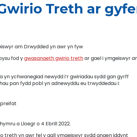
wirio Treth ar gyfe
eiswyr am Drwydded yn awr yn fyw
bysu fod y
gwasanaeth gwirio treth
ar gael i ymgeiswyr 
a yn ychwanegiad newydd i’r gwiriadau sydd gan gyrff
lhau pan fydd pobl yn adnewyddu eu trwyddedau i:
t
preifat
ymru a Lloegr o 4 Ebrill 2022.
 treth yn awr fel y gall ymgeiswyr sydd angen iddynt