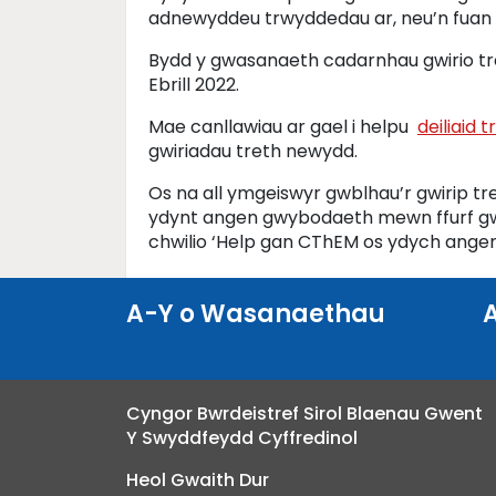
adnewyddeu trwyddedau ar, neu’n fuan ar 
Bydd y gwasanaeth cadarnhau gwirio tre
Ebrill 2022.
Mae canllawiau ar gael i helpu
deiliaid 
gwiriadau treth newydd.
Os na all ymgeiswyr gwblhau’r gwirip tre
ydynt angen gwybodaeth mewn ffurf gwah
chwilio ‘Help gan CThEM os ydych ange
A-Y o Wasanaethau
Cyngor Bwrdeistref Sirol Blaenau Gwent
Y Swyddfeydd Cyffredinol
Heol Gwaith Dur