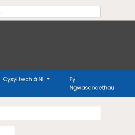
Cysylltwch â Ni
Fy
Ngwasanaethau