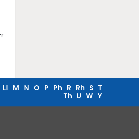
’r
s
Ll
M
N
O
P
Ph
R
Rh
S
T
Th
U
W
Y