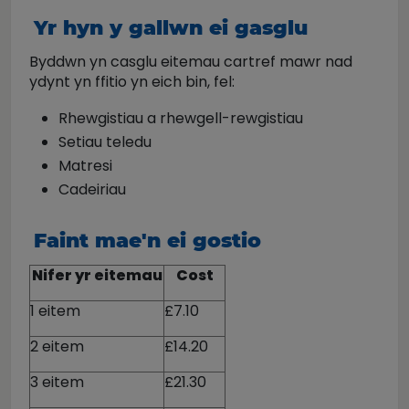
Yr hyn y gallwn ei gasglu
Byddwn yn casglu eitemau cartref mawr nad
ydynt yn ffitio yn eich bin, fel:
Rhewgistiau a rhewgell-rewgistiau
Setiau teledu
Matresi
Cadeiriau
Faint mae'n ei gostio
Nifer yr eitemau
Cost
1 eitem
£7.10
2 eitem
£14.20
3 eitem
£21.30