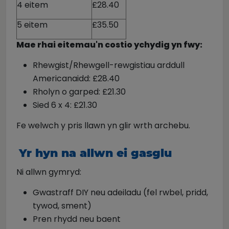
4 eitem
£28.40
5 eitem
£35.50
Mae rhai eitemau'n costio ychydig yn fwy:
Rhewgist/Rhewgell-rewgistiau arddull
Americanaidd: £28.40
Rholyn o garped: £21.30
Sied 6 x 4: £21.30
Fe welwch y pris llawn yn glir wrth archebu.
Yr hyn na allwn ei gasglu
Ni allwn gymryd:
Gwastraff DIY neu adeiladu (fel rwbel, pridd,
tywod, sment)
Pren rhydd neu baent