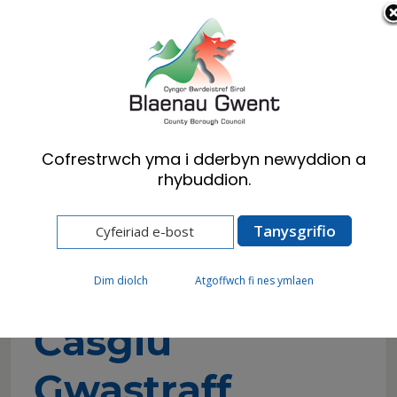
Cymraeg
English
Cofrestrwch yma i dderbyn newyddion a
rhybuddion.
Hafan
Preswylwyr
Gwastraff ac Ailgylchu
Gwasanaeth Casglu Gwastraff Swmpus
Gwasanaeth
Dim diolch
Atgoffwch fi nes ymlaen
Casglu
Gwastraff