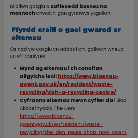
Ni allwn gasglu o
safleoedd busnes na
masnach
chwaith, gan gynnwys ysgolion.
Ffyrdd eraill o gael gwared ar
eitemau
Os nad yw casglu yn addas i chi, gallwch wneud
un o’r canlynol:
Mynd ag eitemau i'ch canolfan
ailgylchu leol:
https://www.blaenau-
gwent.gov.uk/en/resident/waste-
recycling/visit-a-recycling-centre/
Cyfrannu eitemau mewn cyflwr da
i Siop
Ailddefnyddio The Den:
https://www.blaenau-
gwent.gov.uk/en/resident/waste-
recycling/the-den-reuse-shop-now-open/