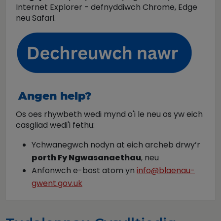
Internet Explorer - defnyddiwch Chrome, Edge
neu Safari.
Angen help?
Os oes rhywbeth wedi mynd o'i le neu os yw eich
casgliad wedi'i fethu:
Ychwanegwch nodyn at eich archeb drwy’r
porth Fy Ngwasanaethau
, neu
Anfonwch e-bost atom yn
info@blaenau-
gwent.gov.uk