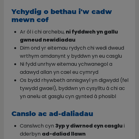
Ychydig o bethau i'w cadw
mewn cof
Ar ôl i chi archebu,
ni fyddwch yn gallu
gwneud newidiadau
Dim ond yr eitemau rydych chi wedi dweud
wrthym amdanynt y byddwn yn eu casglu
Ni fydd unrhyw eitemau ychwanegol a
adawyd allan yn cael eu cymryd
Os bydd rhywbeth annisgwyl yn digwydd (fel
tywydd gwael), byddwn yn cysylltu â chi ac
yn anelu at gasglu cyn gynted â phosibl
Canslo ac ad-daliadau
Canslwch cyn
3yp y diwrnod cyn casglu
i
dderbyn
ad-daliad llawn