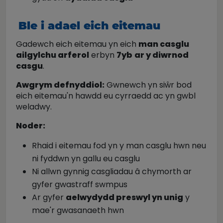
Ble i adael eich eitemau
Gadewch eich eitemau yn eich
man casglu
ailgylchu arferol
erbyn
7yb
ar y diwrnod
casgu
.
Awgrym defnyddiol:
Gwnewch yn siŵr bod
eich eitemau'n hawdd eu cyrraedd ac yn gwbl
weladwy.
Noder:
Rhaid i eitemau fod yn y man casglu hwn neu
ni fyddwn yn gallu eu casglu
Ni allwn gynnig casgliadau â chymorth ar
gyfer gwastraff swmpus
Ar gyfer
aelwydydd preswyl yn unig
y
mae'r gwasanaeth hwn