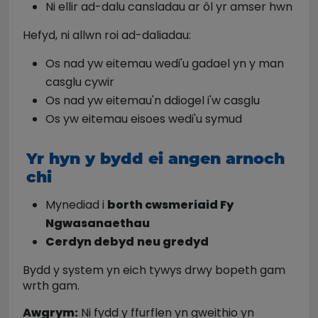
Ni ellir ad-dalu cansladau ar ôl yr amser hwn
Hefyd, ni allwn roi ad-daliadau:
Os nad yw eitemau wedi'u gadael yn y man
casglu cywir
Os nad yw eitemau'n ddiogel i'w casglu
Os yw eitemau eisoes wedi'u symud
Yr hyn y bydd ei angen arnoch
chi
Mynediad i
borth cwsmeriaid Fy
Ngwasanaethau
Cerdyn debyd
neu gredyd
Bydd y system yn eich tywys drwy bopeth gam
wrth gam.
Awgrym:
Ni fydd y ffurflen yn gweithio yn