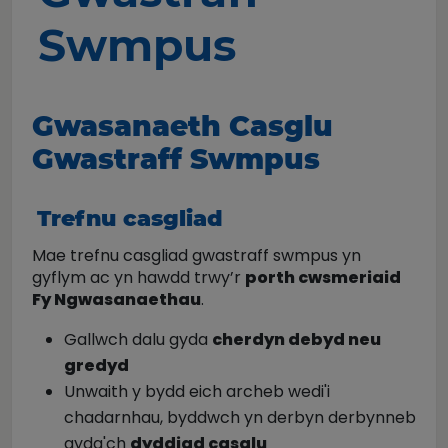
Swmpus
Gwasanaeth Casglu
Gwastraff Swmpus
Trefnu casgliad
Mae trefnu casgliad gwastraff swmpus yn
gyflym ac yn hawdd trwy’r
porth cwsmeriaid
Fy Ngwasanaethau
.
Gallwch dalu gyda
cherdyn debyd neu
gredyd
Unwaith y bydd eich archeb wedi'i
chadarnhau, byddwch yn derbyn derbynneb
gyda'ch
dyddiad casglu