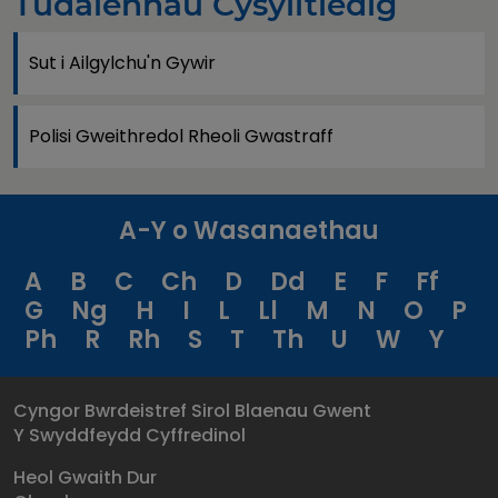
Tudalennau Cysylltiedig
Sut i Ailgylchu'n Gywir
Polisi Gweithredol Rheoli Gwastraff
A-Y o Wasanaethau
A
B
C
Ch
D
Dd
E
F
Ff
G
Ng
H
I
L
Ll
M
N
O
P
Ph
R
Rh
S
T
Th
U
W
Y
Cyngor Bwrdeistref Sirol Blaenau Gwent
Y Swyddfeydd Cyffredinol
Heol Gwaith Dur