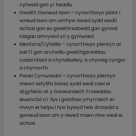
cyfweld gan yr heddlu.
Gwaith Gwneud Iawn – cynorthwyo plant i
wneud iawn am unrhyw niwed sydd wedi'i
achosi gan eu gweithredoedd gan gynnal
tasgau amrywiol yn y gymuned.
Mentora/Cyfeillio – cynorthwyo plentyn ar
sail 1:1 gan archwilio gweithgareddau
cadarnhaol a chynaliadwy, a chynnig cyngor
a chymorth.
Panel Cymunedol – cynorthwyo plentyn
mewn sefyllfa banel, sydd wedi cael ei
atgyfeirio at y Gwasanaeth Troseddau
Ieuenctid o'r llys i gwblhau ymyrraeth er
mwyn ei helpu i fyw bywyd heb drosedd a
gwneud iawn am y niwed maen nhw wedi ei
achosi.