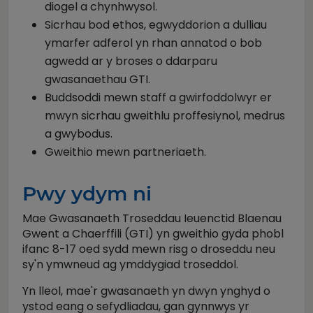
diogel a chynhwysol.
Sicrhau bod ethos, egwyddorion a dulliau
ymarfer adferol yn rhan annatod o bob
agwedd ar y broses o ddarparu
gwasanaethau GTI.
Buddsoddi mewn staff a gwirfoddolwyr er
mwyn sicrhau gweithlu proffesiynol, medrus
a gwybodus.
Gweithio mewn partneriaeth.
Pwy ydym ni
Mae Gwasanaeth Troseddau Ieuenctid Blaenau
Gwent a Chaerffili (GTI) yn gweithio gyda phobl
ifanc 8-17 oed sydd mewn risg o droseddu neu
sy'n ymwneud ag ymddygiad troseddol.
Yn lleol, mae'r gwasanaeth yn dwyn ynghyd o
ystod eang o sefydliadau, gan gynnwys yr