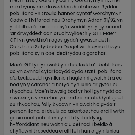
mewn Llys y Goron y caiff y Gorchymyn hwn ei
roi a hynny am droseddau difrifol iawn. Byddai
pobl ifanc yn treulio hanner cyntaf Gorchymyn
Cadw a Hyfforddi neu Orchymyn Adran 91/92 yn
y ddalfa, a’r misoedd sy’n weddill yn y gymuned
‘ar drwydded’ dan oruchwyliaeth y GTI. Mae’r
GTI yn gweithio’n agos gyda’r gwasanaeth
Carchar a Sefydliadau Diogel wrth gynorthwyo
pobl ifanc sy’n cael dedfrydau o garchar.
Mae’r GTI yn ymweld yn rheolaidd â’r bobl ifanc
ac yn cynnal cyfarfodydd gyda staff, pobl ifanc
a’u teuluoedd i gynllunio rhaglenni gwaith tra eu
bod yn y carchar a hefyd cynllunio ar gyfer eu
rhyddhau. Mae’n bwysig bod yr holl gynnydd da
a wneir yn y carchar yn parhau ar ôl iddynt gael
eu rhyddhau, felly byddwn yn gweithio gyda’r
person ifanc, ei deulu ac asiantaethau eraill wrth
geisio cael pobl ifanc yn ôl i fyd addysg,
hyfforddiant neu waith a’u cefnogi i beidio â
chyflawni troseddau eraill fel rhan o gynlluniau