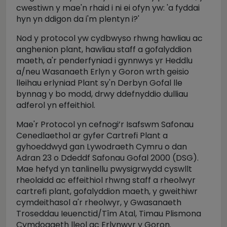
cwestiwn y mae'n rhaid i ni ei ofyn yw: 'a fyddai
hyn yn ddigon da i'm plentyn i?'
Nod y protocol yw cydbwyso rhwng hawliau ac
anghenion plant, hawliau staff a gofalyddion
maeth, a'r penderfyniad i gynnwys yr Heddlu
a/neu Wasanaeth Erlyn y Goron wrth geisio
lleihau erlyniad Plant sy'n Derbyn Gofal lle
bynnag y bo modd, drwy ddefnyddio dulliau
adferol yn effeithiol.
Mae'r Protocol yn cefnogi’r Isafswm Safonau
Cenedlaethol ar gyfer Cartrefi Plant a
gyhoeddwyd gan Lywodraeth Cymru o dan
Adran 23 o Ddeddf Safonau Gofal 2000 (DSG).
Mae hefyd yn tanlinellu pwysigrwydd cyswllt
rheolaidd ac effeithiol rhwng staff a rheolwyr
cartrefi plant, gofalyddion maeth, y gweithiwr
cymdeithasol a'r rheolwyr, y Gwasanaeth
Troseddau Ieuenctid/Tîm Atal, Timau Plismona
Cymdogaeth lleol ac Erlynwyr y Goron.