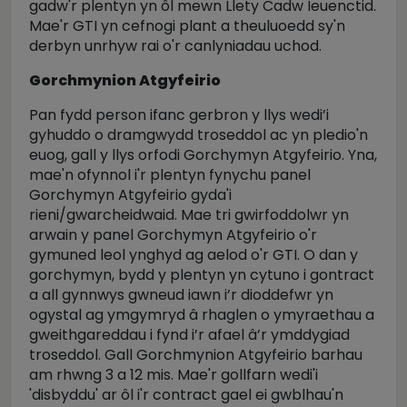
gadw'r plentyn yn ôl mewn Llety Cadw Ieuenctid.
Mae'r GTI yn cefnogi plant a theuluoedd sy'n
derbyn unrhyw rai o'r canlyniadau uchod.
Gorchmynion Atgyfeirio
Pan fydd person ifanc gerbron y llys wedi’i
gyhuddo o dramgwydd troseddol ac yn pledio'n
euog, gall y llys orfodi Gorchymyn Atgyfeirio. Yna,
mae'n ofynnol i'r plentyn fynychu panel
Gorchymyn Atgyfeirio gyda'i
rieni/gwarcheidwaid. Mae tri gwirfoddolwr yn
arwain y panel Gorchymyn Atgyfeirio o'r
gymuned leol ynghyd ag aelod o'r GTI. O dan y
gorchymyn, bydd y plentyn yn cytuno i gontract
a all gynnwys gwneud iawn i’r dioddefwr yn
ogystal ag ymgymryd â rhaglen o ymyraethau a
gweithgareddau i fynd i’r afael â’r ymddygiad
troseddol. Gall Gorchmynion Atgyfeirio barhau
am rhwng 3 a 12 mis. Mae'r gollfarn wedi'i
'disbyddu' ar ôl i'r contract gael ei gwblhau'n