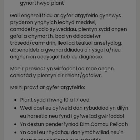
gynorthwyo plant
Gall enghreifftiau ar gyfer atgyfeirio gynnwys
pryderon ynghylch iechyd meddwl,
camddefnyddio sylweddau, plentyn sydd angen
gofal a chymorth, bod yn ddioddefwr
trosedd/cam-drin, lleoliad teuluol ansefydlog,
absenoldeb a gwaharddiadau o'r ysgol a/neu
anghenion addysgol heb eu diagnosio.
Mae'r prosiect yn wirfoddol ac mae angen
caniatâd y plentyn a'r rhiant/gofalwr.
Meini prawf ar gyfer atgyfeirio:
Plant sydd rhwng 10 a 17 oed
Wedi cael eu cyfweld dan rybuddiad yn dilyn
eu harestio neu fynd i gyfweliad gwirfoddol
Yn destun penderfyniad Dim Camau Pellach
Yn cael eu rhyddhau dan ymchwiliad neu'n