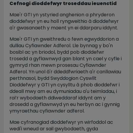
Cefnogi dioddefwyr troseddau ieuenctid
Mae'r GTI yn ystyried anghenion a phryderon
dioddefwyr yn eu holl ryngweithio â dioddefwyr
a'r gwasanaeth y maent yn ei ddarparu iddynt.
Mae'r GTI yn gweithredu o fewn egwyddorion a
dulliau Cyfiawnder Adferol. Lle bynnag y bo'n
bosibl ac yn briodol, bydd pob dioddefwr
trosedd a gyflawnwyd gan blant yn cael y cyfle i
gymryd rhan mewn prosesau Cyfiawnder
Adferol. Yn unol â'r ddeddfwriaeth a'r canllawiau
perthnasol, bydd Swyddogion Cyswllt
Dioddefwyr y GTI yn cysylltu â phob dioddefwr i
ddeall mwy am eu dymuniadau a'u teimladau, i
roi’r wybodaeth ddiweddaraf iddynt am y
drosedd a gyflawnwyd yn eu herbyn ac i gynnig
ymyraethau cyfiawnder adferol.
Mae cyfranogiad dioddefwyr yn wirfoddol ac
wedi'i wneud ar sail gwybodaeth, gyda