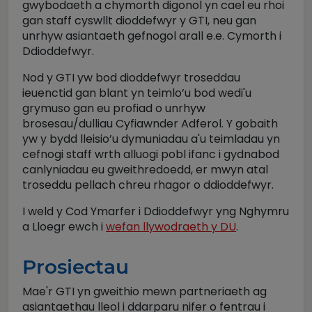
gwybodaeth a chymorth digonol yn cael eu rhoi
gan staff cyswllt dioddefwyr y GTI, neu gan
unrhyw asiantaeth gefnogol arall e.e. Cymorth i
Ddioddefwyr.
Nod y GTI yw bod dioddefwyr troseddau
ieuenctid gan blant yn teimlo’u bod wedi'u
grymuso gan eu profiad o unrhyw
brosesau/dulliau Cyfiawnder Adferol. Y gobaith
yw y bydd lleisio’u dymuniadau a'u teimladau yn
cefnogi staff wrth alluogi pobl ifanc i gydnabod
canlyniadau eu gweithredoedd, er mwyn atal
troseddu pellach chreu rhagor o ddioddefwyr.
I weld y Cod Ymarfer i Ddioddefwyr yng Nghymru
a Lloegr ewch i
wefan llywodraeth y DU
.
Prosiectau
Mae'r GTI yn gweithio mewn partneriaeth ag
asiantaethau lleol i ddarparu nifer o fentrau i