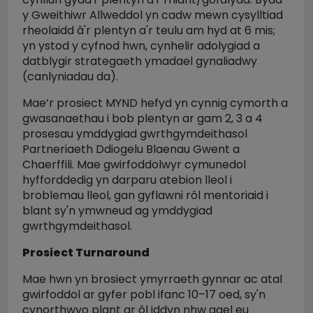
y Gweithiwr Allweddol yn cadw mewn cysylltiad
rheolaidd â'r plentyn a'r teulu am hyd at 6 mis;
yn ystod y cyfnod hwn, cynhelir adolygiad a
datblygir strategaeth ymadael gynaliadwy
(canlyniadau da).
Mae’r prosiect MYND hefyd yn cynnig cymorth a
gwasanaethau i bob plentyn ar gam 2, 3 a 4
prosesau ymddygiad gwrthgymdeithasol
Partneriaeth Ddiogelu Blaenau Gwent a
Chaerffili. Mae gwirfoddolwyr cymunedol
hyfforddedig yn darparu atebion lleol i
broblemau lleol, gan gyflawni rôl mentoriaid i
blant sy'n ymwneud ag ymddygiad
gwrthgymdeithasol.
Prosiect Turnaround
Mae hwn yn brosiect ymyrraeth gynnar ac atal
gwirfoddol ar gyfer pobl ifanc 10–17 oed, sy'n
cynorthwyo plant ar ôl iddyn nhw gael eu