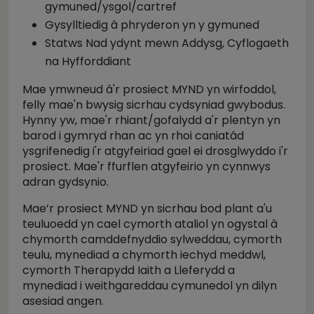
gymuned/ysgol/cartref
Gysylltiedig â phryderon yn y gymuned
Statws Nad ydynt mewn Addysg, Cyflogaeth
na Hyfforddiant
Mae ymwneud â'r prosiect MYND yn wirfoddol,
felly mae'n bwysig sicrhau cydsyniad gwybodus.
Hynny yw, mae'r rhiant/gofalydd a'r plentyn yn
barod i gymryd rhan ac yn rhoi caniatâd
ysgrifenedig i'r atgyfeiriad gael ei drosglwyddo i'r
prosiect. Mae'r ffurflen atgyfeirio yn cynnwys
adran gydsynio.
Mae’r prosiect MYND yn sicrhau bod plant a'u
teuluoedd yn cael cymorth ataliol yn ogystal â
chymorth camddefnyddio sylweddau, cymorth
teulu, mynediad a chymorth iechyd meddwl,
cymorth Therapydd Iaith a Lleferydd a
mynediad i weithgareddau cymunedol yn dilyn
asesiad angen.