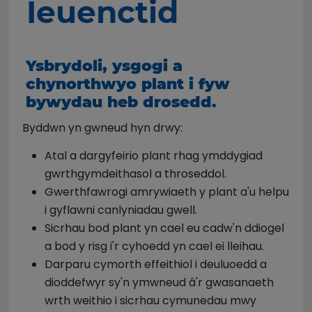
Ieuenctid
Ysbrydoli, ysgogi a
chynorthwyo plant i fyw
bywydau heb drosedd.
Byddwn yn gwneud hyn drwy:
Atal a dargyfeirio plant rhag ymddygiad
gwrthgymdeithasol a throseddol.
Gwerthfawrogi amrywiaeth y plant a'u helpu
i gyflawni canlyniadau gwell.
Sicrhau bod plant yn cael eu cadw'n ddiogel
a bod y risg i'r cyhoedd yn cael ei lleihau.
Darparu cymorth effeithiol i deuluoedd a
dioddefwyr sy'n ymwneud â'r gwasanaeth
wrth weithio i sicrhau cymunedau mwy