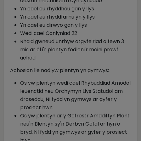
destun mechnïaeth cyn cyhuddo
Yn cael eu rhyddhau gan y llys
Yn cael eu rhyddfarnu yn y llys
Yn cael eu dirwyo gan y llys
Wedi cael Canlyniad 22
Rhaid gwneud unrhyw atgyfeiriad o fewn 3
mis ar ôl i'r plentyn fodloni'r meini prawf
uchod.
Achosion lle nad yw plentyn yn gymwys:
Os yw plentyn wedi cael Rhybuddiad Amodol
Ieuenctid neu Orchymyn Llys Statudol am
droseddu, NI fydd yn gymwys ar gyfer y
prosiect hwn.
Os yw plentyn ar y Gofrestr Amddiffyn Plant
neu'n Blentyn sy'n Derbyn Gofal ar hyn o
bryd, NI fydd yn gymwys ar gyfer y prosiect
hwn.