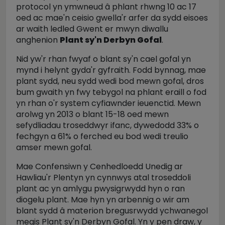
protocol yn ymwneud â phlant rhwng 10 ac 17
oed ac mae'n ceisio gwella'r arfer da sydd eisoes
ar waith ledled Gwent er mwyn diwallu
anghenion
Plant sy'n Derbyn Gofal
.
Nid yw'r rhan fwyaf o blant sy'n cael gofal yn
mynd i helynt gyda'r gyfraith. Fodd bynnag, mae
plant sydd, neu sydd wedi bod mewn gofal, dros
bum gwaith yn fwy tebygol na phlant eraill o fod
yn rhan o'r system cyfiawnder ieuenctid. Mewn
arolwg yn 2013 o blant 15-18 oed mewn
sefydliadau troseddwyr ifanc, dywedodd 33% o
fechgyn a 61% o ferched eu bod wedi treulio
amser mewn gofal.
Mae Confensiwn y Cenhedloedd Unedig ar
Hawliau'r Plentyn yn cynnwys atal troseddoli
plant ac yn amlygu pwysigrwydd hyn o ran
diogelu plant. Mae hyn yn arbennig o wir am
blant sydd â materion bregusrwydd ychwanegol
megis Plant sy'n Derbyn Gofal. Yn y pen draw, y