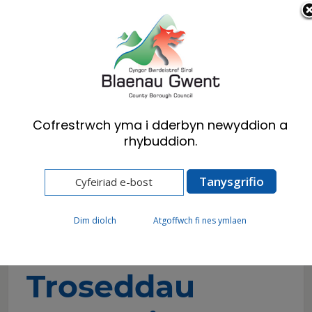
Cymraeg
English
Cofrestrwch yma i dderbyn newyddion a
rhybuddion.
Hafan
Preswylwyr
Argyfyngau ac Atal Troseddau
Gwasanaeth Troseddau Ieuenctid
Dim diolch
Atgoffwch fi nes ymlaen
Gwasanaeth
Troseddau