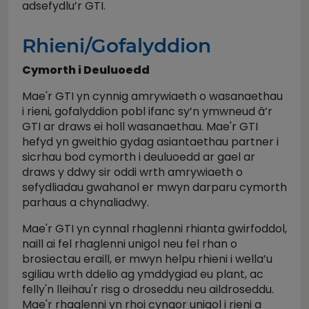
adsefydlu’r GTI.
Rhieni/Gofalyddion
Cymorth i Deuluoedd
Mae'r GTI yn cynnig amrywiaeth o wasanaethau
i rieni, gofalyddion pobl ifanc sy’n ymwneud â’r
GTI ar draws ei holl wasanaethau. Mae'r GTI
hefyd yn gweithio gydag asiantaethau partner i
sicrhau bod cymorth i deuluoedd ar gael ar
draws y ddwy sir oddi wrth amrywiaeth o
sefydliadau gwahanol er mwyn darparu cymorth
parhaus a chynaliadwy.
Mae'r GTI yn cynnal rhaglenni rhianta gwirfoddol,
naill ai fel rhaglenni unigol neu fel rhan o
brosiectau eraill, er mwyn helpu rhieni i wella’u
sgiliau wrth ddelio ag ymddygiad eu plant, ac
felly'n lleihau'r risg o droseddu neu aildroseddu.
Mae'r rhaglenni yn rhoi cyngor unigol i rieni a