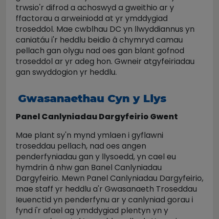
trwsio'r difrod a achoswyd a gweithio ar y
ffactorau a arweiniodd at yr ymddygiad
troseddol. Mae cwblhau DC yn llwyddiannus yn
caniatáu i'r heddlu beidio â chymryd camau
pellach gan olygu nad oes gan blant gofnod
troseddol ar yr adeg hon. Gwneir atgyfeiriadau
gan swyddogion yr heddlu.
Gwasanaethau Cyn y Llys
Panel Canlyniadau Dargyfeirio Gwent
Mae plant sy'n mynd ymlaen i gyflawni
troseddau pellach, nad oes angen
penderfyniadau gan y llysoedd, yn cael eu
hymdrin â nhw gan Banel Canlyniadau
Dargyfeirio. Mewn Panel Canlyniadau Dargyfeirio,
mae staff yr heddlu a'r Gwasanaeth Troseddau
Ieuenctid yn penderfynu ar y canlyniad gorau i
fynd i'r afael ag ymddygiad plentyn yn y