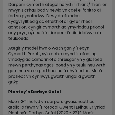
Darperir cymorth ategol hefyd i'r rhiant/rhieni er
mwyn sicrhau bod y newid yn cael ei fonitro a'i
fod yn gynaliadwy. Drwy drefniadau
cydgysylltiedig ac effeithiol ar gyfer rheoli
achosion, cynigir cymorth ac ymyriadau priodol
ar y pryd, a/neu fe'u darperir i'r dioddefwyr a'u
teuluoedd.
Ategir y model hwn o waith gan y 'Pecyn
Cymorth Parch', sy'n ceisio mynd i'r afael ag
ymddygiad camdriniol a threisgar yn y glasoed
mewn perthynas agos, boed yn y teulu neu wrth
garu neu yn eu perthnasau â chyfoedion. Mae'r
prosiect yn cynnwys gwaith unigol a gwaith
grŵp.
Plant sy’n Derbyn Gofal
Mae'r GTI hefyd yn darparu gwasanaethau
ataliol o fewn y "Protocol Gwent i Leihau Erlyniad
Plant sy'n Derbyn Gofal (2020 - 22)”. Mae'r