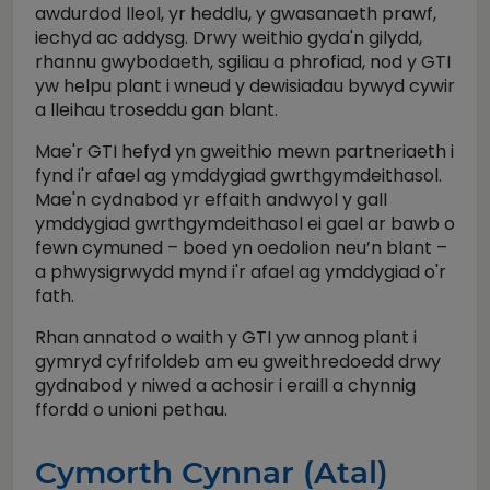
awdurdod lleol, yr heddlu, y gwasanaeth prawf,
iechyd ac addysg. Drwy weithio gyda'n gilydd,
rhannu gwybodaeth, sgiliau a phrofiad, nod y GTI
yw helpu plant i wneud y dewisiadau bywyd cywir
a lleihau troseddu gan blant.
Mae'r GTI hefyd yn gweithio mewn partneriaeth i
fynd i'r afael ag ymddygiad gwrthgymdeithasol.
Mae'n cydnabod yr effaith andwyol y gall
ymddygiad gwrthgymdeithasol ei gael ar bawb o
fewn cymuned – boed yn oedolion neu’n blant –
a phwysigrwydd mynd i'r afael ag ymddygiad o'r
fath.
Rhan annatod o waith y GTI yw annog plant i
gymryd cyfrifoldeb am eu gweithredoedd drwy
gydnabod y niwed a achosir i eraill a chynnig
ffordd o unioni pethau.
Cymorth Cynnar (Atal)