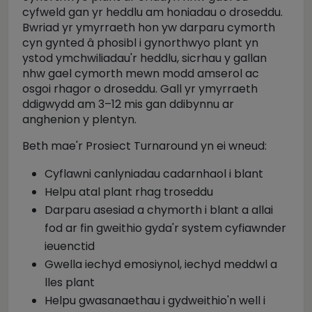
cyfweld gan yr heddlu am honiadau o droseddu.
Bwriad yr ymyrraeth hon yw darparu cymorth
cyn gynted â phosibl i gynorthwyo plant yn
ystod ymchwiliadau'r heddlu, sicrhau y gallan
nhw gael cymorth mewn modd amserol ac
osgoi rhagor o droseddu. Gall yr ymyrraeth
ddigwydd am 3–12 mis gan ddibynnu ar
anghenion y plentyn.
Beth mae'r Prosiect Turnaround yn ei wneud:
Cyflawni canlyniadau cadarnhaol i blant
Helpu atal plant rhag troseddu
Darparu asesiad a chymorth i blant a allai
fod ar fin gweithio gyda'r system cyfiawnder
ieuenctid
Gwella iechyd emosiynol, iechyd meddwl a
lles plant
Helpu gwasanaethau i gydweithio'n well i