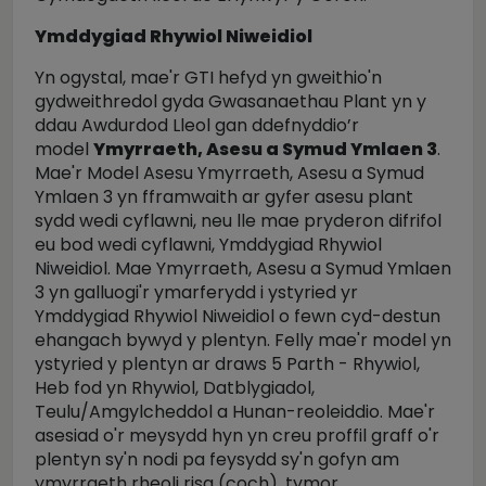
Ymddygiad Rhywiol Niweidiol
Yn ogystal, mae'r GTI hefyd yn gweithio'n
gydweithredol gyda Gwasanaethau Plant yn y
ddau Awdurdod Lleol gan ddefnyddio’r
model
Ymyrraeth, Asesu a Symud Ymlaen 3
.
Mae'r Model Asesu Ymyrraeth, Asesu a Symud
Ymlaen 3 yn fframwaith ar gyfer asesu plant
sydd wedi cyflawni, neu lle mae pryderon difrifol
eu bod wedi cyflawni, Ymddygiad Rhywiol
Niweidiol. Mae Ymyrraeth, Asesu a Symud Ymlaen
3 yn galluogi'r ymarferydd i ystyried yr
Ymddygiad Rhywiol Niweidiol o fewn cyd-destun
ehangach bywyd y plentyn. Felly mae'r model yn
ystyried y plentyn ar draws 5 Parth - Rhywiol,
Heb fod yn Rhywiol, Datblygiadol,
Teulu/Amgylcheddol a Hunan-reoleiddio. Mae'r
asesiad o'r meysydd hyn yn creu proffil graff o'r
plentyn sy'n nodi pa feysydd sy'n gofyn am
ymyrraeth rheoli risg (coch), tymor