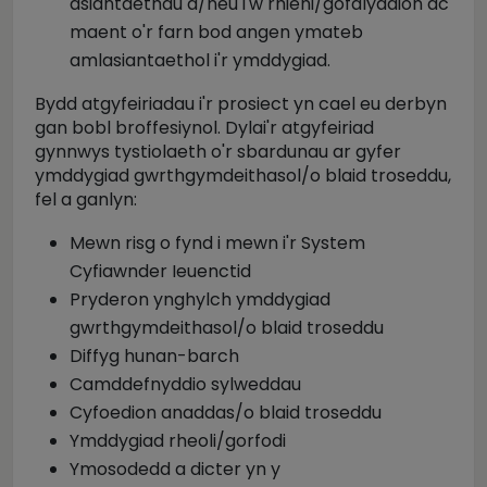
asiantaethau a/neu i'w rhieni/gofalyddion ac
maent o'r farn bod angen ymateb
amlasiantaethol i'r ymddygiad.
Bydd atgyfeiriadau i'r prosiect yn cael eu derbyn
gan bobl broffesiynol. Dylai'r atgyfeiriad
gynnwys tystiolaeth o'r sbardunau ar gyfer
ymddygiad gwrthgymdeithasol/o blaid troseddu,
fel a ganlyn:
Mewn risg o fynd i mewn i'r System
Cyfiawnder Ieuenctid
Pryderon ynghylch ymddygiad
gwrthgymdeithasol/o blaid troseddu
Diffyg hunan-barch
Camddefnyddio sylweddau
Cyfoedion anaddas/o blaid troseddu
Ymddygiad rheoli/gorfodi
Ymosodedd a dicter yn y