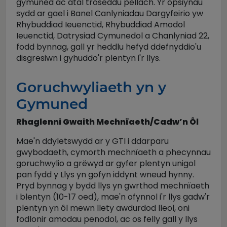
gymuned ac atal troseddu pellach. Yr opsiynau
sydd ar gael i Banel Canlyniadau Dargyfeirio yw
Rhybuddiad Ieuenctid, Rhybuddiad Amodol
Ieuenctid, Datrysiad Cymunedol a Chanlyniad 22,
fodd bynnag, gall yr heddlu hefyd ddefnyddio'u
disgresiwn i gyhuddo'r plentyn i'r llys.
Goruchwyliaeth yn y
Gymuned
Rhaglenni Gwaith Mechnïaeth/Cadw’n Ôl
Mae'n ddyletswydd ar y GTI i ddarparu
gwybodaeth, cymorth mechnïaeth a phecynnau
goruchwylio a grëwyd ar gyfer plentyn unigol
pan fydd y Llys yn gofyn iddynt wneud hynny.
Pryd bynnag y bydd llys yn gwrthod mechnïaeth
i blentyn (10-17 oed), mae'n ofynnol i'r llys gadw'r
plentyn yn ôl mewn llety awdurdod lleol, oni
fodlonir amodau penodol, ac os felly gall y llys