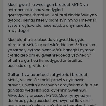
Mae'r gwaith a wneir gan brosiect MYND yn
cyfrannu at leihau ymddygiad
gwrthgymdeithasol yn lleol, atal dioddefwyr yn y
dyfodol, lleihau nifer y plant sy'n mynd i mewn i'r
system cyfiawnder ieuenctid, a chymunedau
mwy diogel.
Mae plant a'u teuluoedd yn gweithio gyda
phrosiect MYND ar sail wirfoddol am 3-6 mis ac
yn ystod y cyfnod hwnnw fe'u hanogir i gymryd
cyfrifoldeb am eu gweithredoedd, ystyried yr
effaith a gaiff eu hymddygiad ar eraill ac
adeiladu ar gryfderau.
Gall unrhyw asiantaeth atgyfeirio i brosiect
MYND, yn unol â’r meini prawf y cytunwyd
arnynt. Unwaith y derbynnir atgyfeiriad a ffurflen
ganiatâd wedi'i llofnodi, dyrennir Gweithiwr
Allweddol y prosiect MYND. Mae'r ymyriad yn
dechrau gydag asesiad cychwynnol lle y crëir
cynllun gyda'r plentyn a'r rhiant/gofalydd. Bydd