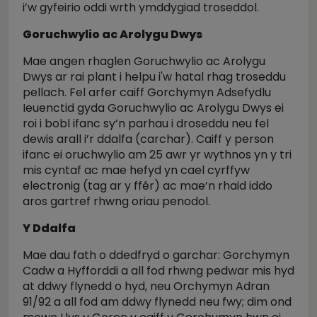
i’w gyfeirio oddi wrth ymddygiad troseddol.
Goruchwylio ac Arolygu Dwys
Mae angen rhaglen Goruchwylio ac Arolygu
Dwys ar rai plant i helpu i'w hatal rhag troseddu
pellach. Fel arfer caiff Gorchymyn Adsefydlu
Ieuenctid gyda Goruchwylio ac Arolygu Dwys ei
roi i bobl ifanc sy’n parhau i droseddu neu fel
dewis arall i’r ddalfa (carchar). Caiff y person
ifanc ei oruchwylio am 25 awr yr wythnos yn y tri
mis cyntaf ac mae hefyd yn cael cyrffyw
electronig (tag ar y ffêr) ac mae’n rhaid iddo
aros gartref rhwng oriau penodol.
Y Ddalfa
Mae dau fath o ddedfryd o garchar: Gorchymyn
Cadw a Hyfforddi a all fod rhwng pedwar mis hyd
at ddwy flynedd o hyd, neu Orchymyn Adran
91/92 a all fod am ddwy flynedd neu fwy; dim ond