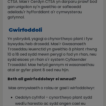
CTSA. Mae'r Cerdyn CTSA yn darparu prawf bod
gan unigolion sy'n gweithio ar safleoedd
adeiladu'r hyfforddiant a'r cymwysterau
gofynnol.
Gwirfoddoli
Yn ysbrydoli, ysgogi a chynorthwyo plant i fyw
bywydau heb drosedd. Mae'r Gwasanaeth
Troseddau Ieuenctid yn gweithio â phlant rhwng
10 a 18 oed sydd mewn perygl o fod yn rhan, neu
sydd eisoes yn rhan o'r system Cyfiawnder
Troseddol. Mae hefyd gennym ni wasanaethau
atal ar gyfer plant 8 oed neu hŷn.
Beth all gwirfoddolwyr ei wneud?
Mae amrywiaeth o rolau ar gael i wirfoddolwyr:
Oedolyn cyfrifol – cynorthwyo plant sydd
wedi'u harestio ac sydd angen cael eu