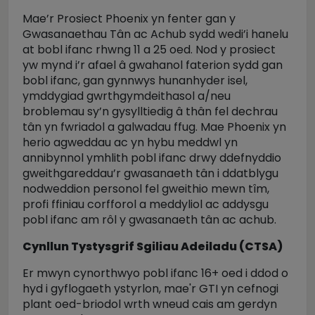
Mae’r Prosiect Phoenix yn fenter gan y
Gwasanaethau Tân ac Achub sydd wedi’i hanelu
at bobl ifanc rhwng 11 a 25 oed. Nod y prosiect
yw mynd i’r afael â gwahanol faterion sydd gan
bobl ifanc, gan gynnwys hunanhyder isel,
ymddygiad gwrthgymdeithasol a/neu
broblemau sy’n gysylltiedig â thân fel dechrau
tân yn fwriadol a galwadau ffug. Mae Phoenix yn
herio agweddau ac yn hybu meddwl yn
annibynnol ymhlith pobl ifanc drwy ddefnyddio
gweithgareddau’r gwasanaeth tân i ddatblygu
nodweddion personol fel gweithio mewn tîm,
profi ffiniau corfforol a meddyliol ac addysgu
pobl ifanc am rôl y gwasanaeth tân ac achub.
Cynllun Tystysgrif Sgiliau Adeiladu (CTSA)
Er mwyn cynorthwyo pobl ifanc 16+ oed i ddod o
hyd i gyflogaeth ystyrlon, mae'r GTI yn cefnogi
plant oed-briodol wrth wneud cais am gerdyn