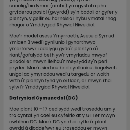
canolig/hirdymor (ambr) yn ogystal â pha
gryfderau posibl (gwyrdd) sy'n bodoli ar gyfer y
plentyn, y gellir eu harneisio i hybu ymatal rhag
rhagor o Ymddygiad Rhywiol Niweidiol.
Mae’r model asesu Ymyrraeth, Asesu a Symud
Ymlaen 3 wedi'i gynllunio i gynorthwyo
ymarferwyr i adolygu gyda'r plentyn a'i
riant/gofalydd beth yw'r ymyriadau mwyaf
priodol er mwyn lleihau'r meysydd sy'n peri
pryder. Mae'n sicrhau bod cynlluniau diogelwch
unigol ac ymyriadau wedi'u targedu ar waith
wrth i'r plentyn fynd yn ei flaen, er mwyn rhoi
sylw i'r Ymddygiad Rhywiol Niweidiol.
Datrysiad Cymunedol (DC)
Mae plant 10 – 17 oed sydd wedi troseddu am y
tro cyntaf yn cael eu cyfeirio at y GTI er mwyn
cwblhau DC. Mae'r DC yn rhoi cyfle i'r plant
gwrdd â dioddefwyr eu troseddau er mwyn