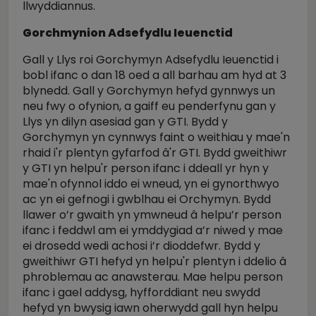
llwyddiannus.
Gorchmynion Adsefydlu Ieuenctid
Gall y Llys roi Gorchymyn Adsefydlu Ieuenctid i
bobl ifanc o dan 18 oed a all barhau am hyd at 3
blynedd. Gall y Gorchymyn hefyd gynnwys un
neu fwy o ofynion, a gaiff eu penderfynu gan y
Llys yn dilyn asesiad gan y GTI. Bydd y
Gorchymyn yn cynnwys faint o weithiau y mae'n
rhaid i'r plentyn gyfarfod â'r GTI. Bydd gweithiwr
y GTI yn helpu'r person ifanc i ddeall yr hyn y
mae'n ofynnol iddo ei wneud, yn ei gynorthwyo
ac yn ei gefnogi i gwblhau ei Orchymyn. Bydd
llawer o’r gwaith yn ymwneud â helpu’r person
ifanc i feddwl am ei ymddygiad a’r niwed y mae
ei drosedd wedi achosi i’r dioddefwr. Bydd y
gweithiwr GTI hefyd yn helpu'r plentyn i ddelio â
phroblemau ac anawsterau. Mae helpu person
ifanc i gael addysg, hyfforddiant neu swydd
hefyd yn bwysig iawn oherwydd gall hyn helpu