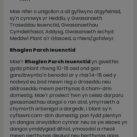
Mae nifer o unigolion a all gyflwyno atgyfeiriad,
sy'n cynnwys yr Heddlu, y Gwasanaeth
Troseddau Ieuenctid, Gwasanaethau
Cymdeithasol, Addysg, Gwasanaeth Iechyd
Meddwl Plant a'r Glasoed, a rhieni/gofalwyr.
Rhaglen Parch Ieuenctid
Mae’r
Rhaglen Parch Ieuenctid
yn gweithio
gyda phlant rhwng 10-18 oed ond gan
ganolbwyntio'n benodol ar y rhai 14-18 oed y
nodwyd eu bod mewn risg o droseddu neu
aildroseddu mewn perthynas â cham-drin
domestig. Mae'r prosiect hwn yn ceisio darparu
gwasanaethau ategol o ran atal, ymyrraeth a
chymorth arbenigol a dargedir, i blant sy'n
cyflawni cam-drin domestig; pan fydd plentyn
yn dangos arwyddion cynnar neu os yw eisoes yn
dangos ymddygiad difrïol, ymosodol a rheoli
mewn perthynas deuluol neu berthynas agos.