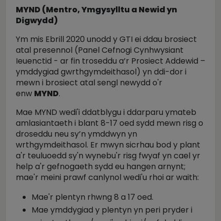
MYND (Mentro, Ymgysylltu a Newid yn
Digwydd)
Ym mis Ebrill 2020 unodd y GTI ei ddau brosiect
atal presennol (Panel Cefnogi Cynhwysiant
Ieuenctid - ar fin troseddu a’r Prosiect Addewid –
ymddygiad gwrthgymdeithasol) yn ddi-dor i
mewn i brosiect atal sengl newydd o'r
enw
MYND
.
Mae MYND wedi'i ddatblygu i ddarparu ymateb
amlasiantaeth i blant 8-17 oed sydd mewn risg o
droseddu neu sy’n ymddwyn yn
wrthgymdeithasol. Er mwyn sicrhau bod y plant
a'r teuluoedd sy'n wynebu'r risg fwyaf yn cael yr
help a'r gefnogaeth sydd eu hangen arnynt;
mae'r meini prawf canlynol wedi'u rhoi ar waith:
Mae'r plentyn rhwng 8 a 17 oed.
Mae ymddygiad y plentyn yn peri pryder i