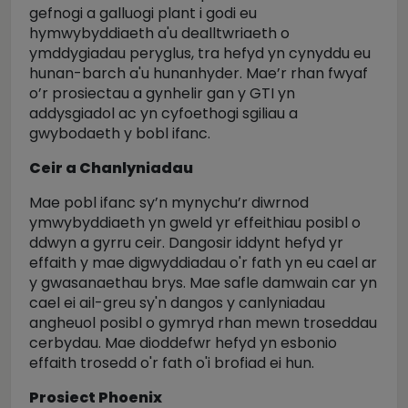
gefnogi a galluogi plant i godi eu
hymwybyddiaeth a'u dealltwriaeth o
ymddygiadau peryglus, tra hefyd yn cynyddu eu
hunan-barch a'u hunanhyder. Mae’r rhan fwyaf
o’r prosiectau a gynhelir gan y GTI yn
addysgiadol ac yn cyfoethogi sgiliau a
gwybodaeth y bobl ifanc.
Ceir a Chanlyniadau
Mae pobl ifanc sy’n mynychu’r diwrnod
ymwybyddiaeth yn gweld yr effeithiau posibl o
ddwyn a gyrru ceir. Dangosir iddynt hefyd yr
effaith y mae digwyddiadau o'r fath yn eu cael ar
y gwasanaethau brys. Mae safle damwain car yn
cael ei ail-greu sy'n dangos y canlyniadau
angheuol posibl o gymryd rhan mewn troseddau
cerbydau. Mae dioddefwr hefyd yn esbonio
effaith trosedd o'r fath o'i brofiad ei hun.
Prosiect Phoenix