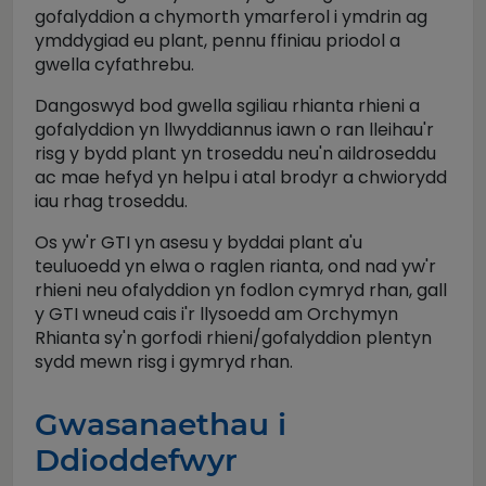
gofalyddion a chymorth ymarferol i ymdrin ag
ymddygiad eu plant, pennu ffiniau priodol a
gwella cyfathrebu.
Dangoswyd bod gwella sgiliau rhianta rhieni a
gofalyddion yn llwyddiannus iawn o ran lleihau'r
risg y bydd plant yn troseddu neu'n aildroseddu
ac mae hefyd yn helpu i atal brodyr a chwiorydd
iau rhag troseddu.
Os yw'r GTI yn asesu y byddai plant a'u
teuluoedd yn elwa o raglen rianta, ond nad yw'r
rhieni neu ofalyddion yn fodlon cymryd rhan, gall
y GTI wneud cais i'r llysoedd am Orchymyn
Rhianta sy'n gorfodi rhieni/gofalyddion plentyn
sydd mewn risg i gymryd rhan.
Gwasanaethau i
Ddioddefwyr