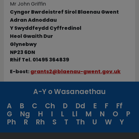
Mr John Griffin
Cyngor Bwrdeistref Sirol Blaenau Gwent
Adran Adnoddau
Y Swyddfeydd Cyffredinol
Heol Gwaith Dur
Glynebwy
NP23 6DN
Rhif Tel. 01495 364839
E-bost:
grants2@blaenau-gwent.gov.uk
A-Y o Wasanaethau
A
B
C
Ch
D
Dd
E
F
Ff
G
Ng
H
I
L
Ll
M
N
O
P
Ph
R
Rh
S
T
Th
U
W
Y