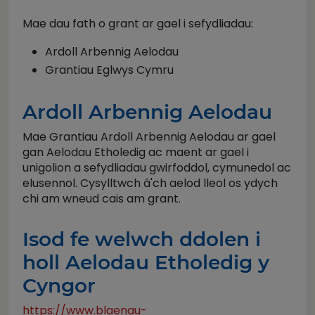
Mae dau fath o grant ar gael i sefydliadau:
Ardoll Arbennig Aelodau
Grantiau Eglwys Cymru
Ardoll Arbennig Aelodau
Mae Grantiau Ardoll Arbennig Aelodau ar gael
gan Aelodau Etholedig ac maent ar gael i
unigolion a sefydliadau gwirfoddol, cymunedol ac
elusennol. Cysylltwch â'ch aelod lleol os ydych
chi am wneud cais am grant.
Isod fe welwch ddolen i
holl Aelodau Etholedig y
Cyngor
https://www.blaenau-