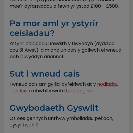
mae'r dyfarniadau o fewn yr ystod £100 - £500.
Pa mor aml yr ystyrir
ceisiadau?
Ystyrir ceisiadau unwaith y flwyddyn (dyddiad
cau 31 Awst), dim ond un cais y gallwch ei wneud
bob blwyddyn ariannol.
Sut i wneud cais
I wneud cais am gyllid, cyfeiriwch at y
nodiadau
canllaw
a chwblhewch
ffurflen gais.
Gwybodaeth Gyswllt
Os oes gennych unrhyw ymholiadau pellach,
cysylltwch â: