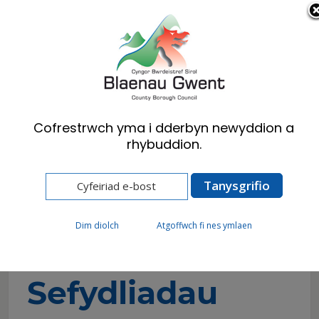
Cymraeg
English
Cofrestrwch yma i dderbyn newyddion a
rhybuddion.
Hafan
Busnes
Hyb Busnes Blaenau Gwent
Cymorth a Thwf Busnes
Grantiau i Sefydliadau
Dim diolch
Atgoffwch fi nes ymlaen
Grantiau i
Sefydliadau