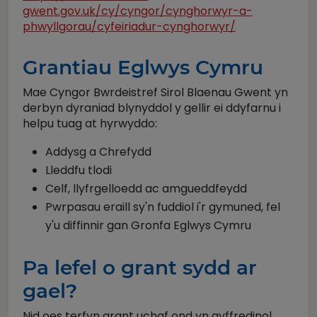
gwent.gov.uk/cy/cyngor/cynghorwyr-a-
phwyllgorau/cyfeiriadur-cynghorwyr/
Grantiau Eglwys Cymru
Mae Cyngor Bwrdeistref Sirol Blaenau Gwent yn
derbyn dyraniad blynyddol y gellir ei ddyfarnu i
helpu tuag at hyrwyddo:
Addysg a Chrefydd
Lleddfu tlodi
Celf, llyfrgelloedd ac amgueddfeydd
Pwrpasau eraill sy'n fuddiol i'r gymuned, fel
y'u diffinnir gan Gronfa Eglwys Cymru
Pa lefel o grant sydd ar
gael?
Nid oes terfyn grant uchaf ond yn gyffredinol