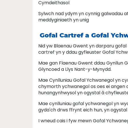
Cymdeithasol
Sylwch nad ydym yn cynnig galwadau at
meddyginiaeth yn unig
Gofal Cartref a Gofal Yc
Nid yw Blaenau Gwent yn darparu gofal
cartref yn y ddau gyfleuster Gofal Ychw
Mae gan Flaenau Gwent ddau Gynllun Gof
Glyncoed a Llys Nant-y-Mynydd.
Mae Cynlluniau Gofal Ychwanegol yn cyn
chymorth ychwanegol os oes ei angen a
hunangynhwysol yn ogystal â chyfleust
Mae cynlluniau gofal ychwanegol yn wych
gyda'ch drws ffrynt eich hun, yn ogystal
I wneud cais i fyw mewn Gofal Ychwane