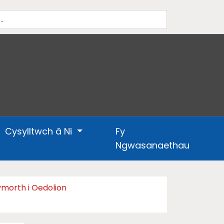
Cysylltwch â Ni
Fy
Ngwasanaethau
morth i Oedolion