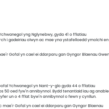
 Ychwanegol yng Nglynebwy, gyda 41 o fflatiau
ch i gadeiriau olwyn ac mae yna ystafelloedd ymolchi en
 mae'r Gofal yn cael ei ddarparu gan Gyngor Blaenau Gwen
Gofal Ychwanegol yn Nant-y-glo gyda 44 o fflatiau
os 50 oed fyw'n annibynnol. Bydd tenantiaid iau ag anabl
yfer un o 4 fflat byw'n annibynnol o fewn y cynllun.
ac mae'r Gofal yn cael ei ddarparu gan Gyngor Blaenau