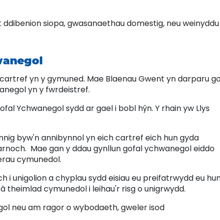
 ddibenion siopa, gwasanaethau domestig, neu weinyddu
hwanegol
 cartref yn y gymuned. Mae Blaenau Gwent yn darparu go
anegol yn y fwrdeistref.
al Ychwanegol sydd ar gael i bobl hŷn. Y rhain yw Llys
nig byw'n annibynnol yn eich cartref eich hun gyda
rnoch. Mae gan y ddau gynllun gofal ychwanegol eiddo
erau cymunedol.
 i unigolion a chyplau sydd eisiau eu preifatrwydd eu hun
 â theimlad cymunedol i leihau'r risg o unigrwydd.
gol neu am ragor o wybodaeth, gweler isod