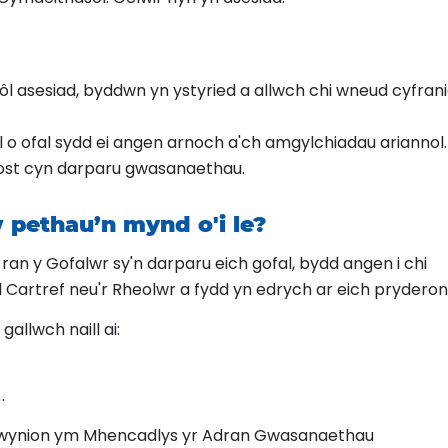
ôl asesiad, byddwn yn ystyried a allwch chi wneud cyfran
el o ofal sydd ei angen arnoch a'ch amgylchiadau ariannol.
gost cyn darparu gwasanaethau.
w pethau’n mynd o'i le?
n y Gofalwr sy'n darparu eich gofal, bydd angen i chi
 Cartref neu'r Rheolwr a fydd yn edrych ar eich pryderon
allwch naill ai:
.
og Cwynion ym Mhencadlys yr Adran Gwasanaethau