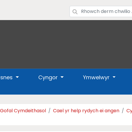
usnes
Cyngor
Ymwelwyr
a Gofal Cymdeithasol
Cael yr help rydych ei angen
Cy