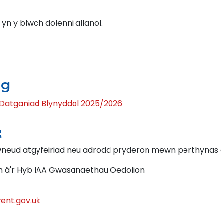
n y blwch dolenni allanol.
ig
 Datganiad Blynyddol 2025/2026
t
wneud atgyfeiriad neu adrodd pryderon mewn perthynas 
ch â'r Hyb IAA Gwasanaethau Oedolion
nt.gov.uk