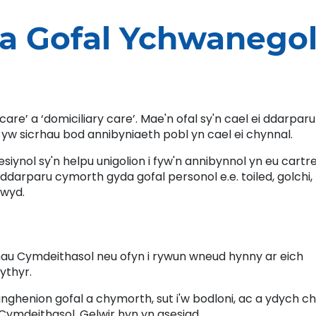
 a Gofal Ychwanego
re’ a ‘domiciliary care’. Mae'n ofal sy'n cael ei ddarparu
 yw sicrhau bod annibyniaeth pobl yn cael ei chynnal.
iynol sy'n helpu unigolion i fyw'n annibynnol yn eu cartre
ddarparu cymorth gyda gofal personol e.e. toiled, golchi,
bwyd.
hau Cymdeithasol neu ofyn i rywun wneud hynny ar eich
ythyr.
nghenion gofal a chymorth, sut i'w bodloni, ac a ydych ch
mdeithasol. Gelwir hyn yn asesiad.