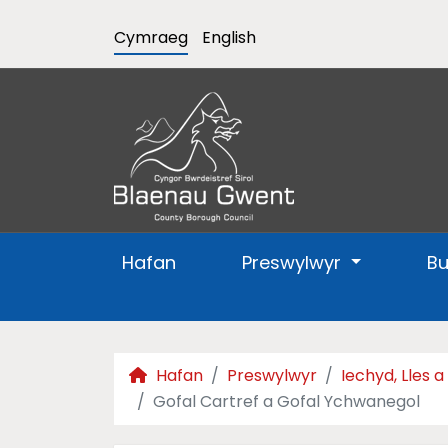
Cymraeg
English
Hafan
Preswylwyr
B
Hafan
Preswylwyr
Iechyd, Lles 
Gofal Cartref a Gofal Ychwanegol