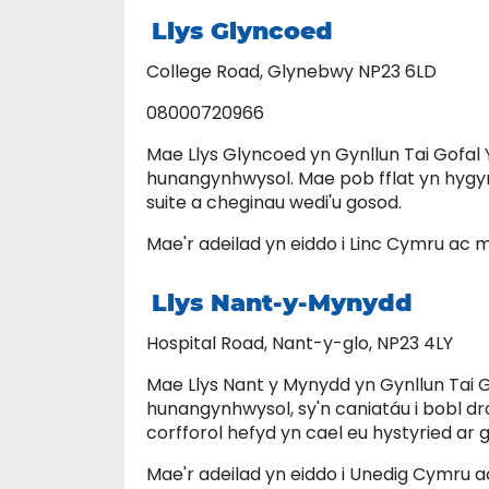
Llys Glyncoed
College Road, Glynebwy NP23 6LD
08000720966
Mae Llys Glyncoed yn Gynllun Tai Gofal
hunangynhwysol. Mae pob fflat yn hygyr
suite a cheginau wedi'u gosod.
Mae'r adeilad yn eiddo i Linc Cymru ac
Llys Nant-y-Mynydd
Hospital Road, Nant-y-glo, NP23 4LY
Mae Llys Nant y Mynydd yn Gynllun Tai 
hunangynhwysol, sy'n caniatáu i bobl dr
corfforol hefyd yn cael eu hystyried ar g
Mae'r adeilad yn eiddo i Unedig Cymru 