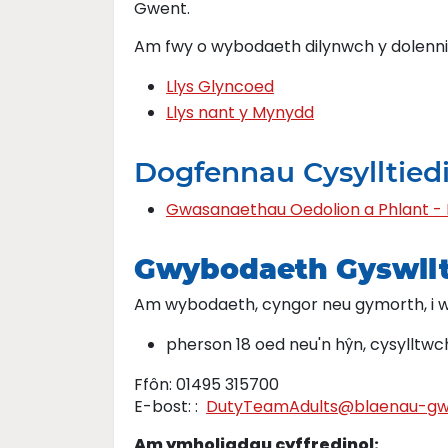
Gwent.
Am fwy o wybodaeth dilynwch y dolenni y
Llys Glyncoed
Llys nant y Mynydd
Dogfennau Cysylltied
Gwasanaethau Oedolion a Phlant -
Gwybodaeth Gyswll
Am wybodaeth, cyngor neu gymorth, i 
pherson 18 oed neu'n hŷn, cysylltw
Ffôn: 01495 315700
E-bost: :
DutyTeamAdults@blaenau-gwe
Am ymholiadau cyffredinol: