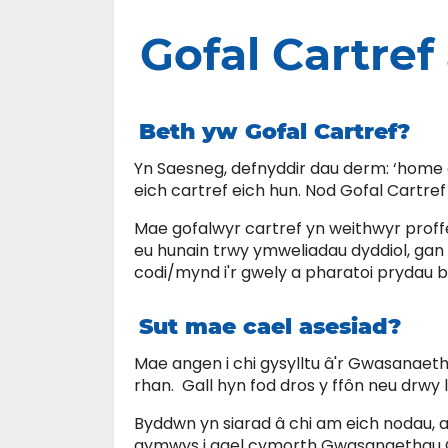
Gofal Cartref
Beth yw Gofal Cartref?
Yn Saesneg, defnyddir dau derm: ‘home ca
eich cartref eich hun. Nod Gofal Cartref
Mae gofalwyr cartref yn weithwyr proffes
eu hunain trwy ymweliadau dyddiol, gan 
codi/mynd i'r gwely a pharatoi prydau 
Sut mae cael asesiad?
Mae angen i chi gysylltu â'r Gwasanaet
rhan. Gall hyn fod dros y ffôn neu drwy l
Byddwn yn siarad â chi am eich nodau, a
gymwys i gael cymorth Gwasanaethau Cy