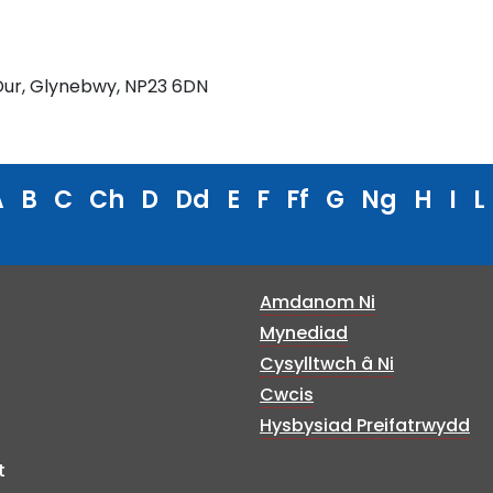
Dur, Glynebwy, NP23 6DN
A
B
C
Ch
D
Dd
E
F
Ff
G
Ng
H
I
L
Amdanom Ni
Mynediad
Cysylltwch â Ni
Cwcis
Hysbysiad Preifatrwydd
t