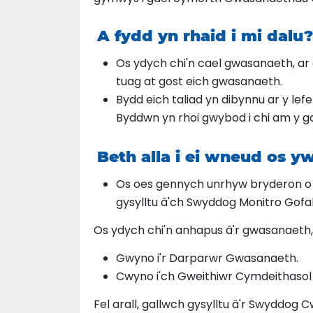
A fydd yn rhaid i mi dalu?
Os ydych chi'n cael gwasanaeth, ar 
tuag at gost eich gwasanaeth.
Bydd eich taliad yn dibynnu ar y lef
Byddwn yn rhoi gwybod i chi am y 
Beth alla i ei wneud os y
Os oes gennych unrhyw bryderon o ra
gysylltu â'ch Swyddog Monitro Gofal
Os ydych chi'n anhapus â'r gwasanaeth, g
Gwyno i'r Darparwr Gwasanaeth.
Cwyno i'ch Gweithiwr Cymdeithasol 
Fel arall, gallwch gysylltu â'r Swydd