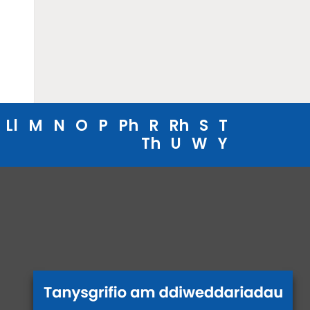
Ll
M
N
O
P
Ph
R
Rh
S
T
Th
U
W
Y