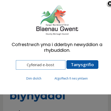
Cymraeg
English
Cofrestrwch yma i dderbyn newyddion a
rhybuddion.
Hafan
Cyngor
Cynghorwyr a Phwyllgorau
Adroddiadau blynyddol
Adroddiadau
Dim diolch
Atgoffwch fi nes ymlaen
blynyddol