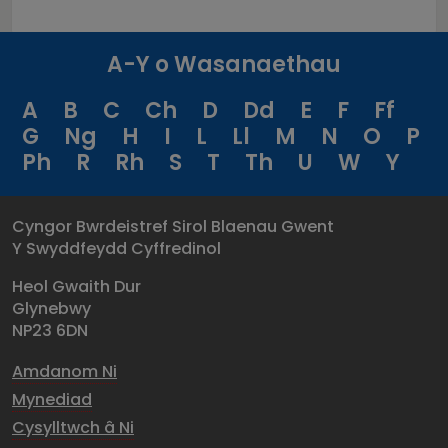
A-Y o Wasanaethau
A
B
C
Ch
D
Dd
E
F
Ff
G
Ng
H
I
L
Ll
M
N
O
P
Ph
R
Rh
S
T
Th
U
W
Y
Cyngor Bwrdeistref Sirol Blaenau Gwent
Y Swyddfeydd Cyffredinol
Heol Gwaith Dur
Glynebwy
NP23 6DN
Amdanom Ni
Mynediad
Cysylltwch â Ni