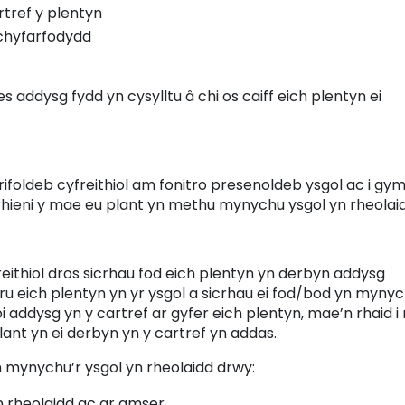
rtref y plentyn
 chyfarfodydd
addysg fydd yn cysylltu â chi os caiff eich plentyn ei
ifoldeb cyfreithiol am fonitro presenoldeb ysgol ac i gy
hieni y mae eu plant yn methu mynychu ysgol yn rheolaid
reithiol dros sicrhau fod eich plentyn yn derbyn addysg
u eich plentyn yn yr ysgol a sicrhau ei fod/bod yn mynyc
 addysg yn y cartref ar gyfer eich plentyn, mae’n rhaid i 
lant yn ei derbyn yn y cartref yn addas.
n mynychu’r ysgol yn rheolaidd drwy:
yn rheolaidd ac ar amser