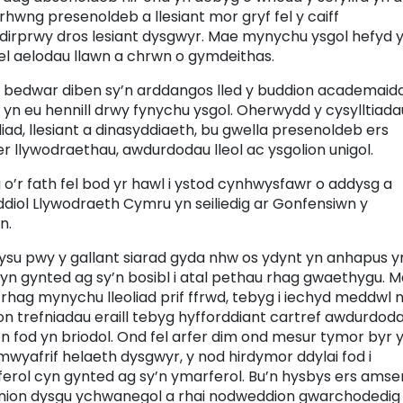
 rhwng presenoldeb a llesiant mor gryf fel y caiff
r dirprwy dros lesiant dysgwyr. Mae mynychu ysgol hefyd 
l aelodau llawn a chrwn o gymdeithas.
r bedwar diben sy’n arddangos lled y buddion academaidd
yn eu hennill drwy fynychu ysgol. Oherwydd y cysylltiada
, llesiant a dinasyddiaeth, bu gwella presenoldeb ers
r llywodraethau, awdurdodau lleol ac ysgolion unigol.
o’r fath fel bod yr hawl i ystod cynhwysfawr o addysg a
ddiol Llywodraeth Cymru yn seiliedig ar Gonfensiwn y
n.
bysu pwy y gallant siarad gyda nhw os ydynt yn anhapus y
cyn gynted ag sy’n bosibl i atal pethau rhag gwaethygu. 
yr rhag mynychu lleoliad prif ffrwd, tebyg i iechyd meddwl 
n trefniadau eraill tebyg hyfforddiant cartref awdurdod
on fod yn briodol. Ond fel arfer dim ond mesur tymor byr 
 mwyafrif helaeth dysgwyr, y nod hirdymor ddylai fod i
rol cyn gynted ag sy’n ymarferol. Bu’n hysbys ers amse
henion dysgu ychwanegol a rhai nodweddion gwarchodedig