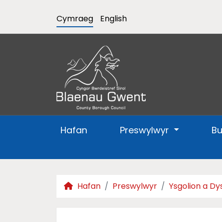
Cymraeg
English
Hafan
Preswylwyr
B
Hafan
Preswylwyr
Ysgolion a Dy