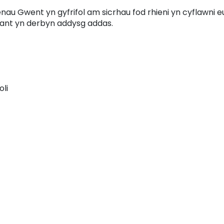
u Gwent yn gyfrifol am sicrhau fod rhieni yn cyflawni e
plant yn derbyn addysg addas.
oli