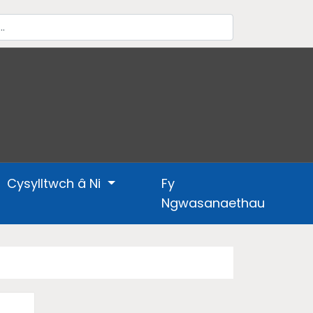
Cysylltwch â Ni
Fy
Ngwasanaethau