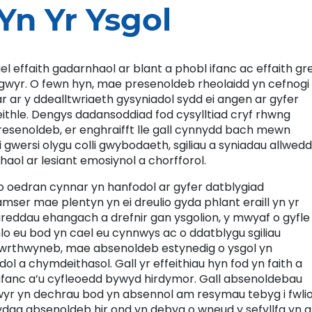
Yn Yr Ysgol
l effaith gadarnhaol ar blant a phobl ifanc ac effaith gr
sgwyr. O fewn hyn, mae presenoldeb rheolaidd yn cefnogi
 ar ar y ddealltwriaeth gysyniadol sydd ei angen ar gyfer
eithle. Dengys dadansoddiad fod cysylltiad cryf rhwng
esenoldeb, er enghraifft lle gall cynnydd bach mewn
 gwersi olygu colli gwybodaeth, sgiliau a syniadau allwedd
ol ar lesiant emosiynol a chorfforol.
 oedran cynnar yn hanfodol ar gyfer datblygiad
amser mae plentyn yn ei dreulio gyda phlant eraill yn yr
areddau ehangach a drefnir gan ysgolion, y mwyaf o gyfle
lo eu bod yn cael eu cynnwys ac o ddatblygu sgiliau
 gwrthwyneb, mae absenoldeb estynedig o ysgol yn
l a chymdeithasol. Gall yr effeithiau hyn fod yn faith a
 ifanc a’u cyfleoedd bywyd hirdymor. Gall absenoldebau
wyr yn dechrau bod yn absennol am resymau tebyg i fwli
ydag absenoldeb hir ond yn debyg o wneud y sefyllfa yn 