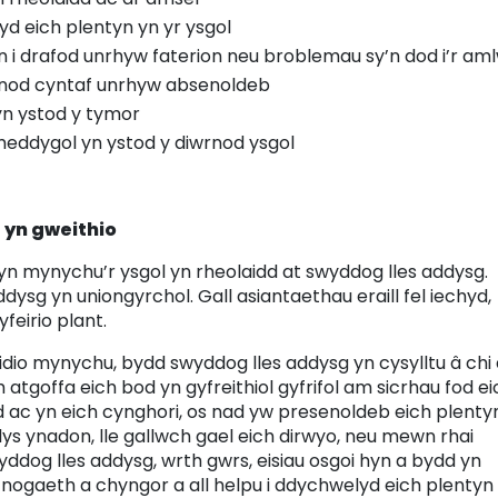
d eich plentyn yn yr ysgol
n i drafod unrhyw faterion neu broblemau sy’n dod i’r am
wrnod cyntaf unrhyw absenoldeb
 yn ystod y tymor
eddygol yn ystod y diwrnod ysgol
 yn gweithio
 yn mynychu’r ysgol yn rheolaidd at swyddog lles addysg.
dysg yn uniongyrchol. Gall asiantaethau eraill fel iechyd,
feirio plant.
eidio mynychu, bydd swyddog lles addysg yn cysylltu â chi
atgoffa eich bod yn gyfreithiol gyfrifol am sicrhau fod ei
d ac yn eich cynghori, os nad yw presenoldeb eich plenty
lys ynadon, lle gallwch gael eich dirwyo, neu mewn rhai
ddog lles addysg, wrth gwrs, eisiau osgoi hyn a bydd yn
fnogaeth a chyngor a all helpu i ddychwelyd eich plentyn 