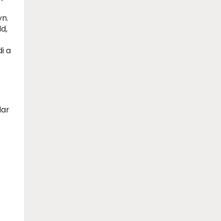
yn.
d,
i a
dar