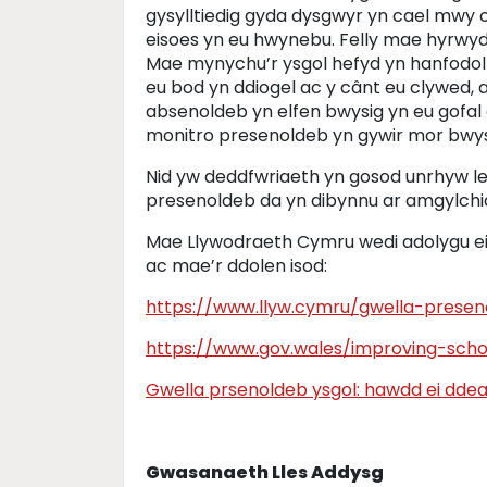
gysylltiedig gyda dysgwyr yn cael mwy 
eisoes yn eu hwynebu. Felly mae hyrwydd
Mae mynychu’r ysgol hefyd yn hanfodol o
eu bod yn ddiogel ac y cânt eu clywed, a
absenoldeb yn elfen bwysig yn eu gofal
monitro presenoldeb yn gywir mor bwys
Nid yw deddfwriaeth yn gosod unrhyw le
presenoldeb da yn dibynnu ar amgylchiad
Mae Llywodraeth Cymru wedi adolygu ei 
ac mae’r ddolen isod:
https://www.llyw.cymru/gwella-presen
https://www.gov.wales/improving-sch
Gwella prsenoldeb ysgol: hawdd ei dde
Gwasanaeth Lles Addysg