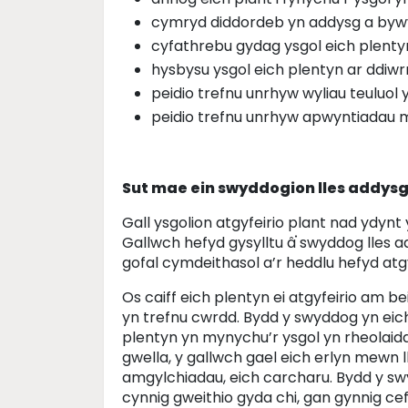
cymryd diddordeb yn addysg a bywy
cyfathrebu gydag ysgol eich plenty
hysbysu ysgol eich plentyn ar ddi
peidio trefnu unrhyw wyliau teuluol
peidio trefnu unrhyw apwyntiadau m
Sut mae ein swyddogion lles addysg
Gall ysgolion atgyfeirio plant nad ydynt
Gallwch hefyd gysylltu â֗ swyddog lles ad
gofal cymdeithasol a’r heddlu hefyd atgy
Os caiff eich plentyn ei atgyfeirio am b
yn trefnu cwrdd. Bydd y swyddog yn eich 
plentyn yn mynychu’r ysgol yn rheolaid
gwella, y gallwch gael eich erlyn mewn l
amgylchiadau, eich carcharu. Bydd y swy
cynnig gweithio gyda chi, gan gynnig ce