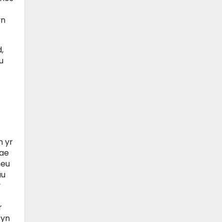
yn
,
u
n yr
Mae
neu
au
y
r
 yn