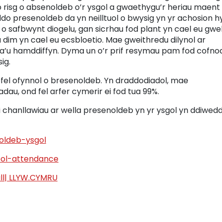
o risg o absenoldeb o’r ysgol a gwaethygu’r heriau maent
o presenoldeb da yn neilltuol o bwysig yn yr achosion h
 safbwynt diogelu, gan sicrhau fod plant yn cael eu gwel
 dim yn cael eu ecsbloetio. Mae gweithredu dilynol ar
 a’u hamddiffyn. Dyma un o’r prif resymau pam fod cofnod
ig.
fel ofynnol o bresenoldeb. Yn draddodiadol, mae
au, ond fel arfer cymerir ei fod tua 99%.
chanllawiau ar wella presenoldeb yn yr ysgol yn ddiwed
oldeb-ysgol
ool-attendance
all| LLYW.CYMRU