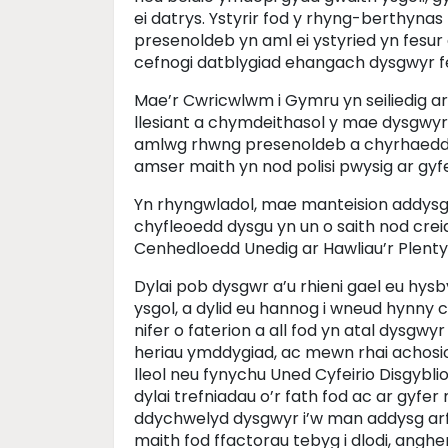
ei datrys. Ystyrir fod y rhyng-berthynas
presenoldeb yn aml ei ystyried yn fesu
cefnogi datblygiad ehangach dysgwyr fe
Mae’r Cwricwlwm i Gymru yn seiliedig a
llesiant a chymdeithasol y mae dysgwyr 
amlwg rhwng presenoldeb a chyrhaeddiad
amser maith yn nod polisi pwysig ar gyfe
Yn rhyngwladol, mae manteision addysg 
chyfleoedd dysgu yn un o saith nod crei
Cenhedloedd Unedig ar Hawliau’r Plenty
Dylai pob dysgwr a’u rhieni gael eu hys
ysgol, a dylid eu hannog i wneud hynny 
nifer o faterion a all fod yn atal dysgw
heriau ymddygiad, ac mewn rhai achosio
lleol neu fynychu Uned Cyfeirio Disgybli
dylai trefniadau o’r fath fod ac ar gyfer
ddychwelyd dysgwyr i’w man addysg arfe
maith fod ffactorau tebyg i dlodi, ang