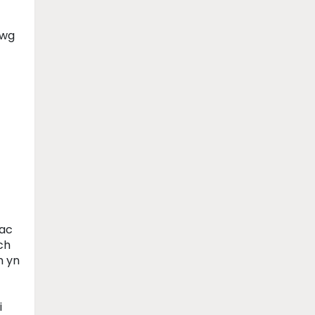
lwg
 ac
ch
n yn
i