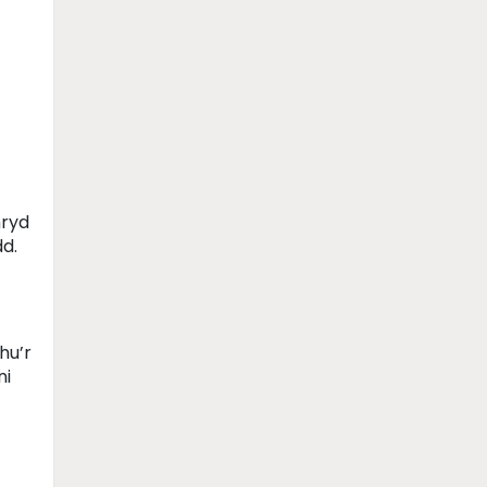
mryd
d.
hu’r
ni