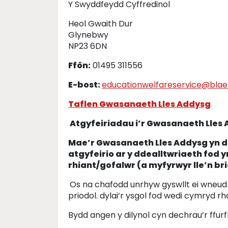
Y Swyddfeydd Cyffredinol
Heol Gwaith Dur
Glynebwy
NP23 6DN
Ffôn:
01495 311556
E-bost:
educationwelfareservice@blae
Taflen Gwasanaeth Lles Addysg
Atgyfeiriadau i’r Gwasanaeth Lles
Mae’r Gwasanaeth Lles Addysg yn de
atgyfeirio ar y ddealltwriaeth fod y
rhiant/gofalwr (a myfyrwyr lle’n bri
Os na chafodd unrhyw gyswllt ei wneud 
priodol. dylai’r ysgol fod wedi cymryd rh
Bydd angen y dilynol cyn dechrau’r ffur