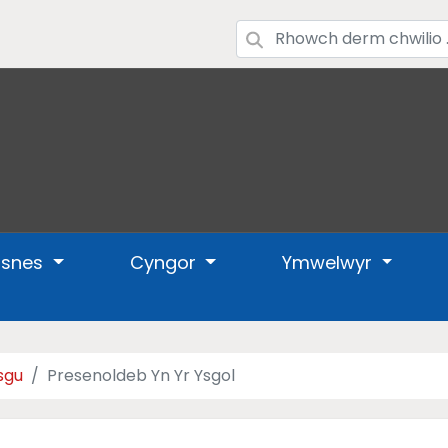
usnes
Cyngor
Ymwelwyr
sgu
Presenoldeb Yn Yr Ysgol