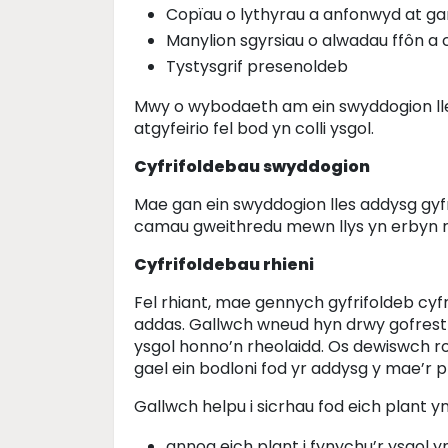
Copïau o lythyrau a anfonwyd at ga
Manylion sgyrsiau o alwadau ffôn a
Tystysgrif presenoldeb
Mwy o wybodaeth am ein swyddogion lles 
atgyfeirio fel bod yn colli ysgol.
Cyfrifoldebau swyddogion
Mae gan ein swyddogion lles addysg gyfr
camau gweithredu mewn llys yn erbyn r
Cyfrifoldebau rhieni
Fel rhiant, mae gennych gyfrifoldeb cyf
addas. Gallwch wneud hyn drwy gofrestr
ysgol honno’n rheolaidd. Os dewiswch roi
gael ein bodloni fod yr addysg y mae’r p
Gallwch helpu i sicrhau fod eich plant y
annog eich plant i fynychu’r ysgol 