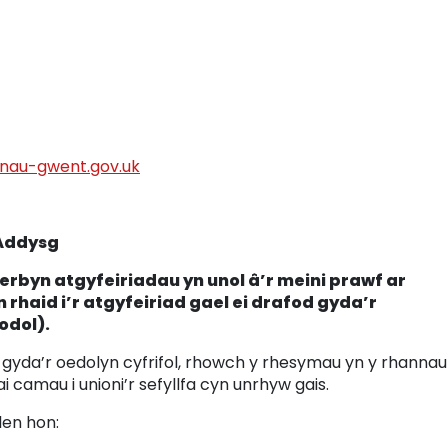
nau-gwent.gov.uk
 Addysg
rbyn atgyfeiriadau yn unol â’r meini prawf ar
n rhaid i’r atgyfeiriad gael ei drafod gyda’r
odol).
gyda’r oedolyn cyfrifol, rhowch y rhesymau yn y rhannau
ai camau i unioni’r sefyllfa cyn unrhyw gais.
flen hon: