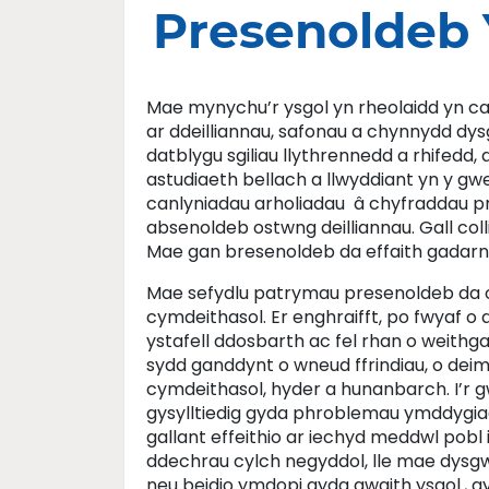
Presenoldeb 
Mae mynychu’r ysgol yn rheolaidd yn cae
ar ddeilliannau, safonau a chynnydd dy
datblygu sgiliau llythrennedd a rhifedd,
astudiaeth bellach a llwyddiant yn y gw
canlyniadau arholiadau â chyfraddau pr
absenoldeb ostwng deilliannau. Gall colli
Mae gan bresenoldeb da effaith gadarnha
Mae sefydlu patrymau presenoldeb da o
cymdeithasol. Er enghraifft, po fwyaf o 
ystafell ddosbarth ac fel rhan o weithg
sydd ganddynt o wneud ffrindiau, o deim
cymdeithasol, hyder a hunanbarch. I’r
gysylltiedig gyda phroblemau ymddygiado
gallant effeithio ar iechyd meddwl pobl
ddechrau cylch negyddol, lle mae dysg
neu beidio ymdopi gyda gwaith ysgol., g