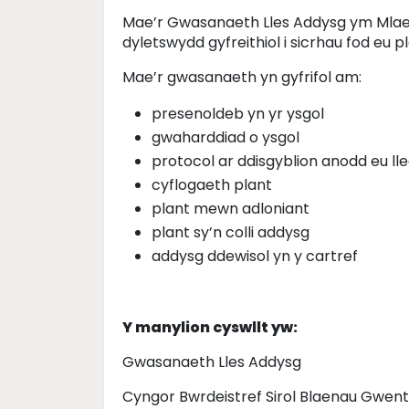
Mae’r Gwasanaeth Lles Addysg ym Mlaena
dyletswydd gyfreithiol i sicrhau fod eu 
Mae’r gwasanaeth yn gyfrifol am:
presenoldeb yn yr ysgol
gwaharddiad o ysgol
protocol ar ddisgyblion anodd eu lle
cyflogaeth plant
plant mewn adloniant
plant sy’n colli addysg
addysg ddewisol yn y cartref
Y manylion cyswllt yw:
Gwasanaeth Lles Addysg
Cyngor Bwrdeistref Sirol Blaenau Gwent