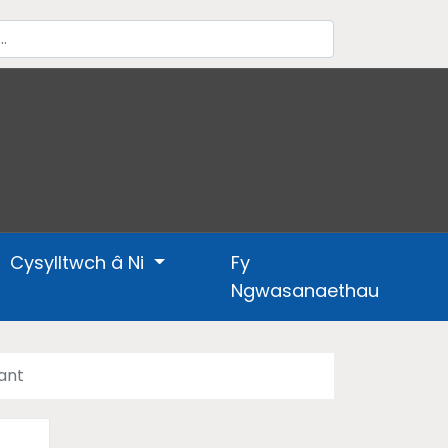
Cysylltwch â Ni
Fy
Ngwasanaethau
lant