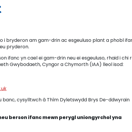
t
ro i bryderon am gam-drin ac esgeuluso plant a phobl ifa
eu pryderon.
 ifanc yn cael ei gam-drin neu ei esgeuluso, rhaid i chi r
th Gwybodaeth, Cyngor a Chymorth (IAA) lleol isod:
.uk
u banc, cysylltwch â Thîm Dyletswydd Brys De-ddwyrain
neu berson ifanc mewn perygl uniongyrchol yna