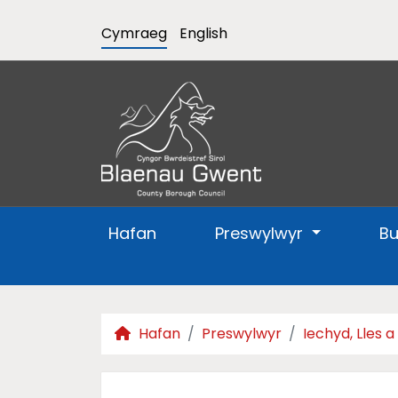
Cymraeg
English
Hafan
Preswylwyr
B
Hafan
Preswylwyr
Iechyd, Lles 