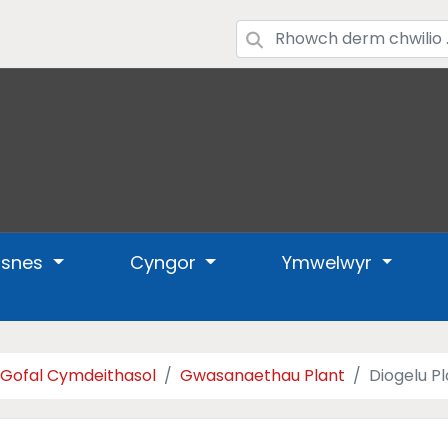
usnes
Cyngor
Ymwelwyr
a Gofal Cymdeithasol
Gwasanaethau Plant
Diogelu P