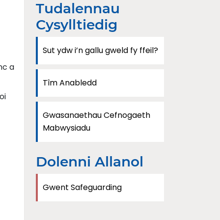
Tudalennau
Cysylltiedig
Sut ydw i’n gallu gweld fy ffeil?
nc a
Tîm Anabledd
oi
Gwasanaethau Cefnogaeth
Mabwysiadu
Dolenni Allanol
Gwent Safeguarding