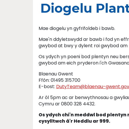
Diogelu Plan
Mae diogelu yn gyfrifoldeb i bawb.
Mae'n ddyletswydd ar bawb i fod yn eff
gwybod at bwy y dylent roi gwybod am 
Os ydych yn poeni bod plentyn neu berson
gwybod am eich pryderon i'ch Gwasanae
Blaenau Gwent
Ffôn: 01495 315700
E-bost:
DutyTeam@blaenau-gwent.gov
Ar ôl 5pm ac ar benwythnosau a gwylia
Cymru ar 0800 328 4432.
Os ydych chi'n meddwl bod plentyn 
cysylltwch â'r Heddlu ar 999.