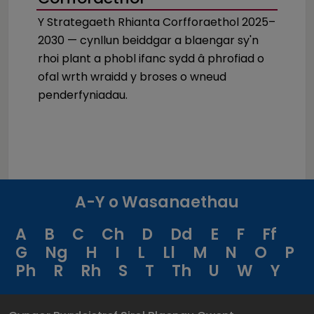
Y Strategaeth Rhianta Corfforaethol 2025–
2030 — cynllun beiddgar a blaengar sy'n
rhoi plant a phobl ifanc sydd â phrofiad o
ofal wrth wraidd y broses o wneud
penderfyniadau.
A-Y o Wasanaethau
A
B
C
Ch
D
Dd
E
F
Ff
G
Ng
H
I
L
Ll
M
N
O
P
Ph
R
Rh
S
T
Th
U
W
Y