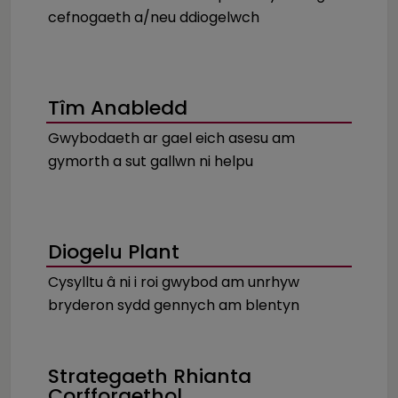
cefnogaeth a/neu ddiogelwch
Tîm Anabledd
Gwybodaeth ar gael eich asesu am
gymorth a sut gallwn ni helpu
Diogelu Plant
Cysylltu â ni i roi gwybod am unrhyw
bryderon sydd gennych am blentyn
Strategaeth Rhianta
Corfforaethol