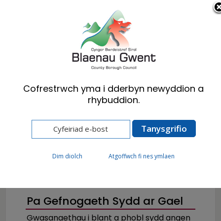
Cymraeg
English
Cofrestrwch yma i dderbyn newyddion a
rhybuddion.
Hafan
Preswylwyr
Iechyd, Lles a Gofal Cymdeithasol
Gwasanaethau Plant
Dim diolch
Atgoffwch fi nes ymlaen
Pa Gefnogaeth Sydd ar Gael
Gwasanaethau i blant a phobl sydd angen