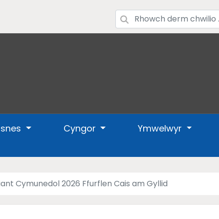
usnes
Cyngor
Ymwelwyr
ant Cymunedol 2026 Ffurflen Cais am Gyllid