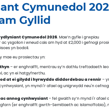
iant Cymunedol 20
 am Gyllid
Cydlyniant Cymunedol 2026
. Mae’n gyfle i grwpiau
 ac ysgolion i wneud cais am hyd at £2,000 i gefnogi pros
isoes yn bodoli.
y mae eu prosiectau yn:
thyn
– er enghraifft, mentrau sy’n dathlu treftadaeth leo
 ac yn ei hatgyfnerthu.
d at ei gilydd i hyrwyddo diddordebau a rennir
– y
ynhwysiant, yn mynd i'r afael ag unigrwydd neu'n cefnog
 ac annog cynhwysiant
– fel gwaith sy’n mynd i'r afael 
gfarn (er enghraifft gwrth-Semitiaeth ac Islamoffobia), 