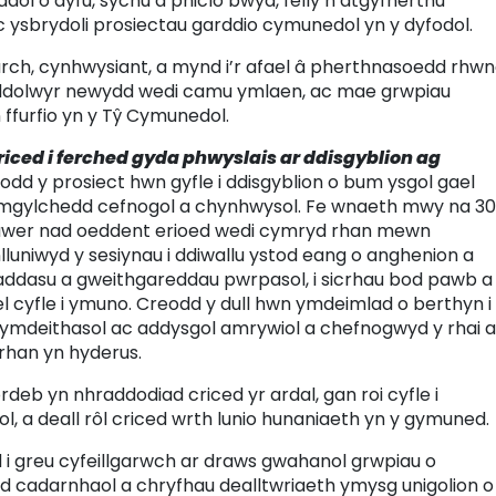
iadol o dyfu, sychu a phiclo bwyd
, felly’n atgyfnerthu
c ysbrydoli prosiectau garddio cymunedol yn y dyfodol
.
arch, cynhwysiant, a mynd i’r afael â pherthnasoedd rhwn
oddolwyr newydd wedi camu ymlaen, ac mae grwpiau
ffurfio yn y Tŷ Cymunedol.
iced i ferched gyda phwyslais ar ddisgyblion ag
dd y prosiect hwn gyfle i ddisgyblion o bum ysgol gael
amgylchedd cefnogol a chynhwysol. Fe wnaeth mwy na 30
lawer nad oeddent erioed wedi cymryd rhan mewn
luniwyd y sesiynau i ddiwallu ystod eang o anghenion a
i addasu a gweithgareddau pwrpasol, i sicrhau bod pawb a
l cyfle i ymuno. Creodd y dull hwn ymdeimlad o berthyn i
 cymdeithasol ac addysgol amrywiol a chefnogwyd y rhai 
rhan yn hyderus.
deb yn nhraddodiad criced yr ardal, gan roi cyfle i
leol, a deall rôl criced wrth lunio hunaniaeth yn y gymuned.
 i greu cyfeillgarwch ar draws gwahanol grwpiau o
 cadarnhaol a chryfhau dealltwriaeth ymysg unigolion o