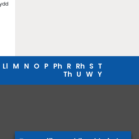
sydd
Ll
M
N
O
P
Ph
R
Rh
S
T
Th
U
W
Y