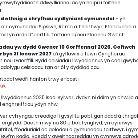
mwybyddiaeth ddiwylliannol ac yn helpu i feithrin
.
d ethnig a chryfhau cydlyniant cymunedol
- yn
 â’r cymunedau Sipsiwn, Roma a Theithwyr; Ffoaduriaid a
ll yn ardal Caerffili, Torfaen a/neu Flaenau Gwent.
iadau yw dydd Gwener 10 Gorffennaf 2026. Cofiwch
erbyn 31 Ionawr 2027
a’i gyflawni o fewn Cynghorau
t neu Gaerffili. Bydd ceisiadau llwyddiannus yn cael gwyb
adolygu ceisiadau tan ar ôl y dyddiad cau.
atodol wedi’i hanfon trwy e-bost i
.uk
 llwyddiannus 2025 isod. Sylwer, dydyn ni ddim yn chwilio
d enghreifftiau ydyn nhw.
er cyfryngau creadigol i gysylltu pobl, gan ddod â thrigol
 ei gilydd. Daeth mwy na 80 o bobl ynghyd, yn cynnwys
afrifol, ffoaduriaid ac aelodau o gymunedau teithwyr, i gy
n BGfm Radio. Roedd y gweithgareddau yn cynnwys adrod