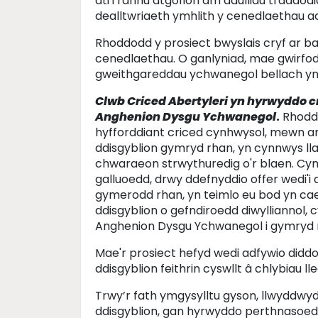
ati i rannu atgofion am ddulliau traddod
dealltwriaeth ymhlith y cenedlaethau a
Rhoddodd y prosiect bwyslais cryf ar b
cenedlaethau. O ganlyniad, mae gwirf
gweithgareddau ychwanegol bellach yn 
Clwb Criced Abertyleri yn hyrwyddo cr
Anghenion Dysgu Ychwanegol
.
Rhoddo
hyfforddiant criced cynhwysol, mewn 
ddisgyblion gymryd rhan, yn cynnwys l
chwaraeon strwythuredig o'r blaen. Cynl
galluoedd, drwy ddefnyddio offer wedi'
gymerodd rhan, yn teimlo eu bod yn cae
ddisgyblion o gefndiroedd diwylliannol,
Anghenion Dysgu Ychwanegol i gymryd 
Mae'r prosiect hefyd wedi adfywio diddor
ddisgyblion feithrin cyswllt â chlybiau l
Trwy’r fath ymgysylltu gyson, llwyddwyd
ddisgyblion, gan hyrwyddo perthnasoedd