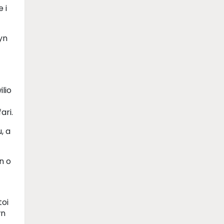
 i
yn
ilio
ari.
, a
n o
toi
ŷn