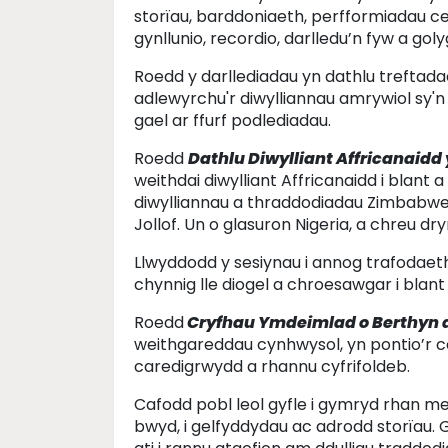
storïau, barddoniaeth, perfformiadau c
gynllunio, recordio, darlledu’n fyw a goly
Roedd y darllediadau yn dathlu treftad
adlewyrchu'r diwylliannau amrywiol sy'n
gael ar ffurf podlediadau.
Roedd
Dathlu Diwylliant Affricanaidd 
weithdai diwylliant Affricanaidd i blant 
diwylliannau a thraddodiadau Zimbabwe,
Jollof. Un o glasuron Nigeria, a chreu d
Llwyddodd y sesiynau i annog trafodaet
chynnig lle diogel a chroesawgar i blan
Roedd
Cryfhau Ymdeimlad o Berthyn 
weithgareddau cynhwysol, yn pontio’r c
caredigrwydd a rhannu cyfrifoldeb.
Cafodd pobl leol gyfle i gymryd rhan 
bwyd
,
i gelfyddydau ac adrodd storïau. 