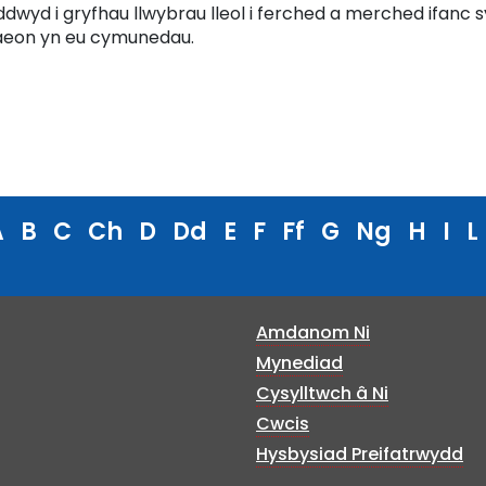
ddwyd i gryfhau llwybrau lleol i ferched a merched ifanc 
eon yn eu cymunedau.
A
B
C
Ch
D
Dd
E
F
Ff
G
Ng
H
I
L
Amdanom Ni
Mynediad
Cysylltwch â Ni
Cwcis
Hysbysiad Preifatrwydd