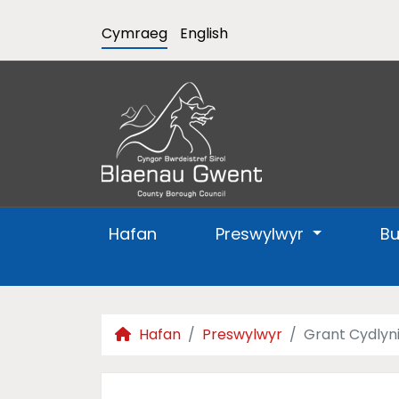
Cymraeg
English
Hafan
Preswylwyr
B
Hafan
Preswylwyr
Grant Cydlyni