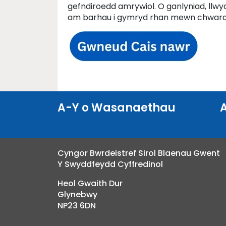
gefndiroedd amrywiol. O ganlyniad, llwy
am barhau i gymryd rhan mewn chwara
A-Y o Wasanaethau
Cyngor Bwrdeistref Sirol Blaenau Gwent
Y Swyddfeydd Cyffredinol
Heol Gwaith Dur
Glynebwy
NP23 6DN