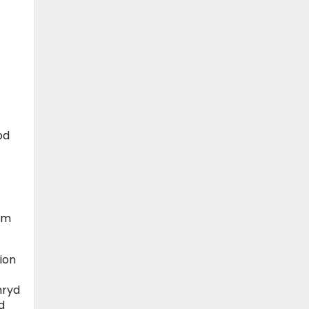
od
 am
ion
mryd
d