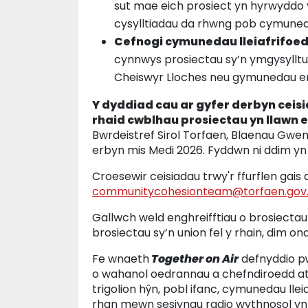
sut mae eich prosiect yn hyrwyddo y
cysylltiadau da rhwng pob cymuned
Cefnogi cymunedau lleiafrifoed
cynnwys prosiectau sy’n ymgysylltu
Cheiswyr Lloches neu gymunedau erai
Y dyddiad cau ar gyfer derbyn ceis
rhaid cwblhau prosiectau yn llawn 
Bwrdeistref Sirol Torfaen, Blaenau Gwen
erbyn mis Medi 2026. Fyddwn ni ddim yn 
Croesewir ceisiadau trwy'r ffurflen gais 
communitycohesionteam@torfaen.gov
Gallwch weld enghreifftiau o brosiectau
brosiectau sy’n union fel y rhain, dim on
Fe wnaeth
Together on Air
defnyddio pŵ
o wahanol oedrannau a chefndiroedd at
trigolion h
ŷ
n, pobl ifanc, cymunedau llei
rhan mewn sesiynau radio wythnosol y