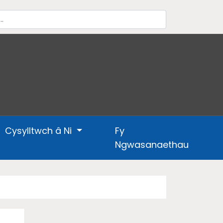
Cysylltwch â Ni
Fy
Ngwasanaethau