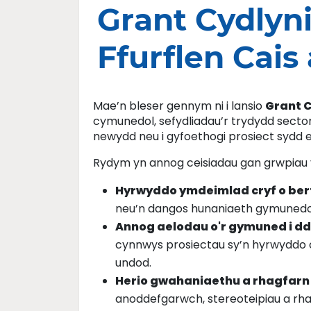
Grant Cydlyn
Ffurflen Cais
Mae’n bleser gennym ni i lansio
Grant 
cymunedol, sefydliadau’r trydydd sector
newydd neu i gyfoethogi prosiect sydd e
Rydym yn annog ceisiadau gan grwpiau 
Hyrwyddo ymdeimlad cryf o ber
neu’n dangos hunaniaeth gymunedol,
Annog aelodau o'r gymuned i ddo
cynnwys prosiectau sy’n hyrwyddo c
undod.
Herio gwahaniaethu a rhagfarn
anoddefgarwch, stereoteipiau a rha