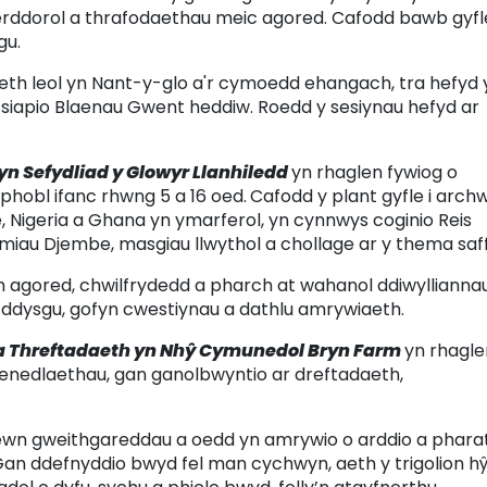
erddorol a thrafodaethau meic agored. Cafodd bawb gyfle
gu.
aeth leol yn Nant-y-glo a'r cymoedd ehangach, tra hefyd 
 siapio Blaenau Gwent heddiw. Roedd y sesiynau hefyd ar
yn Sefydliad y Glowyr Llanhiledd
yn rhaglen fywiog o
a phobl ifanc rhwng 5 a 16 oed.
Cafodd y plant gyfle i archw
 Nigeria a Ghana yn ymarferol, yn cynnwys coginio Reis
rymiau Djembe, masgiau llwythol a chollage ar y thema saff
h agored, chwilfrydedd a pharch at wahanol ddiwylliannau
t ddysgu, gofyn cwestiynau a dathlu amrywiaeth.
a Threftadaeth yn Nhŷ Cymunedol Bryn Farm
yn rhagle
enedlaethau, gan ganolbwyntio ar dreftadaeth,
mewn gweithgareddau a oedd yn amrywio o arddio a phara
Gan ddefnyddio bwyd fel man cychwyn, aeth y trigolion h