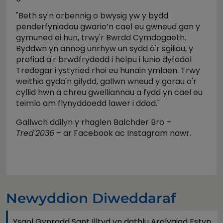
"Beth sy'n arbennig o bwysig yw y bydd
penderfyniadau gwario’n cael eu gwneud gan y
gymuned ei hun, trwy'r Bwrdd Cymdogaeth.
Byddwn yn annog unrhyw un sydd â'r sgiliau, y
profiad a'r brwdfrydedd i helpu i lunio dyfodol
Tredegar i ystyried rhoi eu hunain ymlaen.
Trwy
weithio gyda'n gilydd, gallwn wneud y gorau o'r
cyllid hwn a chreu gwelliannau a fydd yn cael eu
teimlo am flynyddoedd lawer i ddod."
Gallwch ddilyn y rhaglen Balchder Bro –
Tred'2036
– ar Facebook ac Instagram nawr.
Newyddion Diweddaraf
Ysgol Gynradd Sant Illtyd yn dathlu Arolygiad Estyn