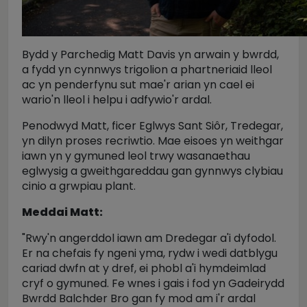
Bydd y Parchedig Matt Davis yn arwain y bwrdd,
a fydd yn cynnwys trigolion a phartneriaid lleol
ac yn penderfynu sut mae'r arian yn cael ei
wario'n lleol i helpu i adfywio'r ardal.
Penodwyd Matt, ficer Eglwys Sant Siôr, Tredegar,
yn dilyn proses recriwtio.
Mae eisoes yn weithgar
iawn yn y gymuned leol trwy wasanaethau
eglwysig a gweithgareddau gan gynnwys clybiau
cinio a grwpiau plant.
Meddai Matt:
"Rwy'n angerddol iawn am Dredegar a'i dyfodol.
Er na chefais fy ngeni yma, rydw i wedi datblygu
cariad dwfn at y dref, ei phobl a'i hymdeimlad
cryf o gymuned.
Fe wnes i gais i fod yn Gadeirydd
Bwrdd Balchder Bro gan fy mod am i'r ardal