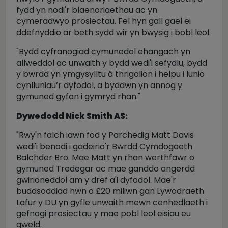
fydd yn nodi'r blaenoriaethau ac yn
cymeradwyo prosiectau.
Fel hyn gall gael ei
ddefnyddio ar beth sydd wir yn bwysig i bobl leol.
"Bydd cyfranogiad cymunedol ehangach yn
allweddol ac unwaith y bydd wedi'i sefydlu, bydd
y bwrdd yn ymgysylltu â thrigolion i helpu i lunio
cynlluniau’r dyfodol, a byddwn yn annog y
gymuned gyfan i gymryd rhan."
Dywedodd Nick Smith AS:
"Rwy'n falch iawn fod y Parchedig Matt Davis
wedi'i benodi i gadeirio'r Bwrdd Cymdogaeth
Balchder Bro.
Mae Matt yn rhan werthfawr o
gymuned Tredegar ac mae ganddo angerdd
gwirioneddol am y dref a'i dyfodol.
Mae'r
buddsoddiad hwn o £20 miliwn gan Lywodraeth
Lafur y DU yn gyfle unwaith mewn cenhedlaeth i
gefnogi prosiectau y mae pobl leol eisiau eu
gweld.