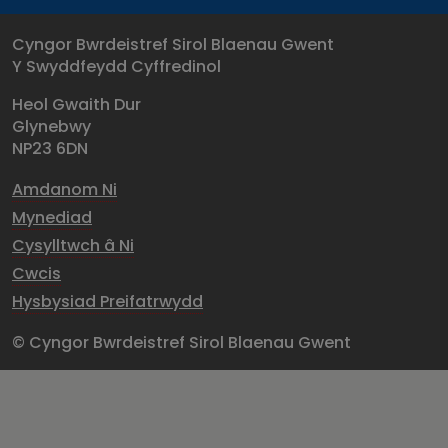
Cyngor Bwrdeistref Sirol Blaenau Gwent
Y Swyddfeydd Cyffredinol
Heol Gwaith Dur
Glynebwy
NP23 6DN
Amdanom Ni
Mynediad
Cysylltwch â Ni
Cwcis
Hysbysiad Preifatrwydd
© Cyngor Bwrdeistref Sirol Blaenau Gwent