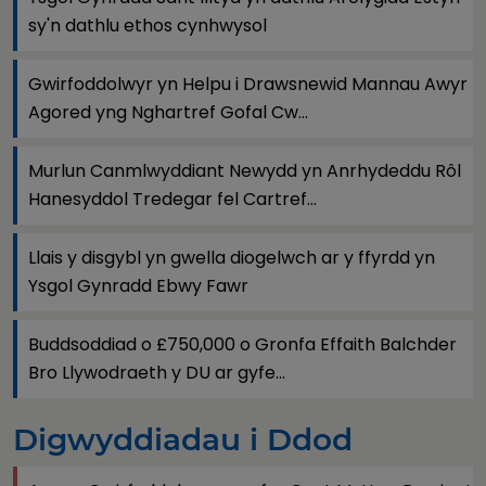
sy'n dathlu ethos cynhwysol
Gwirfoddolwyr yn Helpu i Drawsnewid Mannau Awyr
Agored yng Nghartref Gofal Cw...
Murlun Canmlwyddiant Newydd yn Anrhydeddu Rôl
Hanesyddol Tredegar fel Cartref...
Llais y disgybl yn gwella diogelwch ar y ffyrdd yn
Ysgol Gynradd Ebwy Fawr
Buddsoddiad o £750,000 o Gronfa Effaith Balchder
Bro Llywodraeth y DU ar gyfe...
Digwyddiadau i Ddod