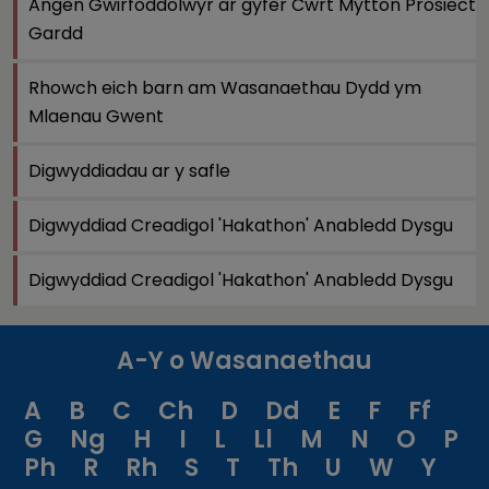
Angen Gwirfoddolwyr ar gyfer Cwrt Mytton Prosiect
Gardd
Rhowch eich barn am Wasanaethau Dydd ym
Mlaenau Gwent
Digwyddiadau ar y safle
Digwyddiad Creadigol 'Hakathon' Anabledd Dysgu
Digwyddiad Creadigol 'Hakathon' Anabledd Dysgu
A-Y o Wasanaethau
A
B
C
Ch
D
Dd
E
F
Ff
G
Ng
H
I
L
Ll
M
N
O
P
Ph
R
Rh
S
T
Th
U
W
Y