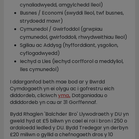
cynaliadwyedd, amgylchedd lleol)
Busnes / Economi (swyddi lleol, twf busnes,
strydoedd mawr)
Cymunedol / Gwirfoddol (grwpiau
cymunedol, gwirfoddoli, rhwydweithiau lleol)
Sgiliau ac Addysg (hyfforddiant, ysgolion,
cyflogadwyedd)
Iechyd a Lles (iechyd corfforol a meddyliol,
lles cymunedol)
I ddarganfod beth mae bod ar y Bwrdd
Cymdogaeth yn ei olygu ac i gofrestru eich
diddordeb, cliciwch
yma
.
Datganiadau o
ddiddordeb yn cau ar 31 Gorffennaf.
Bydd Rhaglen 'Balchder Bro' Llywodraeth y DU yn
gweld hyd at £5 biliwn yn cael ei roi i bron i 250 o
ardaloedd ledled y DU.
Bydd Tredegar yn derbyn
£20 miliwn o gyllid a chefnogaeth dros y 10