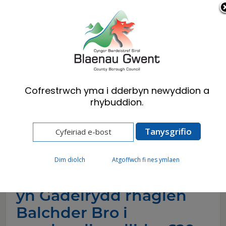
Cymraeg
English
Cofrestrwch yma i dderbyn newyddion a
rhybuddion.
Hafan
Newyddion
Penodi ficer Tredegar yn Gadeirydd rhaglen
Balchder Bro i oruchwylio cyllid o £20 miliwn
Dim diolch
Atgoffwch fi nes ymlaen
Penodi ficer Tredegar
yn Gadeirydd rhaglen
Balchder Bro i