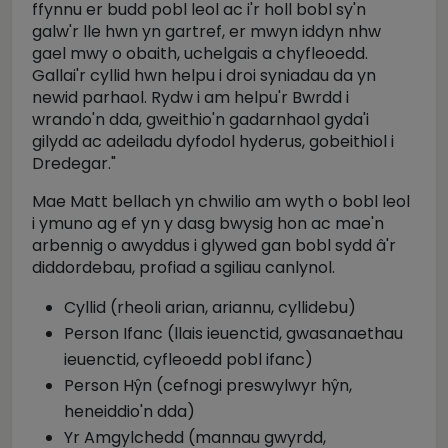
ffynnu er budd pobl leol ac i'r holl bobl sy'n
galw'r lle hwn yn gartref, er mwyn iddyn nhw
gael mwy o obaith, uchelgais a chyfleoedd.
Gallai'r cyllid hwn helpu i droi syniadau da yn
newid parhaol.
Rydw i am helpu'r Bwrdd i
wrando'n dda, gweithio'n gadarnhaol gyda'i
gilydd ac adeiladu dyfodol hyderus, gobeithiol i
Dredegar."
Mae Matt bellach yn chwilio am wyth o bobl leol
i ymuno ag ef yn y dasg bwysig hon ac mae'n
arbennig o awyddus i glywed gan bobl sydd â'r
diddordebau, profiad a sgiliau canlynol.
Cyllid (rheoli arian, ariannu, cyllidebu)
Person Ifanc (llais ieuenctid, gwasanaethau
ieuenctid, cyfleoedd pobl ifanc)
Person Hŷn (cefnogi preswylwyr hŷn,
heneiddio'n dda)
Yr Amgylchedd (mannau gwyrdd,