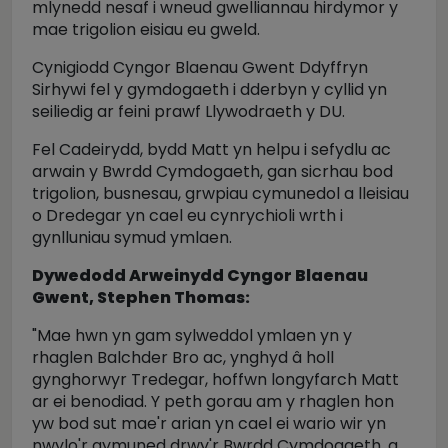
mlynedd nesaf i wneud gwelliannau hirdymor y
mae trigolion eisiau eu gweld.
Cynigiodd Cyngor Blaenau Gwent Ddyffryn
Sirhywi fel y gymdogaeth i dderbyn y cyllid yn
seiliedig ar feini prawf Llywodraeth y DU.
Fel Cadeirydd, bydd Matt yn helpu i sefydlu ac
arwain y Bwrdd Cymdogaeth, gan sicrhau bod
trigolion, busnesau, grwpiau cymunedol a lleisiau
o Dredegar yn cael eu cynrychioli wrth i
gynlluniau symud ymlaen.
Dywedodd Arweinydd Cyngor Blaenau
Gwent, Stephen Thomas:
"Mae hwn yn gam sylweddol ymlaen yn y
rhaglen Balchder Bro ac, ynghyd â holl
gynghorwyr Tredegar, hoffwn longyfarch Matt
ar ei benodiad.
Y peth gorau am y rhaglen hon
yw bod sut mae'r arian yn cael ei wario wir yn
nwylo'r gymuned drwy'r Bwrdd Cymdogaeth, a