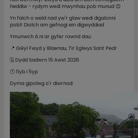
heddiw - rydym wedi mwynhau pob munud 😊
Yn falch o weld nad yw'r glaw wedi digalonni
pobl! Diolch am gefnogi ein digwyddiad
Ymunwch â ni ar gyfer rownd dau:
📍 Gŵyl Fwyd y Blaenau, Tir Eglwys Sant Pedr
🗓️ Dydd Sadwrn 15 Awst 2026
🕚 11yb i 5yp
Dyma gipolwg o'r diwrnod: