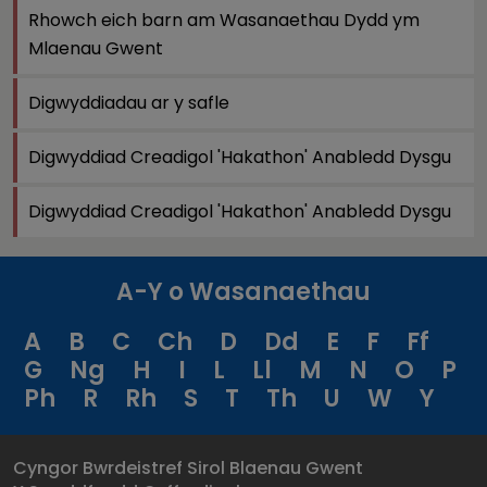
Rhowch eich barn am Wasanaethau Dydd ym
Mlaenau Gwent
Digwyddiadau ar y safle
Digwyddiad Creadigol 'Hakathon' Anabledd Dysgu
Digwyddiad Creadigol 'Hakathon' Anabledd Dysgu
A-Y o Wasanaethau
A
B
C
Ch
D
Dd
E
F
Ff
G
Ng
H
I
L
Ll
M
N
O
P
Ph
R
Rh
S
T
Th
U
W
Y
Cyngor Bwrdeistref Sirol Blaenau Gwent