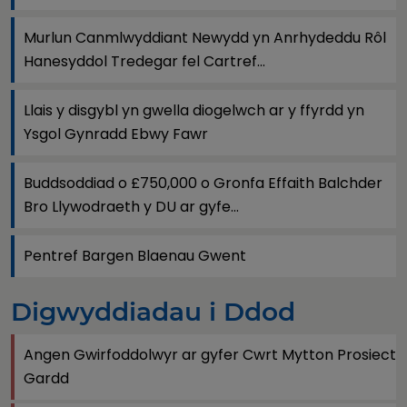
Murlun Canmlwyddiant Newydd yn Anrhydeddu Rôl
Hanesyddol Tredegar fel Cartref...
Llais y disgybl yn gwella diogelwch ar y ffyrdd yn
Ysgol Gynradd Ebwy Fawr
Buddsoddiad o £750,000 o Gronfa Effaith Balchder
Bro Llywodraeth y DU ar gyfe...
Pentref Bargen Blaenau Gwent
Digwyddiadau i Ddod
Angen Gwirfoddolwyr ar gyfer Cwrt Mytton Prosiect
Gardd