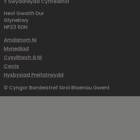
Y Swyddfeydd Cyffredinol
Heol Gwaith Dur
Glynebwy
NP23 6DN
Amdanom Ni
Mynediad
Cysylltwch â Ni
Cwcis
Hysbysiad Preifatrwydd
© Cyngor Bwrdeistref Sirol Blaenau Gwent