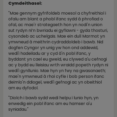
Cymdeithasol:
"Mae gennym gyfrifoldeb moesol a chyfreithiol i
ofalu am blant a phobl ifanc sydd â phrofiad o
ofal, ac mae'r strategaeth hon yn nodi'n union
sut rydyn ni’n bwriadu ei gyflawni - gyda thosturi,
cysondeb ac uchelgais. Mae ein dull Marmot yn
ymwneud â meithrin cydraddoldeb i bawb. Nid
dogfen Cyngor yn unig yw hon ond addewid,
wedi'i hadeiladu ar y cyd â'n pobl ifanc, y
byddant yn cael eu gweld, eu clywed a'u cefnogi
ac y bydd eu lleisiau wrth wraidd popeth rydyn ni
wedi'i gynllunio. Mae hyn yn fwy na gwasanaeth;
mae'n ymwneud â rhoi cyfle i bob person ifanc
deimlo'n ddiogel, wedi'i gefnogi ac yn obeithiol
am eu dyfodol.
"Diolch i bawb sydd wedi helpu i lunio hyn, yn
enwedig ein pobl ifanc am eu hamser a'u
syniadau."