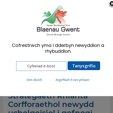
Cymraeg
English
Cofrestrwch yma i dderbyn newyddion a
rhybuddion.
Hafan
Newyddion
Strategaeth Rhianta Corfforaethol newydd
uchelgeisiol i gefnogi pobl ifanc sydd â phrofiad o
ofal
Dim diolch
Atgoffwch fi nes ymlaen
Strategaeth Rhianta
Corfforaethol newydd
uchelgeisiol i gefnogi