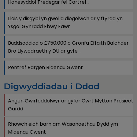
Hanesyddol Tredegar fel Cartref...
Llais y disgybl yn gwella diogelwch ar y ffyrdd yn
Ysgol Gynradd Ebwy Fawr
Buddsoddiad o £750,000 o Gronfa Effaith Balchder
Bro Llywodraeth y DU ar gyfe...
Pentref Bargen Blaenau Gwent
Digwyddiadau i Ddod
Angen Gwirfoddolwyr ar gyfer Cwrt Mytton Prosiect
Gardd
Rhowch eich barn am Wasanaethau Dydd ym
Mlaenau Gwent