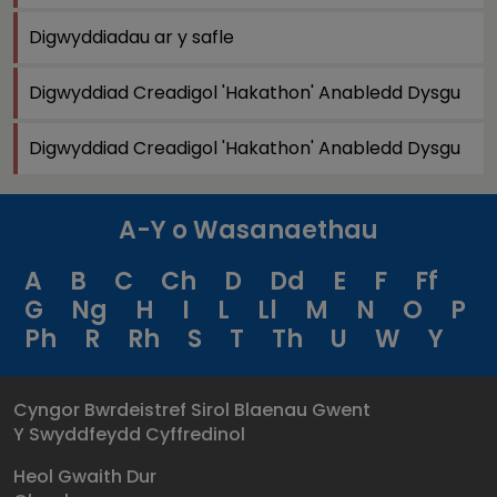
Digwyddiadau ar y safle
Digwyddiad Creadigol 'Hakathon' Anabledd Dysgu
Digwyddiad Creadigol 'Hakathon' Anabledd Dysgu
A-Y o Wasanaethau
A
B
C
Ch
D
Dd
E
F
Ff
G
Ng
H
I
L
Ll
M
N
O
P
Ph
R
Rh
S
T
Th
U
W
Y
Cyngor Bwrdeistref Sirol Blaenau Gwent
Y Swyddfeydd Cyffredinol
Heol Gwaith Dur