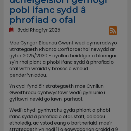
pobl ifanc sydd â
phrofiad o ofal
3ydd Rhagfyr 2025
Mae Cyngor Blaenau Gwent wedi cymeradwyo
Strategaeth Rhianta Corfforaethol newydd ar
gyfer 2025/2030 - cynllun beiddgar a blaengar
sy'n rhoi plant a phobl ifanc sydd â phrofiad o
ofal wrth wraidd y broses o wneud
penderfyniadau.
Yn cyd-fynd â'r strategaeth mae Cynllun
Gweithredu cynhwysfawr wedi'i gynllunio i
gyflawni newid go iawn, parhaol.
Wedi'i chyd-gynhyrchu gyda phlant a phobl
ifanc sydd â phrofiad o ofal, staff, aelodau
etholedig, ac ystod eang o bartneriaid, mae'r
strategaeth yn nodi 11 o egwyddorion craidd a 9