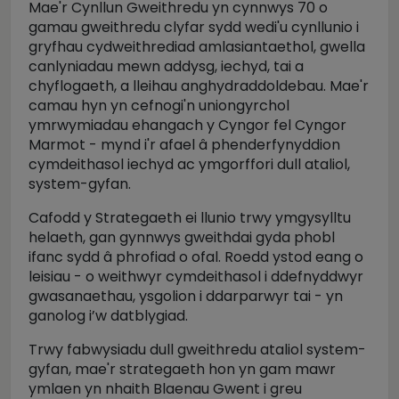
Mae'r Cynllun Gweithredu yn cynnwys 70 o
gamau gweithredu clyfar sydd wedi'u cynllunio i
gryfhau cydweithrediad amlasiantaethol, gwella
canlyniadau mewn addysg, iechyd, tai a
chyflogaeth, a lleihau anghydraddoldebau. Mae'r
camau hyn yn cefnogi'n uniongyrchol
ymrwymiadau ehangach y Cyngor fel Cyngor
Marmot - mynd i'r afael â phenderfynyddion
cymdeithasol iechyd ac ymgorffori dull ataliol,
system-gyfan.
Cafodd y Strategaeth ei llunio trwy ymgysylltu
helaeth, gan gynnwys gweithdai gyda phobl
ifanc sydd â phrofiad o ofal. Roedd ystod eang o
leisiau - o weithwyr cymdeithasol i ddefnyddwyr
gwasanaethau, ysgolion i ddarparwyr tai - yn
ganolog i’w datblygiad.
Trwy fabwysiadu dull gweithredu ataliol system-
gyfan, mae'r strategaeth hon yn gam mawr
ymlaen yn nhaith Blaenau Gwent i greu