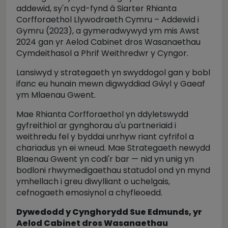
addewid, sy'n cyd-fynd â Siarter Rhianta
Corfforaethol Llywodraeth Cymru – Addewid i
Gymru (2023), a gymeradwywyd ym mis Awst
2024 gan yr Aelod Cabinet dros Wasanaethau
Cymdeithasol a Phrif Weithredwr y Cyngor.
Lansiwyd y strategaeth yn swyddogol gan y bobl
ifanc eu hunain mewn digwyddiad Gŵyl y Gaeaf
ym Mlaenau Gwent.
Mae Rhianta Corfforaethol yn ddyletswydd
gyfreithiol ar gynghorau a'u partneriaid i
weithredu fel y byddai unrhyw riant cyfrifol a
chariadus yn ei wneud. Mae Strategaeth newydd
Blaenau Gwent yn codi'r bar — nid yn unig yn
bodloni rhwymedigaethau statudol ond yn mynd
ymhellach i greu diwylliant o uchelgais,
cefnogaeth emosiynol a chyfleoedd.
Dywedodd y Cynghorydd Sue Edmunds, yr
Aelod Cabinet dros Wasanaethau