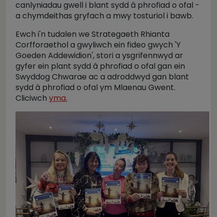
canlyniadau gwell i blant sydd â phrofiad o ofal -
a chymdeithas gryfach a mwy tosturiol i bawb.
Ewch i'n tudalen we Strategaeth Rhianta
Corfforaethol a gwyliwch ein fideo gwych 'Y
Goeden Addewidion', stori a ysgrifennwyd ar
gyfer ein plant sydd â phrofiad o ofal gan ein
Swyddog Chwarae ac a adroddwyd gan blant
sydd â phrofiad o ofal ym Mlaenau Gwent.
Cliciwch
yma.