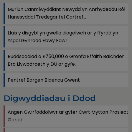
Murlun Canmlwyddiant Newydd yn Anrhydeddu Rôl
Hanesyddol Tredegar fel Cartref...
Llais y disgybl yn gwella diogelwch ar y ffyrdd yn
Ysgol Gynradd Ebwy Fawr
Buddsoddiad o £750,000 o Gronfa Effaith Balchder
Bro Llywodraeth y DU ar gyfe...
Pentref Bargen Blaenau Gwent
Digwyddiadau i Ddod
Angen Gwirfoddolwyr ar gyfer Cwrt Mytton Prosiect
Gardd