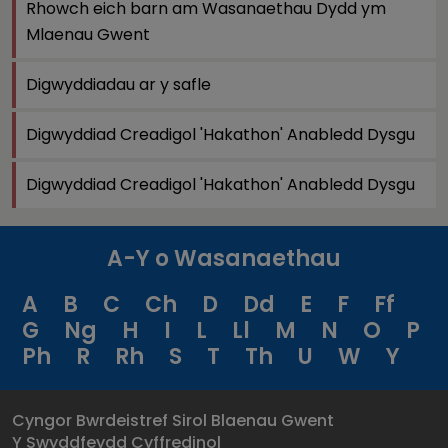
Rhowch eich barn am Wasanaethau Dydd ym
Mlaenau Gwent
Digwyddiadau ar y safle
Digwyddiad Creadigol 'Hakathon' Anabledd Dysgu
Digwyddiad Creadigol 'Hakathon' Anabledd Dysgu
A-Y o Wasanaethau
A
B
C
Ch
D
Dd
E
F
Ff
G
Ng
H
I
L
Ll
M
N
O
P
Ph
R
Rh
S
T
Th
U
W
Y
Cyngor Bwrdeistref Sirol Blaenau Gwent
Y Swyddfeydd Cyffredinol