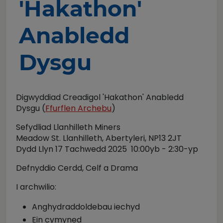
'Hakathon'
Anabledd
Dysgu
Digwyddiad Creadigol 'Hakathon' Anabledd
Dysgu (
Ffurflen Archebu
)
Sefydliad Llanhilleth Miners
Meadow St. Llanhilleth, Abertyleri, NP13 2JT
Dydd Llyn 17 Tachwedd 2025 10:00yb - 2:30-yp
Defnyddio Cerdd, Celf a Drama
I archwilio:
Anghydraddoldebau iechyd
Ein cymyned