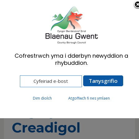
Cymraeg
English
Cofrestrwch yma i dderbyn newyddion a
rhybuddion.
Hafan
Digwyddiadau
Digwyddiad Creadigol 'Hakathon' Anabledd
Dysgu
Dim diolch
Atgoffwch fi nes ymlaen
Digwyddiad
Creadigol