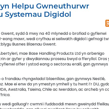
 yn Helpu Gwneuthurwr
au Systemau Digidol
 Gwent, sydd â mwy na 40 mlynedd o brofiad o gyflenwi
d-eang mawr, wedi cryfhau ei seilwaith digidol i gefnogi tw
atblygu Busnes Blaenau Gwent.
n Abertyleri, mae Base Handling Products Ltd yn arbenigo
in ar gyfer y diwydiannau prosesu bwyd a fferyllol. Dros 
flenwi offer i ystod eang o sectorau eraill, gan gynnwys
 o frandiau rhyngwladol blaenllaw, gan gynnwys Nestlé,
nz. Mae ei enw da yn ymestyn ymhell y tu hwnt i’r DU, gyd
 UDA, Awstralia, Tsieina, Chile ac Iwerddon, ac archeb yn c
frica.
wedi galluogi’r cwmni i fuddsoddi mewn gweinydd ffeilia