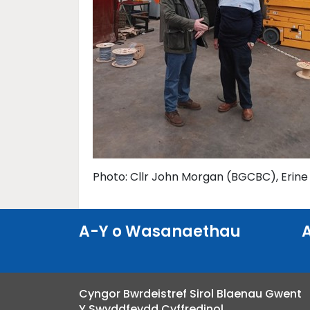
Photo: Cllr John Morgan (BGCBC), Erine 
A-Y o Wasanaethau
Cyngor Bwrdeistref Sirol Blaenau Gwent
Y Swyddfeydd Cyffredinol