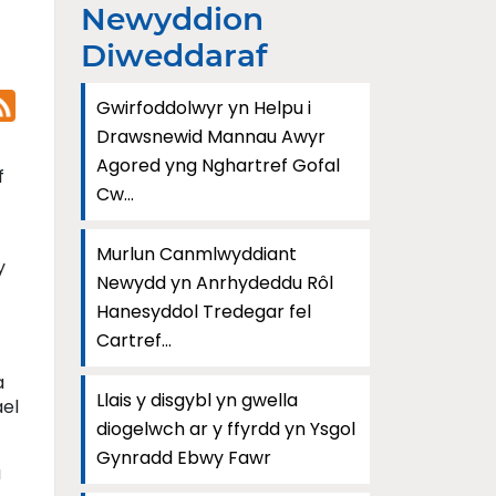
Newyddion
Diweddaraf
Gwirfoddolwyr yn Helpu i
Drawsnewid Mannau Awyr
Agored yng Nghartref Gofal
f
Cw...
Murlun Canmlwyddiant
y
Newydd yn Anrhydeddu Rôl
Hanesyddol Tredegar fel
Cartref...
a
Llais y disgybl yn gwella
ael
diogelwch ar y ffyrdd yn Ysgol
Gynradd Ebwy Fawr
u