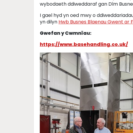
wybodaeth ddiweddaraf gan Dîm Busnes 
I gael hyd yn oed mwy o ddiweddariadau
yn dilyn
Hwb Busnes Blaenau Gwent ar F
Gwefan y Cwmnïau:
https://www.basehandling.co.uk/