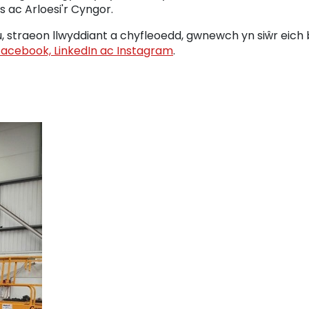
ac Arloesi'r Cyngor.
, straeon llwyddiant a chyfleoedd, gwnewch yn siŵr eich
acebook, LinkedIn ac Instagram
.