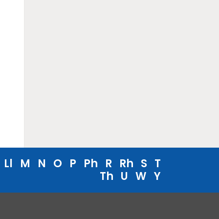
Ll
M
N
O
P
Ph
R
Rh
S
T
Th
U
W
Y