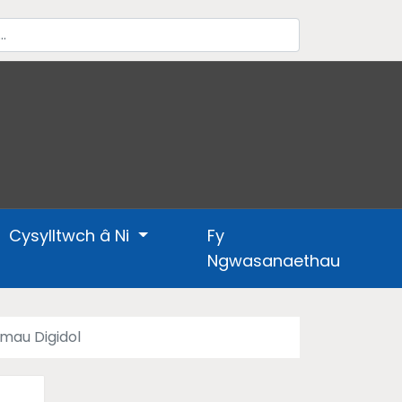
Cysylltwch â Ni
Fy
Ngwasanaethau
mau Digidol