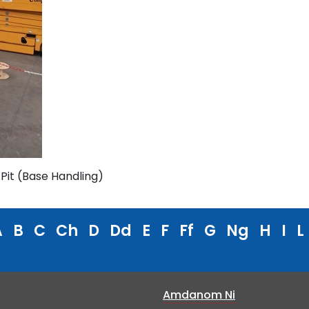
Pit (Base Handling)
A
B
C
Ch
D
Dd
E
F
Ff
G
Ng
H
I
L
Amdanom Ni