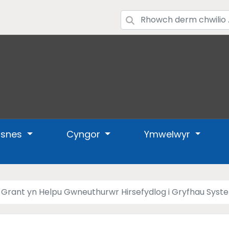
usnes
Cyngor
Ymwelwyr
rant yn Helpu Gwneuthurwr Hirsefydlog i Gryfhau Syste