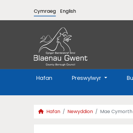
Cymraeg
English
Hafan
Preswylwyr
B
Hafan
Newyddion
Mae Cymorth G