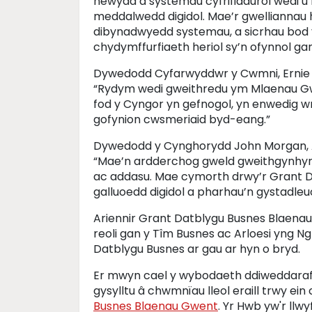
newydd a systemau cyfrifiadurol wedi’u h
meddalwedd digidol. Mae’r gwelliannau 
dibynadwyedd systemau, a sicrhau bod y
chydymffurfiaeth heriol sy’n ofynnol ga
Dywedodd Cyfarwyddwr y Cwmni, Ernie P
“Rydym wedi gweithredu ym Mlaenau G
fod y Cyngor yn gefnogol, yn enwedig wr
gofynion cwsmeriaid byd-eang.”
Dywedodd y Cynghorydd John Morgan, Ae
“Mae’n ardderchog gweld gweithgynhyrch
ac addasu. Mae cymorth drwy’r Grant Da
galluoedd digidol a pharhau’n gystadl
Ariennir Grant Datblygu Busnes Blaenau
reoli gan y Tîm Busnes ac Arloesi yng N
Datblygu Busnes ar gau ar hyn o bryd.
Er mwyn cael y wybodaeth ddiweddaraf a
gysylltu â chwmnïau lleol eraill trwy ei
Busnes Blaenau Gwent
. Yr Hwb yw'r llw