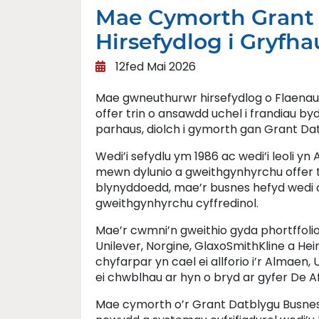
Mae Cymorth Grant
Hirsefydlog i Gryfh
12fed Mai 2026
Mae gwneuthurwr hirsefydlog o Flaenau
offer trin o ansawdd uchel i frandiau by
parhaus, diolch i gymorth gan Grant D
Wedi’i sefydlu ym 1986 ac wedi’i leoli y
mewn dylunio a gweithgynhyrchu offer tr
blynyddoedd, mae’r busnes hefyd wedi cy
gweithgynhyrchu cyffredinol.
Mae’r cwmni’n gweithio gyda phortffolio
Unilever, Norgine, GlaxoSmithKline a Hei
chyfarpar yn cael ei allforio i’r Almaen,
ei chwblhau ar hyn o bryd ar gyfer De Af
Mae cymorth o’r Grant Datblygu Busnes 