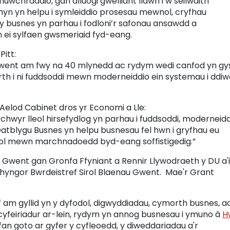
uwchraddio, gan alluogi gwelliant llawn i’w seilwaith
hyn yn helpu i symleiddio prosesau mewnol, cryfhau
 busnes yn parhau i fodloni’r safonau ansawdd a
n ei sylfaen gwsmeriaid fyd-eang.
itt:
went am fwy na 40 mlynedd ac rydym wedi canfod yn gy
th i ni fuddsoddi mewn moderneiddio ein systemau i ddiw
lod Cabinet dros yr Economi a Lle:
wyr lleol hirsefydlog yn parhau i fuddsoddi, moderneidd
tblygu Busnes yn helpu busnesau fel hwn i gryfhau eu
euol mewn marchnadoedd byd-eang soffistigedig.”
 Gwent gan Gronfa Ffyniant a Rennir Llywodraeth y DU a'i
ghyngor Bwrdeistref Sirol Blaenau Gwent. Mae'r Grant
m gyllid yn y dyfodol, digwyddiadau, cymorth busnes, ac
n cyfeiriadur ar-lein, rydym yn annog busnesau i ymuno â
H
yfan goto ar gyfer y cyfleoedd, y diweddariadau a'r