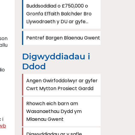
Buddsoddiad o £750,000 o
Gronfa Effaith Balchder Bro
Llywodraeth y DU ar gyfe...
Pentref Bargen Blaenau Gwent
son
allu
Digwyddiadau i
Ddod
io
Angen Gwirfoddolwyr ar gyfer
Cwrt Mytton Prosiect Gardd
Rhowch eich barn am
Wasanaethau Dydd ym
 i
Mlaenau Gwent
wb
Digwyddiadau ar y safle