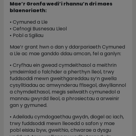
Mae’r Gronfa wedi’i rhannu’n dri maes
blaenoriaeth:
• Cymuned a Lle
• Cefnogi Busnesau Lleol
• Pobl a Sgiliau
Mae’r grant hwn o dan y ddarpariaeth Cymuned
a Lle ac mae ganddo ddau amcan, fel a ganlyn:
• Cryfhau ein gwead cymdeithasol a meithrin
ymdeimlad o falchder a pherthyn lleol, trwy
fuddsoddi mewn gweithgareddau sy’n gwella
cysylltiadau ac amwynderau ffisegol, diwylliannol
a chymdeithasol, megis seilwaith cymunedol a
mannau gwyrdd lleol, a phrosiectau a arweinir
gan y gymuned.
• Adeiladu cymdogaethau gwydn, diogel ac iach,
trwy fuddsoddi mewn lleoedd o safon y mae
pobl eisiau byw, gweithio, chwarae a dysgu