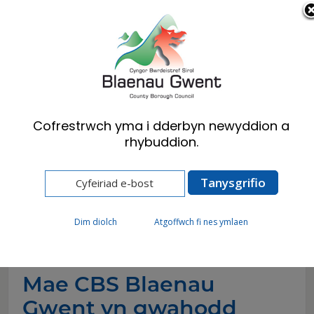
Cymraeg
English
Cofrestrwch yma i dderbyn newyddion a
rhybuddion.
Hafan
Newyddion
Mae CBS Blaenau Gwent yn gwahodd ceisiadau
cyllid gan bartïon yn y trydydd sector i gefnogi’r
cyngor i gyflawni amcanion Cronfa Ffyniant
Gyffredin y DU
Dim diolch
Atgoffwch fi nes ymlaen
Mae CBS Blaenau
Gwent yn gwahodd