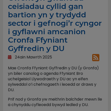
ceisiadau cyllid gan
bartïon yn y trydydd
sector i gefnogi’r cyngor
i gyflawni amcanion
Cronfa Ffyniant
Gyffredin y DU
24ain Mawrth 2025
Mae Cronfa Ffyniant Gyffredin y DU (y Gronfa)
yn biler canolog o agenda Ffyniant Bro
uchelgeisiol Llywodraeth y DU ac yn elfen
sylweddol o’i chefnogaeth i leoedd ar draws y
DU.
Prif nod y Gronfa yw meithrin balchder mewn lle
a chynyddu cyfleoedd bywyd ledled y DU.