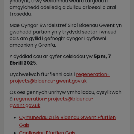
ynddynt, trwy welliannau wedi’u targedu i’r
amgylchedd adeiledig a dulliau arloesol o atal
troseddu.
Mae Cyngor Bwrdeistref Sirol Blaenau Gwent yn
gwahodd partïon yn y trydydd sector i wneud
cais am gyllid i gefnogi’r cyngor i gyflawni
amcanion y Gronfa.
Y dyddiad cau ar gyfer ceisiadau yw
5pm, 7
Ebrill 202
5.
Dychwelwch ffurflenni cais i
regeneration-
projects@blaenau-gwent.gov.uk
Os oes gennych unrhyw ymholiadau, cysylltwch
â
regeneration-projects@blaenau-
gwent.gov.uk
Cymunedau a Lle Blaenau Gwent Ffurflen
Gais
Canllawiau Ffurflen Gais