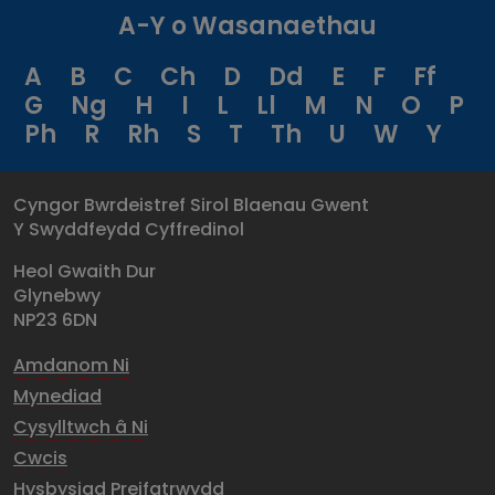
A-Y o Wasanaethau
A
B
C
Ch
D
Dd
E
F
Ff
G
Ng
H
I
L
Ll
M
N
O
P
Ph
R
Rh
S
T
Th
U
W
Y
Cyngor Bwrdeistref Sirol Blaenau Gwent
Y Swyddfeydd Cyffredinol
Heol Gwaith Dur
Glynebwy
NP23 6DN
Amdanom Ni
Mynediad
Cysylltwch â Ni
Cwcis
Hysbysiad Preifatrwydd