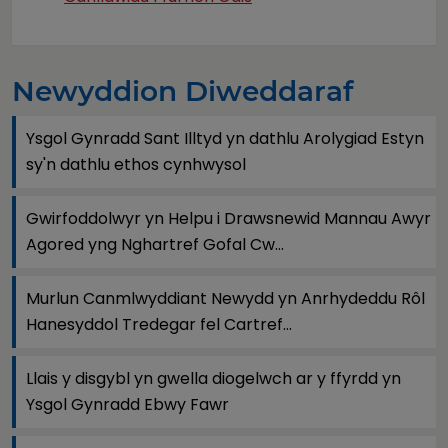
Newyddion Diweddaraf
Ysgol Gynradd Sant Illtyd yn dathlu Arolygiad Estyn
sy'n dathlu ethos cynhwysol
Gwirfoddolwyr yn Helpu i Drawsnewid Mannau Awyr
Agored yng Nghartref Gofal Cw...
Murlun Canmlwyddiant Newydd yn Anrhydeddu Rôl
Hanesyddol Tredegar fel Cartref...
Llais y disgybl yn gwella diogelwch ar y ffyrdd yn
Ysgol Gynradd Ebwy Fawr