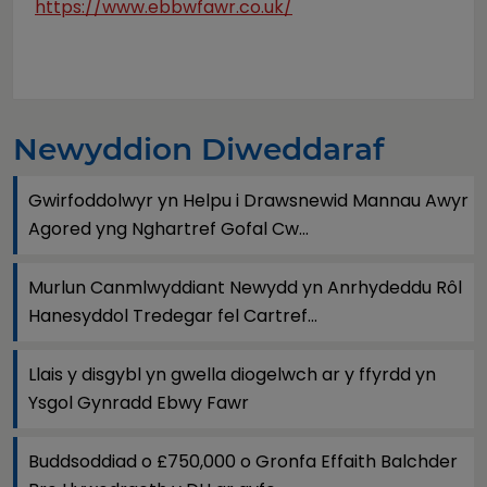
https://www.ebbwfawr.co.uk/
Newyddion Diweddaraf
Gwirfoddolwyr yn Helpu i Drawsnewid Mannau Awyr
Agored yng Nghartref Gofal Cw...
Murlun Canmlwyddiant Newydd yn Anrhydeddu Rôl
Hanesyddol Tredegar fel Cartref...
Llais y disgybl yn gwella diogelwch ar y ffyrdd yn
Ysgol Gynradd Ebwy Fawr
Buddsoddiad o £750,000 o Gronfa Effaith Balchder