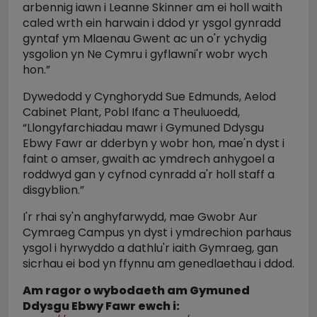
arbennig iawn i Leanne Skinner am ei holl waith
caled wrth ein harwain i ddod yr ysgol gynradd
gyntaf ym Mlaenau Gwent ac un o'r ychydig
ysgolion yn Ne Cymru i gyflawni'r wobr wych
hon.”
Dywedodd y Cynghorydd Sue Edmunds, Aelod
Cabinet Plant, Pobl Ifanc a Theuluoedd,
“Llongyfarchiadau mawr i Gymuned Ddysgu
Ebwy Fawr ar dderbyn y wobr hon, mae'n dyst i
faint o amser, gwaith ac ymdrech anhygoel a
roddwyd gan y cyfnod cynradd a'r holl staff a
disgyblion.”
I'r rhai sy'n anghyfarwydd, mae Gwobr Aur
Cymraeg Campus yn dyst i ymdrechion parhaus
ysgol i hyrwyddo a dathlu'r iaith Gymraeg, gan
sicrhau ei bod yn ffynnu am genedlaethau i ddod.
Am ragor o wybodaeth am Gymuned
Ddysgu Ebwy Fawr ewch i: