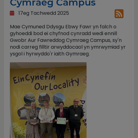
Cymraeg Campus
17eg Tachwedd 2025
Mae Cymuned Ddysgu Ebwy Fawr yn falch o
gyhoeddi bod ei chyfnod cynradd wedi ennill
Gwobr Aur Fawreddog Cymraeg Campus, sy'n
nodi carreg filltir arwyddocaol yn ymrwymiad yr
ysgol i hyrwyddo'r iaith Gymraeg.