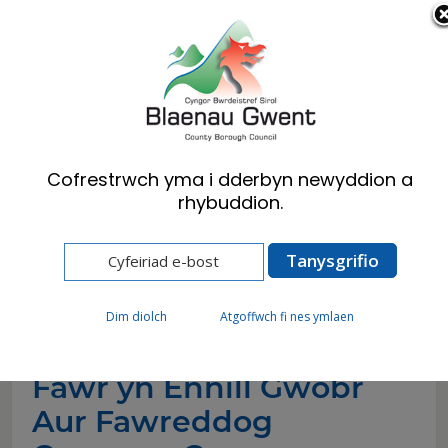
Cymraeg
English
Cofrestrwch yma i dderbyn newyddion a
rhybuddion.
Hafan
Newyddion
Cymuned Ddysgu Ebwy Fawr yn Ennill Gwobr
Aur Fawreddog Cymraeg Campus (1)
Dim diolch
Atgoffwch fi nes ymlaen
Cymuned Ddysgu Ebwy
Fawr yn Ennill Gwobr
Aur Fawreddog