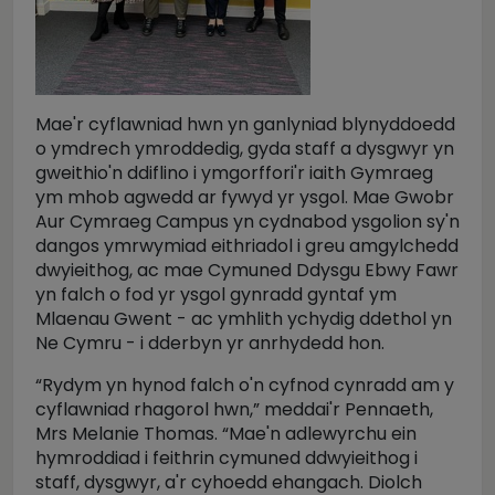
Mae'r cyflawniad hwn yn ganlyniad blynyddoedd
o ymdrech ymroddedig, gyda staff a dysgwyr yn
gweithio'n ddiflino i ymgorffori'r iaith Gymraeg
ym mhob agwedd ar fywyd yr ysgol. Mae Gwobr
Aur Cymraeg Campus yn cydnabod ysgolion sy'n
dangos ymrwymiad eithriadol i greu amgylchedd
dwyieithog, ac mae Cymuned Ddysgu Ebwy Fawr
yn falch o fod yr ysgol gynradd gyntaf ym
Mlaenau Gwent - ac ymhlith ychydig ddethol yn
Ne Cymru - i dderbyn yr anrhydedd hon.
“Rydym yn hynod falch o'n cyfnod cynradd am y
cyflawniad rhagorol hwn,” meddai'r Pennaeth,
Mrs Melanie Thomas. “Mae'n adlewyrchu ein
hymroddiad i feithrin cymuned ddwyieithog i
staff, dysgwyr, a'r cyhoedd ehangach. Diolch