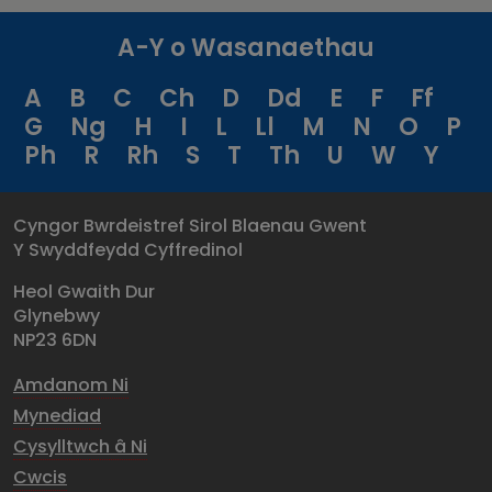
A-Y o Wasanaethau
A
B
C
Ch
D
Dd
E
F
Ff
G
Ng
H
I
L
Ll
M
N
O
P
Ph
R
Rh
S
T
Th
U
W
Y
Cyngor Bwrdeistref Sirol Blaenau Gwent
Y Swyddfeydd Cyffredinol
Heol Gwaith Dur
Glynebwy
NP23 6DN
Amdanom Ni
Mynediad
Cysylltwch â Ni
Cwcis