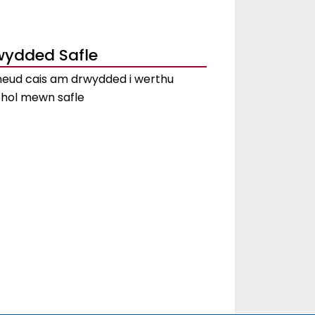
wydded Safle
eud cais am drwydded i werthu
ohol mewn safle