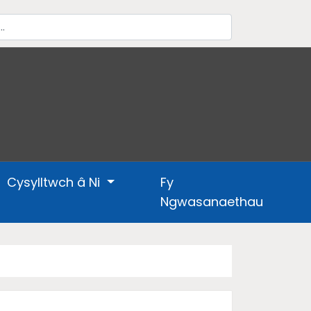
Cysylltwch â Ni
Fy
Ngwasanaethau