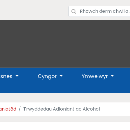
usnes
Cyngor
Ymwelwyr
aniatâd
Trwyddedau Adloniant ac Alcohol