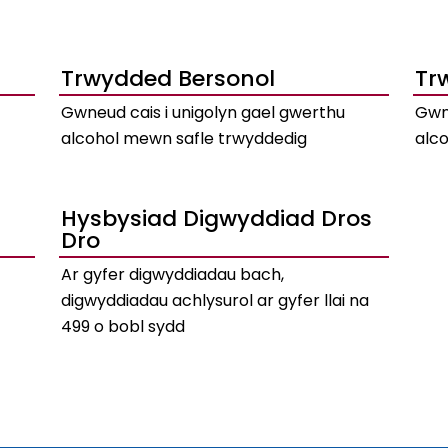
Trwydded Bersonol
Tr
Gwneud cais i unigolyn gael gwerthu
Gwn
alcohol mewn safle trwyddedig
alc
Hysbysiad Digwyddiad Dros
Dro
Ar gyfer digwyddiadau bach,
digwyddiadau achlysurol ar gyfer llai na
499 o bobl sydd