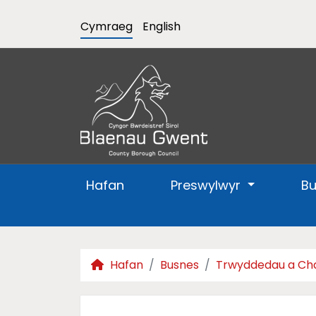
Cymraeg
English
Hafan
Preswylwyr
B
Hafan
Busnes
Trwyddedau a Ch