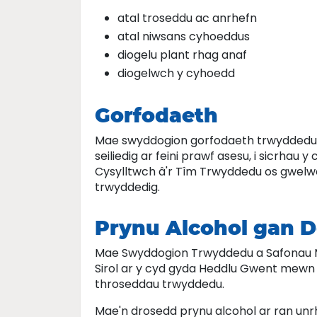
atal troseddu ac anrhefn
atal niwsans cyhoeddus
diogelu plant rhag anaf
diogelwch y cyhoedd
Gorfodaeth
Mae swyddogion gorfodaeth trwyddedu y
seiliedig ar feini prawf asesu, i sicrhau
Cysylltwch â'r Tîm Trwyddedu os gwel
trwyddedig.
Prynu Alcohol gan 
Mae Swyddogion Trwyddedu a Safonau Ma
Sirol ar y cyd gyda Heddlu Gwent mewn
throseddau trwyddedu.
Mae'n drosedd prynu alcohol ar ran unr