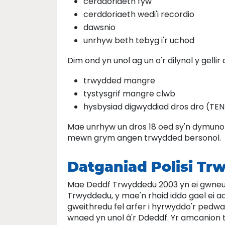
cerddoriaeth fyw
cerddoriaeth wedi'i recordio
dawsnio
unrhyw beth tebyg i'r uchod
Dim ond yn unol ag un o'r dilynol y gelli
trwydded mangre
tystysgrif mangre clwb
hysbysiad digwyddiad dros dro (TEN
Mae unrhyw un dros 18 oed sy'n dymun
mewn grym angen trwydded bersonol.
Datganiad Polisi T
Mae Deddf Trwyddedu 2003 yn ei gwneud 
Trwyddedu, y mae'n rhaid iddo gael ei ad
gweithredu fel arfer i hyrwyddo'r ped
wnaed yn unol â'r Ddeddf. Yr amcanion