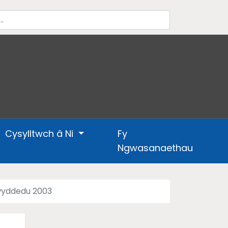
Cysylltwch â Ni
Fy
Ngwasanaethau
wyddedu 2003