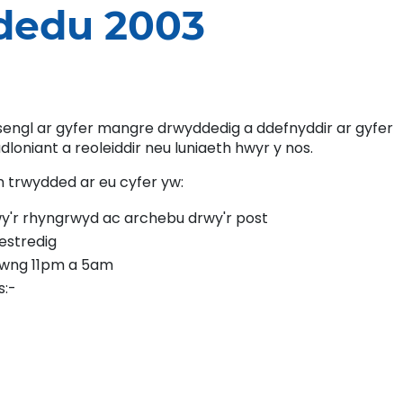
dedu 2003
ngl ar gyfer mangre drwyddedig a ddefnyddir ar gyfer
loniant a reoleiddir neu luniaeth hwyr y nos.
 trwydded ar eu cyfer yw:
'r rhyngrwyd ac archebu drwy'r post
restredig
hwng 11pm a 5am
s:-