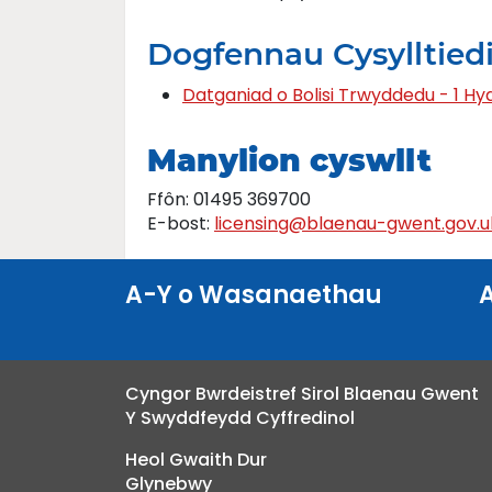
Dogfennau Cysylltied
Datganiad o Bolisi Trwyddedu - 1 Hy
Manylion cyswllt
Ffôn: 01495 369700
E-bost:
licensing@blaenau-gwent.gov.u
A-Y o Wasanaethau
Cyngor Bwrdeistref Sirol Blaenau Gwent
Y Swyddfeydd Cyffredinol
Heol Gwaith Dur
Glynebwy