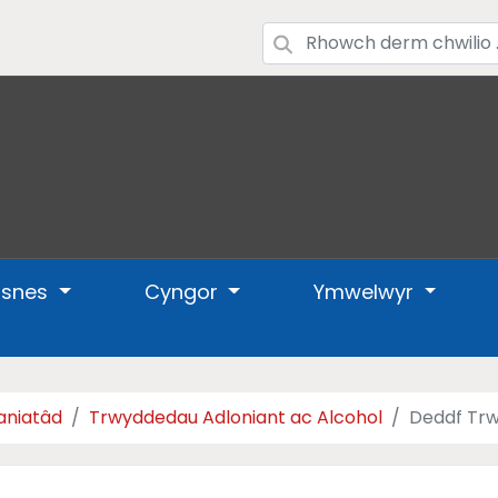
usnes
Cyngor
Ymwelwyr
aniatâd
Trwyddedau Adloniant ac Alcohol
Deddf Tr