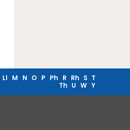
Ll
M
N
O
P
Ph
R
Rh
S
T
Th
U
W
Y