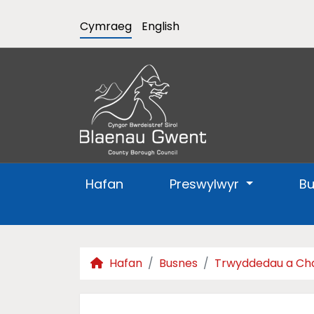
Cymraeg
English
Hafan
Preswylwyr
B
Hafan
Busnes
Trwyddedau a Ch