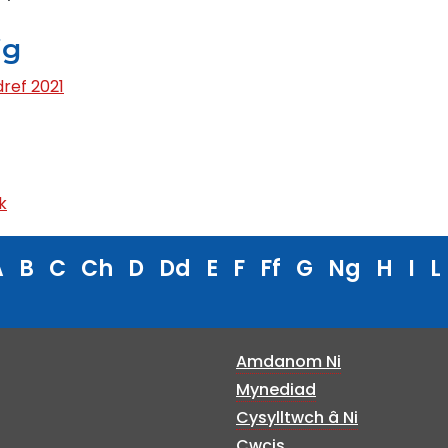
ig
dref 2021
k
A
B
C
Ch
D
Dd
E
F
Ff
G
Ng
H
I
L
Amdanom Ni
Mynediad
Cysylltwch â Ni
Cwcis