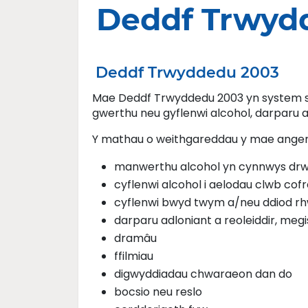
Deddf Trwyd
Deddf Trwyddedu 2003
Mae Deddf Trwyddedu 2003 yn system se
gwerthu neu gyflenwi alcohol, darparu ad
Y mathau o weithgareddau y mae angen
manwerthu alcohol yn cynnwys drwy
cyflenwi alcohol i aelodau clwb cof
cyflenwi bwyd twym a/neu ddiod r
darparu adloniant a reoleiddir, megi
dramâu
ffilmiau
digwyddiadau chwaraeon dan do
bocsio neu reslo