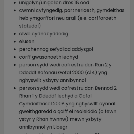
unigolyn/unigolion dros 18 oed
cwmni cyfyngedig, partneriaeth, gymdeithas
heb ymgorffori neu arall (e.e. corfforaeth
statudol)
clwb cydnabyddedig
elusen
perchennog sefydliad addysgol
corff gwasanaeth iechyd
person sydd wedi cofrestru dan Ran 2 y
Ddeddf Safonau Gofal 2000 (c14) yng
nghyswllt ysbyty annibynnol
person sydd wedi cofrestru dan Bennod 2
Rhan 1 y Ddeddf Iechyd a Gofal
Cymdeithasol 2008 yng nghyswllt cynnal
gweithgaredd a gaiff ei reoleiddio (o fewn
ystyr y Rhan hwnnw) mewn ysbyty
annibynnol yn Lloegr