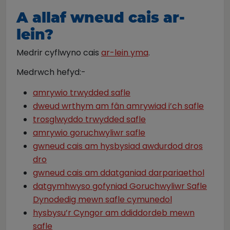
A allaf wneud cais ar-
lein?
Medrir cyflwyno cais
ar-lein yma
.
Medrwch hefyd:-
amrywio trwydded safle
dweud wrthym am fân amrywiad i’ch safle
trosglwyddo trwydded safle
amrywio goruchwyliwr safle
gwneud cais am hysbysiad awdurdod dros
dro
gwneud cais am ddatganiad darpariaethol
datgymhwyso gofyniad Goruchwyliwr Safle
Dynodedig mewn safle cymunedol
hysbysu’r Cyngor am ddiddordeb mewn
safle