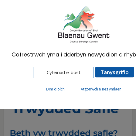
Cymraeg
English
Cofrestrwch yma i dderbyn newyddion a rhyb
Hafan
Busnes
Trwyddedau a Chaniatâd
Trwyddedau Adloniant ac Alcohol
Trwydded Safle
Dim diolch
Atgoffwch fi nes ymlaen
Trwydded Safle
Beth yw trwydded safle?