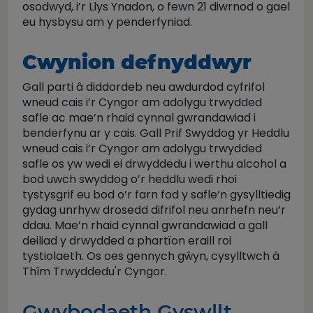
osodwyd, i’r Llys Ynadon, o fewn 21 diwrnod o gael
eu hysbysu am y penderfyniad.
Cwynion defnyddwyr
Gall parti â diddordeb neu awdurdod cyfrifol
wneud cais i’r Cyngor am adolygu trwydded
safle ac mae’n rhaid cynnal gwrandawiad i
benderfynu ar y cais. Gall Prif Swyddog yr Heddlu
wneud cais i’r Cyngor am adolygu trwydded
safle os yw wedi ei drwyddedu i werthu alcohol a
bod uwch swyddog o’r heddlu wedi rhoi
tystysgrif eu bod o’r farn fod y safle’n gysylltiedig
gydag unrhyw drosedd difrifol neu anrhefn neu’r
ddau. Mae’n rhaid cynnal gwrandawiad a gall
deiliad y drwydded a phartïon eraill roi
tystiolaeth. Os oes gennych gŵyn, cysylltwch â
Thîm Trwyddedu'r Cyngor.
Gwybodaeth Gyswllt