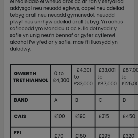
ei reoleiddio ei wneud dros ac ar ran y sefydliad
addysgol neu neuadd eglwys, capel neu adeilad
tebyg arall neu neuadd gymunedol, neuadd
plwyf neu unrhyw adeilad arall tebyg. Yn achos
safleoedd ym Mandiau D ac E, lle defnyddir y
safle yn unig neu’n bennaf ar gyfer cyflenwi
alcohol i’w yfed ar y safle, mae ffi lluosydd yn
daladwy.
£4,301
£33,001
£87,00
GWERTH
0 to
to
to
to
TRETHIANNOL
£4,300
£33,000
£87,000
£125,0
BAND
A
B
C
D
CAIS
£100
£190
£315
£450
FFI
£70
£180
£295
£320