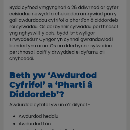
Bydd cyfnod ymgynghori o 28 ddiwrnod ar gyfer
ceisiadau newydd a cheisiadau amrywiad pan y
gall awdurdodau cyfrifol a phartïon â diddordeb
roi sylwadau. Os derbynnir sylwadau perthnasol
yng nghyswllt y cais, bydd Is-bwyllgor
Trwyddedu’r Cyngor yn cynnal gwrandawiad i
benderfynu arno. Os na dderbynnir sylwadau
perthnasol, caiff y drwydded ei dyfarnu a’i
chyhoeddi.
Beth yw ‘Awdurdod
Cyfrifol’ a ‘Pharti â
Diddordeb’?
Awdurdod cyfrifol yw un o’r dilynol:-
Awdurdod heddlu
Awdurdod tân