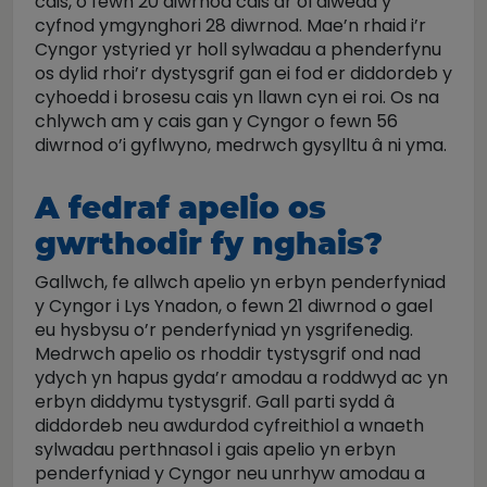
cais, o fewn 20 diwrnod cais ar ôl diwedd y
cyfnod ymgynghori 28 diwrnod. Mae’n rhaid i’r
Cyngor ystyried yr holl sylwadau a phenderfynu
os dylid rhoi’r dystysgrif gan ei fod er diddordeb y
cyhoedd i brosesu cais yn llawn cyn ei roi. Os na
chlywch am y cais gan y Cyngor o fewn 56
diwrnod o’i gyflwyno, medrwch gysylltu â ni yma.
A fedraf apelio os
gwrthodir fy nghais?
Gallwch, fe allwch apelio yn erbyn penderfyniad
y Cyngor i Lys Ynadon, o fewn 21 diwrnod o gael
eu hysbysu o’r penderfyniad yn ysgrifenedig.
Medrwch apelio os rhoddir tystysgrif ond nad
ydych yn hapus gyda’r amodau a roddwyd ac yn
erbyn diddymu tystysgrif. Gall parti sydd â
diddordeb neu awdurdod cyfreithiol a wnaeth
sylwadau perthnasol i gais apelio yn erbyn
penderfyniad y Cyngor neu unrhyw amodau a