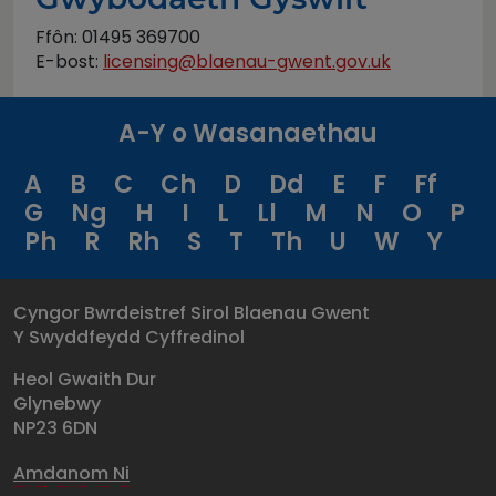
Ffôn: 01495 369700
E-bost:
licensing@blaenau-gwent.gov.uk
A-Y o Wasanaethau
A
B
C
Ch
D
Dd
E
F
Ff
G
Ng
H
I
L
Ll
M
N
O
P
Ph
R
Rh
S
T
Th
U
W
Y
Cyngor Bwrdeistref Sirol Blaenau Gwent
Y Swyddfeydd Cyffredinol
Heol Gwaith Dur
Glynebwy
NP23 6DN
Amdanom Ni