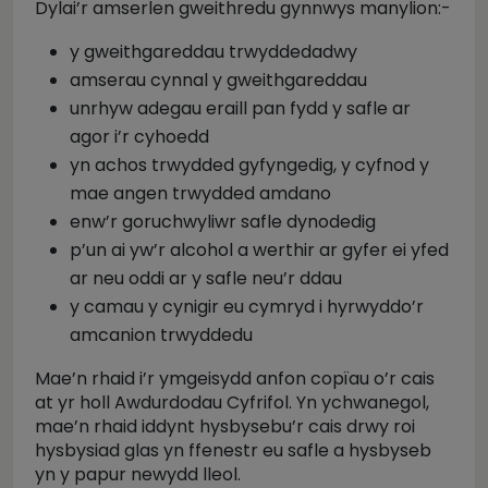
Dylai’r amserlen gweithredu gynnwys manylion:-
y gweithgareddau trwyddedadwy
amserau cynnal y gweithgareddau
unrhyw adegau eraill pan fydd y safle ar
agor i’r cyhoedd
yn achos trwydded gyfyngedig, y cyfnod y
mae angen trwydded amdano
enw’r goruchwyliwr safle dynodedig
p’un ai yw’r alcohol a werthir ar gyfer ei yfed
ar neu oddi ar y safle neu’r ddau
y camau y cynigir eu cymryd i hyrwyddo’r
amcanion trwyddedu
Mae’n rhaid i’r ymgeisydd anfon copïau o’r cais
at yr holl Awdurdodau Cyfrifol. Yn ychwanegol,
mae’n rhaid iddynt hysbysebu’r cais drwy roi
hysbysiad glas yn ffenestr eu safle a hysbyseb
yn y papur newydd lleol.