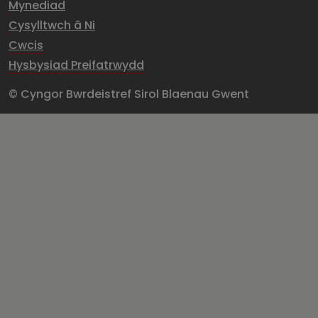
Mynediad
Cysylltwch â Ni
Cwcis
Hysbysiad Preifatrwydd
© Cyngor Bwrdeistref Sirol Blaenau Gwent