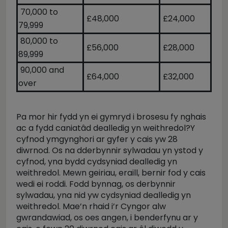
70,000 to
£48,000
£24,000
79,999
80,000 to
£56,000
£28,000
89,999
90,000 and
£64,000
£32,000
over
Pa mor hir fydd yn ei gymryd i brosesu fy nghais
ac a fydd caniatâd dealledig yn weithredol?Y
cyfnod ymgynghori ar gyfer y cais yw 28
diwrnod. Os na dderbynnir sylwadau yn ystod y
cyfnod, yna bydd cydsyniad dealledig yn
weithredol. Mewn geiriau, eraill, bernir fod y cais
wedi ei roddi. Fodd bynnag, os derbynnir
sylwadau, yna nid yw cydsyniad dealledig yn
weithredol. Mae’n rhaid i’r Cyngor alw
gwrandawiad, os oes angen, i benderfynu ar y