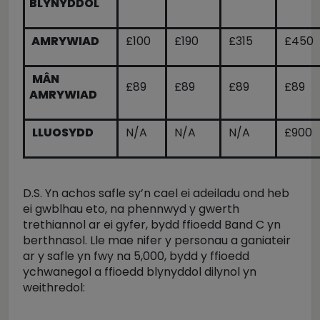
BLYNYDDOL
AMRYWIAD
£100
£190
£315
£450
MÂN
£89
£89
£89
£89
AMRYWIAD
LLUOSYDD
N/A
N/A
N/A
£900
D.S. Yn achos safle sy’n cael ei adeiladu ond heb
ei gwblhau eto, na phennwyd y gwerth
trethiannol ar ei gyfer, bydd ffioedd Band C yn
berthnasol. Lle mae nifer y personau a ganiateir
ar y safle yn fwy na 5,000, bydd y ffioedd
ychwanegol a ffioedd blynyddol dilynol yn
weithredol: