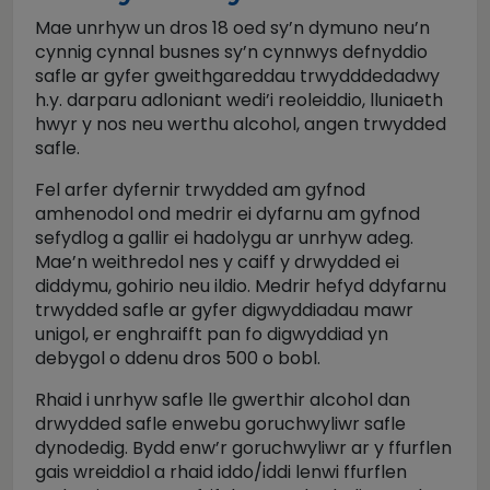
Mae unrhyw un dros 18 oed sy’n dymuno neu’n
cynnig cynnal busnes sy’n cynnwys defnyddio
safle ar gyfer gweithgareddau trwydddedadwy
h.y. darparu adloniant wedi’i reoleiddio, lluniaeth
hwyr y nos neu werthu alcohol, angen trwydded
safle.
Fel arfer dyfernir trwydded am gyfnod
amhenodol ond medrir ei dyfarnu am gyfnod
sefydlog a gallir ei hadolygu ar unrhyw adeg.
Mae’n weithredol nes y caiff y drwydded ei
diddymu, gohirio neu ildio. Medrir hefyd ddyfarnu
trwydded safle ar gyfer digwyddiadau mawr
unigol, er enghraifft pan fo digwyddiad yn
debygol o ddenu dros 500 o bobl.
Rhaid i unrhyw safle lle gwerthir alcohol dan
drwydded safle enwebu goruchwyliwr safle
dynodedig. Bydd enw’r goruchwyliwr ar y ffurflen
gais wreiddiol a rhaid iddo/iddi lenwi ffurflen