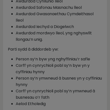
Awdurdod Cynllunio lleol
Awdurdod Safonau Masnachu lleol
Awdurdod Gwasanaethau Cymdeithasol
lleol
Awdurdod Iechyd a Diogelwch
Awdurdod mordwyo lleol, yng nghyswllt
llongau’n unig.
Parti sydd â diddordeb yw:
Person sy’n byw yng nghyffiniau’r safle
Corff yn cynrychioli pobl sy’n byw yn y
cyffiniau hynny
Person sy’n ymwneud â busnes yn y cyffiniau
hynny
Corff yn cynrychioli pobl sy’n ymwneud â
busnesau o’r fath
Aelod Etholedig