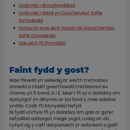
cydsynio i drosglwyddiad
cydsynio i ddod yn Oruchwyliwr Safle
Dynodedig
tynnu’ch enw eich hunan fel Goruchwyliwr
Safle Dynodedig
talu eich ffi flynyddol
Faint fydd y gost?
Mae ffioedd yn seiliedig ar werth trethadwy
annedd a chaiff gwerthoedd trethiannol eu
rhannu yn 5 band, A i E. Mae’r ffi sy’n daladwy am
dystysgrif yn dibynnu ar ba fand y mae adeilad
ynddo. Codir ffi blynyddol hefyd.
Ni fydd unrhyw ffi yn daladwy am gais ar gyfer
sefydliad addysgol, megis ysgol, coleg ac ati,
cyhyd ag y caiff darpariaeth yr adloniant a gaiff