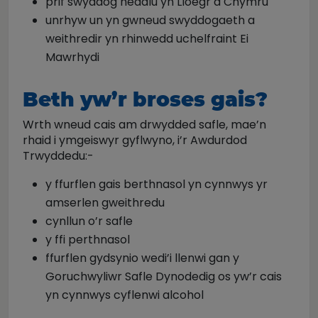
prif swyddog heddlu yn Lloegr a Chymru
unrhyw un yn gwneud swyddogaeth a
weithredir yn rhinwedd uchelfraint Ei
Mawrhydi
Beth yw’r broses gais?
Wrth wneud cais am drwydded safle, mae’n
rhaid i ymgeiswyr gyflwyno, i’r Awdurdod
Trwyddedu:-
y ffurflen gais berthnasol yn cynnwys yr
amserlen gweithredu
cynllun o’r safle
y ffi perthnasol
ffurflen gydsynio wedi’i llenwi gan y
Goruchwyliwr Safle Dynodedig os yw’r cais
yn cynnwys cyflenwi alcohol