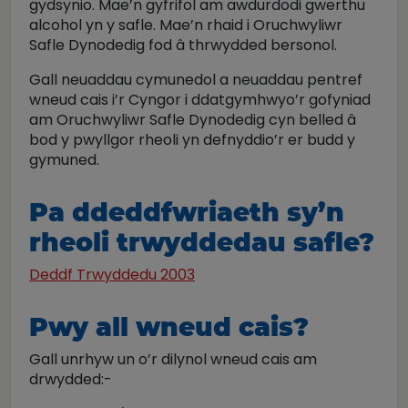
gydsynio. Mae’n gyfrifol am awdurdodi gwerthu
alcohol yn y safle. Mae’n rhaid i Oruchwyliwr
Safle Dynodedig fod â thrwydded bersonol.
Gall neuaddau cymunedol a neuaddau pentref
wneud cais i’r Cyngor i ddatgymhwyo’r gofyniad
am Oruchwyliwr Safle Dynodedig cyn belled â
bod y pwyllgor rheoli yn defnyddio’r er budd y
gymuned.
Pa ddeddfwriaeth sy’n
rheoli trwyddedau safle?
Deddf Trwyddedu 2003
Pwy all wneud cais?
Gall unrhyw un o’r dilynol wneud cais am
drwydded:-