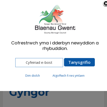
Cymraeg
English
Cofrestrwch yma i dderbyn newyddion a
rhybuddion.
Hafan
Preswylwyr
Treth Cyngor
Talu eich Treth Gyngor
Talu eich Treth
Dim diolch
Atgoffwch fi nes ymlaen
Gyngor