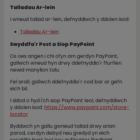
Taliadau Ar-lein
I wneud taliad ar-lein, defnyddiwch y ddolen isod:
Taliadau Ar-lein
Swyddfa'r Post a Siop PayPoint
Os oes angen i chi ofyn am gerdyn PayPoint,
gallwch wneud hyn drwy ddefnyddio'r ffurflen
newid manylion talu.
Fel arall, gallwch ddefnyddio'r cod bar ar gefn
eich bil.
I ddod o hyd i'ch siop PayPoint leol, defnyddiwch
y ddolen isod:
https://www.paypoint.com/store-
locator
Byddwch yn gallu gwneud taliad drwy arian
parod, cerdyn debyd neu gredyd yn eich
swyddfa bost leol neu gyfleuster PayPoint.