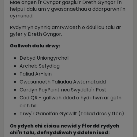
Mae angen i'r Cyngor gasglu’r Dreth Gyngor i'n
helpu i dalu am y gwasanaethau a ddarparwn i'n
cymuned.
Rydym yn cynnig amrywiaeth o ddulliau talu ar
gyfer y Dreth Gyngor.
Gallwch dalu drwy:
Debyd Uniongyrchol
Archeb Sefydlog
Taliad Ar-lein
Gwasanaeth Taliadau Awtomataidd
Cerdyn PayPoint neu Swyddfa'r Post
Cod QR - gallwch ddod o hyd i hwn ar gefn
eich bil
Trwy'r Ganolfan Gyswllt (Taliad dros y ffôn)
Os ydych chi eisiau newid y ffordd rydych
chi'n talu, defnyddiwch y ddolen isod: