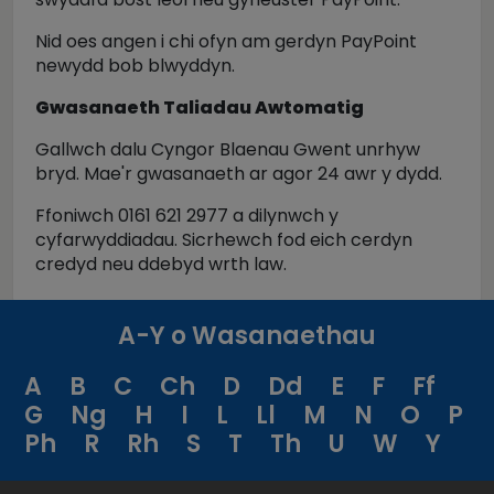
Nid oes angen i chi ofyn am gerdyn PayPoint
newydd bob blwyddyn.
Gwasanaeth Taliadau Awtomatig
Gallwch dalu Cyngor Blaenau Gwent unrhyw
bryd. Mae'r gwasanaeth ar agor 24 awr y dydd.
Ffoniwch 0161 621 2977 a dilynwch y
cyfarwyddiadau. Sicrhewch fod eich cerdyn
credyd neu ddebyd wrth law.
A-Y o Wasanaethau
A
B
C
Ch
D
Dd
E
F
Ff
G
Ng
H
I
L
Ll
M
N
O
P
Ph
R
Rh
S
T
Th
U
W
Y