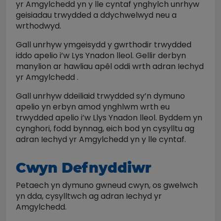
yr Amgylchedd yn y lle cyntaf ynghylch unrhyw
geisiadau trwydded a ddychwelwyd neu a
wrthodwyd.
Gall unrhyw ymgeisydd y gwrthodir trwydded
iddo apelio i’w Lys Ynadon lleol. Gellir derbyn
manylion ar hawliau apêl oddi wrth adran Iechyd
yr Amgylchedd .
Gall unrhyw ddeiliaid trwydded sy’n dymuno
apelio yn erbyn amod ynghlwm wrth eu
trwydded apelio i’w Llys Ynadon lleol. Byddem yn
cynghori, fodd bynnag, eich bod yn cysylltu ag
adran Iechyd yr Amgylchedd yn y lle cyntaf.
Cwyn Defnyddiwr
Petaech yn dymuno gwneud cwyn, os gwelwch
yn dda, cysylltwch ag adran Iechyd yr
Amgylchedd.