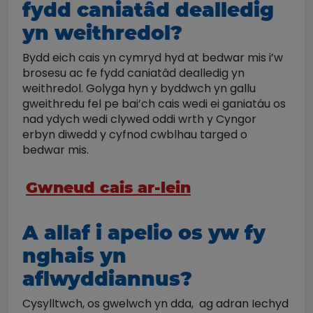
fydd caniatâd dealledig
yn weithredol?
Bydd eich cais yn cymryd hyd at bedwar mis i’w
brosesu ac fe fydd caniatâd dealledig yn
weithredol. Golyga hyn y byddwch yn gallu
gweithredu fel pe bai’ch cais wedi ei ganiatáu os
nad ydych wedi clywed oddi wrth y Cyngor
erbyn diwedd y cyfnod cwblhau targed o
bedwar mis.
Gwneud cais ar-lein
A allaf i apelio os yw fy
nghais yn
aflwyddiannus?
Cysylltwch, os gwelwch yn dda, ag adran Iechyd