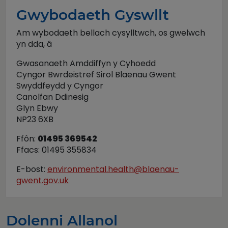
Gwybodaeth Gyswllt
Am wybodaeth bellach cysylltwch, os gwelwch
yn dda, â
Gwasanaeth Amddiffyn y Cyhoedd
Cyngor Bwrdeistref Sirol Blaenau Gwent
Swyddfeydd y Cyngor
Canolfan Ddinesig
Glyn Ebwy
NP23 6XB
Ffôn:
01495 369542
Ffacs: 01495 355834
E-bost:
environmental.health@blaenau-
gwent.gov.uk
Dolenni Allanol