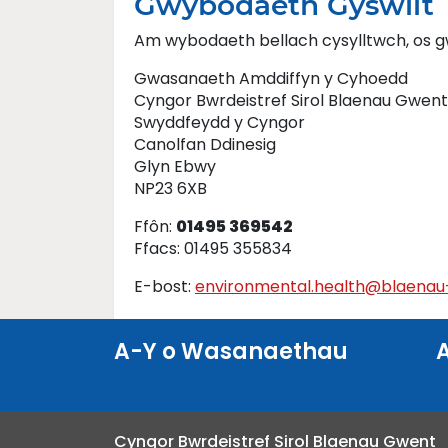
Gwybodaeth Gyswllt
Am wybodaeth bellach cysylltwch, os g
Gwasanaeth Amddiffyn y Cyhoedd
Cyngor Bwrdeistref Sirol Blaenau Gwent
Swyddfeydd y Cyngor
Canolfan Ddinesig
Glyn Ebwy
NP23 6XB
Ffôn:
01495 369542
Ffacs: 01495 355834
E-bost:
environmental.health@blaenau
A-Y o Wasanaethau
Cyngor Bwrdeistref Sirol Blaenau Gwent