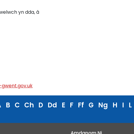
welwch yn dda, â
-gwent.gov.uk
A
B
C
Ch
D
Dd
E
F
Ff
G
Ng
H
I
L
Amdanom Ni