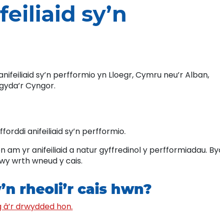
eiliaid sy’n
ifeiliaid sy’n perfformio yn Lloegr, Cymru neu’r Alban,
 gyda’r Cyngor.
rddi anifeiliaid sy’n perfformio.
 am yr anifeiliaid a natur gyffredinol y perfformiadau. B
dwy wrth wneud y cais.
n rheoli’r cais hwn?
g â’r drwydded hon.