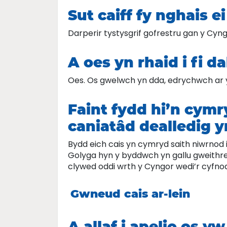
Sut caiff fy nghais e
Darperir tystysgrif gofrestru gan y Cyn
A oes yn rhaid i fi d
Oes. Os gwelwch yn dda, edrychwch ar
Faint fydd hi’n cymr
caniatâd dealledig 
Bydd eich cais yn cymryd saith niwrnod i
Golyga hyn y byddwch yn gallu gweithred
clywed oddi wrth y Cyngor wedi’r cyfno
Gwneud cais ar-lein
A allaf i apelio os 