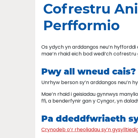
Cofrestru Anif
Perfformio
Os ydych yn arddangos neu’n hyfforddi an
mae’n rhaid eich bod wedi’ch cofrestru
Pwy all wneud cais?
Unrhyw berson sy’n arddangos neu’n hyffo
Mae’n rhaid i geisiadau gynnwys manylion
ffi, a benderfynir gan y Cyngor, yn dala
Pa ddeddfwriaeth sy’
Crynodeb o’r rheoliadau sy’n gysylltiedi