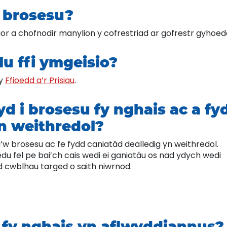
i brosesu?
gor a chofnodir manylion y cofrestriad ar gofrestr gyhoed
alu ffi ymgeisio?
 y
Ffioedd a’r Prisiau
.
yd i brosesu fy nghais ac a fy
yn weithredol?
’w brosesu ac fe fydd caniatâd dealledig yn weithredol.
u fel pe bai’ch cais wedi ei ganiatáu os nad ydych wedi
d cwblhau targed o saith niwrnod.
yw fy nghais yn aflwyddiannus?