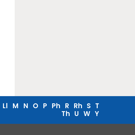
Ll
M
N
O
P
Ph
R
Rh
S
T
Th
U
W
Y