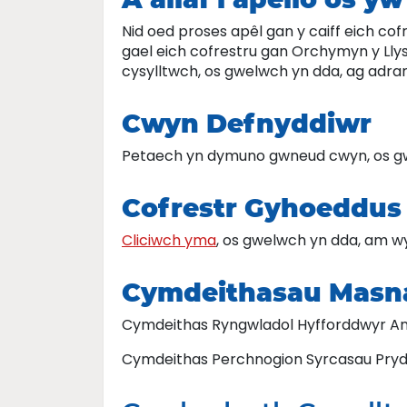
Nid oed proses apêl gan y caiff eich cof
gael eich cofrestru gan Orchymyn y Ll
cysylltwch, os gwelwch yn dda, ag adra
Cwyn Defnyddiwr
Petaech yn dymuno gwneud cwyn, os gw
Cofrestr Gyhoeddus
Cliciwch yma
, os gwelwch yn dda, am w
Cymdeithasau Masn
Cymdeithas Ryngwladol Hyfforddwyr Anif
Cymdeithas Perchnogion Syrcasau Pryd