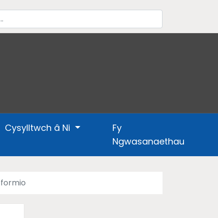
Cysylltwch â Ni
Fy
Ngwasanaethau
rfformio