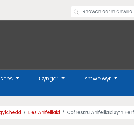
usnes
Cyngor
Ymwelwyr
gylchedd
Lles Anifeiliaid
Cofrestru Anifeiliaid sy’n Pe