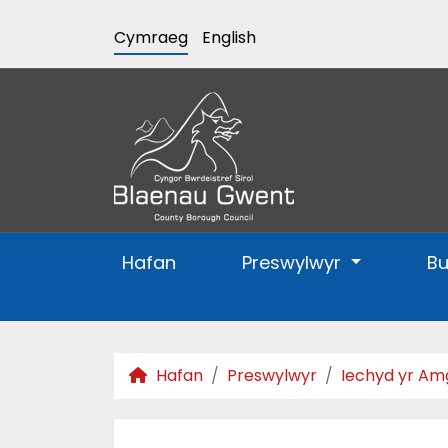
Cymraeg
English
Hafan
Preswylwyr
B
Hafan
Preswylwyr
Iechyd yr Am