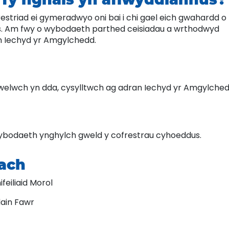
restriad ei gymeradwyo oni bai i chi gael eich gwahardd o
ys. Am fwy o wybodaeth parthed ceisiadau a wrthodwyd
n Iechyd yr Amgylchedd.
elwch yn dda, cysylltwch ag adran Iechyd yr Amgylche
ybodaeth ynghylch gweld y cofrestrau cyhoeddus.
ach
eiliaid Morol
ain Fawr