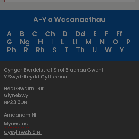
A-Y o Wasanaethau
A
B
C
Ch
D
Dd
E
F
Ff
G
Ng
H
I
L
Ll
M
N
O
P
Ph
R
Rh
S
T
Th
U
W
Y
Cyngor Bwrdeistref Sirol Blaenau Gwent
Y Swyddfeydd Cyffredinol
Heol Gwaith Dur
Glynebwy
NP23 6DN
Amdanom Ni
Mynediad
Cysylltwch â Ni