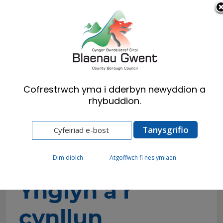
Cymraeg
English
Cofrestrwch yma i dderbyn newyddion a
rhybuddion.
Hafan
Preswylwyr
Iechyd, Lles a Gofal Cymdeithasol
Cael yr help rydych ei angen
Bathodyn Glas
Ynglŷn â’r cynllun
Dim diolch
Atgoffwch fi nes ymlaen
Ynglŷn â’r
cynllun