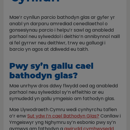
Mae’r cynllun parcio bathodyn glas ar gyfer yr
anabl yn darparu amrediad cenedlaethol o
gonsesiynau parcio i helpu’r sawl ag anabledd
parhaol neu sylweddol i deithio’n annibynnol naill
ai fel gyrrwr neu deithiwr, trwy eu galluogi i
barcio yn agos at ddiwedd eu taith.
Pwy sy’n gallu cael
bathodyn glas?
Mae unrhyw dros ddwy flwydd oed ag anabledd
parhaol neu sylweddol sy’n effeithio ar eu
symudedd yn gallu ymgeisio am fathodyn glas.
Mae Llywodraeth Cymru wedi cynhyrchu taflen
o’r enw
Sut ydw i’n cael Bathodyn Glas?
Canllaw i
Ymgeiswyr yng Nghymru sy’n esbonio pwy sy’n
gymwys am fathodyn a
gwirydd cymhwysedd