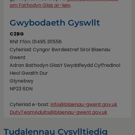
am Fathodyn Glas ar-lein
.
Gwybodaeth Gyswllt
C2BG
Rhif Ffôn: 01495 311556
Cyfeiriad: Cyngor Bwrdeistref Sirol Blaenau
Gwent
Adran Bathodyn GlasY Swyddfeydd Cyffredinol
Heol Gwaith Dur
Glynebwy
NP23 6DN
Cyfeiriad e-bost:
info@blaenau-gwent.gov.uk
DutyTeamAdults@blaenau-gwent.gov.uk
Tudalennau Cysylltiedig