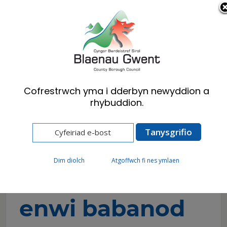
Cymraeg
English
Cofrestrwch yma i dderbyn newyddion a
rhybuddion.
Hafan
Preswylwyr
Genedigaethau marwolaethau & priodasau
Seremonïau enwi babanod
Dim diolch
Atgoffwch fi nes ymlaen
Seremonïau
enwi babanod