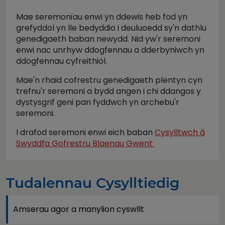
Mae seremonïau enwi yn ddewis heb fod yn
grefyddol yn lle bedyddio i deuluoedd sy'n dathlu
genedigaeth baban newydd. Nid yw'r seremoni
enwi nac unrhyw ddogfennau a dderbyniwch yn
ddogfennau cyfreithiol.
Mae'n rhaid cofrestru genedigaeth plentyn cyn
trefnu'r seremoni a bydd angen i chi ddangos y
dystysgrif geni pan fyddwch yn archebu'r
seremoni.
I drafod seremoni enwi eich baban
Cysylltwch â
Swyddfa Gofrestru Blaenau Gwent
Tudalennau Cysylltiedig
Amserau agor a manylion cyswllt