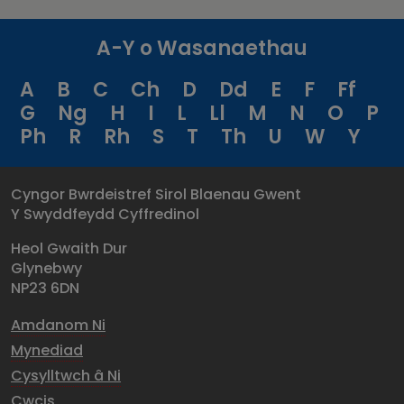
A-Y o Wasanaethau
A
B
C
Ch
D
Dd
E
F
Ff
G
Ng
H
I
L
Ll
M
N
O
P
Ph
R
Rh
S
T
Th
U
W
Y
Cyngor Bwrdeistref Sirol Blaenau Gwent
Y Swyddfeydd Cyffredinol
Heol Gwaith Dur
Glynebwy
NP23 6DN
Amdanom Ni
Mynediad
Cysylltwch â Ni
Cwcis