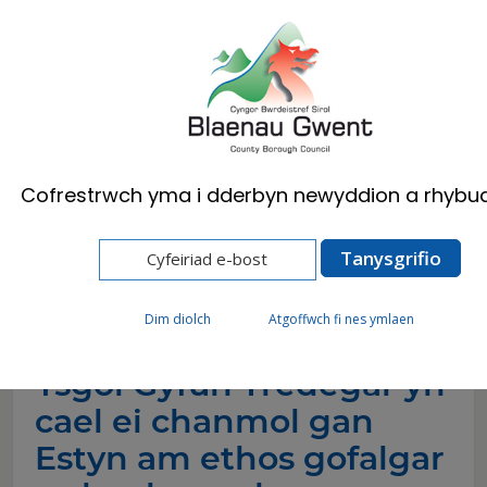
Cymraeg
English
Cofrestrwch yma i dderbyn newyddion a rhybud
Hafan
Newyddion
Ysgol Gyfun Tredegar yn cael ei chanmol gan
Estyn am ethos gofalgar a chynhwysol
Dim diolch
Atgoffwch fi nes ymlaen
Ysgol Gyfun Tredegar yn
cael ei chanmol gan
Estyn am ethos gofalgar