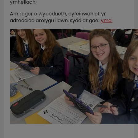
ymhellach.
Am ragor o wybodaeth, cyfeiriwch at yr
adroddiad arolygu llawn, sydd ar gael
yma.