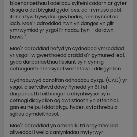
blaenoriaethau i adeiladu sylfeini cadarn ar gyfer
dysgu a datblygiad gydol oes, ac i rymuso pobl
ifanc i fyw bywydau gwybodus, annibynnol ac
iach. Mae'r adroddiad hwn yn dangos yn glir
ymrwymiad yr ysgol i'r nodau hyn – da iawn
bawb."
Mae'r adroddiad hefyd yn cydnabod ymroddiad
yr ysgol i'w gwerthoedd craidd a'r gymuned leol,
gyda darpariaethau llesiant sy'n cynnig
cefnogaeth emosiynol werthfawr i ddisgyblion.
Cydnabuwyd canolfan adnoddau dysgu (CAD) yr
ysgol, a sefydlwyd ddwy flynedd yn ôl, fel
darpariaeth feithringar a chynhwysol sy'n
cefnogi disgyblion ag awtistiaeth yn effeithiol,
gan eu helpu i ddatblygu hyder, cyfathrebu a
sgiliau cymdeithasol.
Mae'r adroddiad yn amlinellu tri argymhelliad
allweddol i wella canlyniadau myfyrwyr