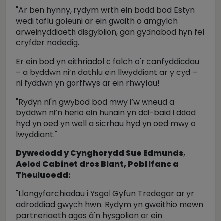
"Ar ben hynny, rydym wrth ein bodd bod Estyn
wedi taflu goleuni ar ein gwaith o amgylch
arweinyddiaeth disgyblion, gan gydnabod hyn fel
cryfder nodedig.
Er ein bod yn eithriadol o falch o'r canfyddiadau
– a byddwn ni’n dathlu ein llwyddiant ar y cyd –
ni fyddwn yn gorffwys ar ein rhwyfau!
"Rydyn ni'n gwybod bod mwy i’w wneud a
byddwn ni’n herio ein hunain yn ddi-baid i ddod
hyd yn oed yn well a sicrhau hyd yn oed mwy o
lwyddiant."
Dywedodd y Cynghorydd Sue Edmunds,
Aelod Cabinet dros Blant, Pobl Ifanc a
Theuluoedd:
"Llongyfarchiadau i Ysgol Gyfun Tredegar ar yr
adroddiad gwych hwn. Rydym yn gweithio mewn
partneriaeth agos â'n hysgolion ar ein