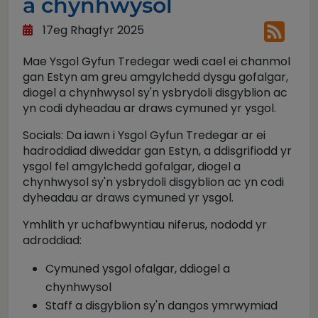
a chynhwysol
17eg Rhagfyr 2025
Mae Ysgol Gyfun Tredegar wedi cael ei chanmol
gan Estyn am greu amgylchedd dysgu gofalgar,
diogel a chynhwysol sy'n ysbrydoli disgyblion ac
yn codi dyheadau ar draws cymuned yr ysgol.
Socials: Da iawn i Ysgol Gyfun Tredegar ar ei
hadroddiad diweddar gan Estyn, a ddisgrifiodd yr
ysgol fel amgylchedd gofalgar, diogel a
chynhwysol sy'n ysbrydoli disgyblion ac yn codi
dyheadau ar draws cymuned yr ysgol.
Ymhlith yr uchafbwyntiau niferus, nododd yr
adroddiad:
Cymuned ysgol ofalgar, ddiogel a
chynhwysol
Staff a disgyblion sy'n dangos ymrwymiad