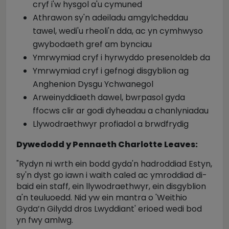
cryf i'w hysgol a'u cymuned
Athrawon sy'n adeiladu amgylcheddau
tawel, wedi'u rheoli'n dda, ac yn cymhwyso
gwybodaeth gref am bynciau
Ymrwymiad cryf i hyrwyddo presenoldeb da
Ymrwymiad cryf i gefnogi disgyblion ag
Anghenion Dysgu Ychwanegol
Arweinyddiaeth dawel, bwrpasol gyda
ffocws clir ar godi dyheadau a chanlyniadau
Llywodraethwyr profiadol a brwdfrydig
Dywedodd y Pennaeth Charlotte Leaves:
"Rydyn ni wrth ein bodd gyda'n hadroddiad Estyn,
sy'n dyst go iawn i waith caled ac ymroddiad di-
baid ein staff, ein llywodraethwyr, ein disgyblion
a'n teuluoedd. Nid yw ein mantra o 'Weithio
Gyda’n Gilydd dros Lwyddiant' erioed wedi bod
yn fwy amlwg.