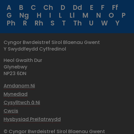
A
B
C
Ch
D
Dd
E
F
Ff
G
Ng
H
I
L
Ll
M
N
O
P
Ph
R
Rh
S
T
Th
U
W
Y
Cyngor Bwrdeistref Sirol Blaenau Gwent
Y Swyddfeydd Cyffredinol
Heol Gwaith Dur
Glynebwy
NP23 6DN
Amdanom Ni
Mynediad
Cysylltwch â Ni
Cwcis
Hysbysiad Preifatrwydd
© Cyngor Bwrdeistref Sirol Blaenau Gwent