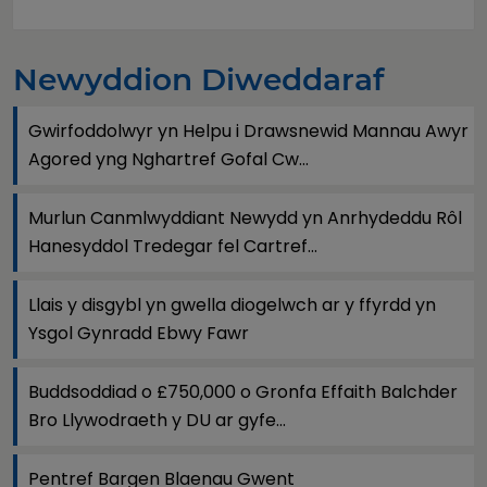
Newyddion Diweddaraf
Gwirfoddolwyr yn Helpu i Drawsnewid Mannau Awyr
Agored yng Nghartref Gofal Cw...
Murlun Canmlwyddiant Newydd yn Anrhydeddu Rôl
Hanesyddol Tredegar fel Cartref...
Llais y disgybl yn gwella diogelwch ar y ffyrdd yn
Ysgol Gynradd Ebwy Fawr
Buddsoddiad o £750,000 o Gronfa Effaith Balchder
Bro Llywodraeth y DU ar gyfe...
Pentref Bargen Blaenau Gwent