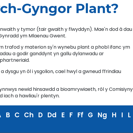
ch-Gyngor Plant?
waith y tymor (tair gwaith y flwyddyn). Mae'n dod â dau
ol Gynradd ym Mlaenau Gwent.
yn trafod y materion sy'n wynebu plant a phobl ifanc ym
adau a godir ganddynt yn gallu dylanwadu ar
phartneriaid.
 dysgu yn ôl i ysgolion, cael hwyl a gwneud ffrindiau
gynnwys newid hinsawdd a bioamrywiaeth, rôl y Comisiyn
iach a hawliau'r plentyn.
A
B
C
Ch
D
Dd
E
F
Ff
G
Ng
H
I
L