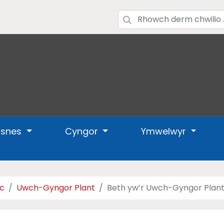
usnes
Cyngor
Ymwelwyr
nc
Uwch-Gyngor Plant
Beth yw’r Uwch-Gyngor Plan