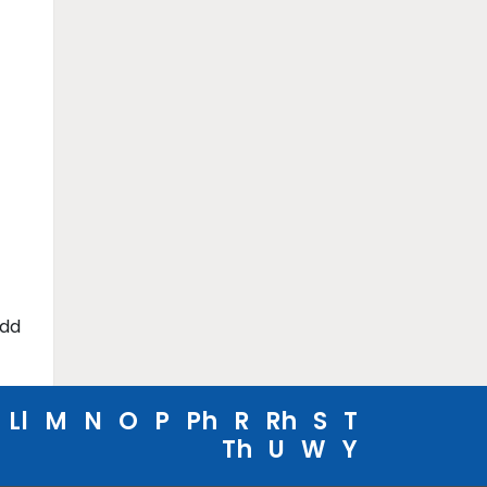
ydd
Ll
M
N
O
P
Ph
R
Rh
S
T
Th
U
W
Y