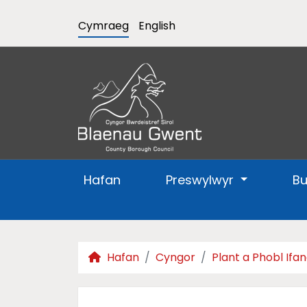
Cymraeg
English
Hafan
Preswylwyr
B
Hafan
Cyngor
Plant a Phobl Ifa