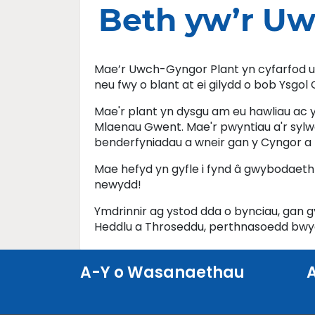
Beth yw’r Uw
Mae’r Uwch-Gyngor Plant yn cyfarfod un
neu fwy o blant at ei gilydd o bob Ysg
Mae'r plant yn dysgu am eu hawliau ac 
Mlaenau Gwent. Mae'r pwyntiau a'r sylw
benderfyniadau a wneir gan y Cyngor a 
Mae hefyd yn gyfle i fynd â gwybodaeth a
newydd!
Ymdrinnir ag ystod dda o bynciau, gan 
Heddlu a Throseddu, perthnasoedd bwyd 
A-Y o Wasanaethau