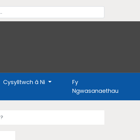
Cysylltwch â Ni
Fy
Ngwasanaethau
t?