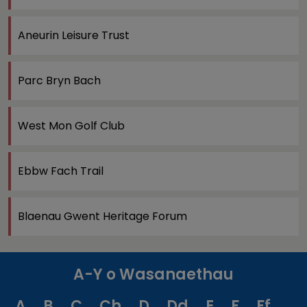
Aneurin Leisure Trust
Parc Bryn Bach
West Mon Golf Club
Ebbw Fach Trail
Blaenau Gwent Heritage Forum
A-Y o Wasanaethau
A
B
C
Ch
D
Dd
E
F
Ff