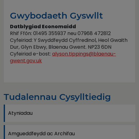
Gwybodaeth Gyswllt
Datblygiad Economaidd
Rhif Ffôn: 01495 355937 neu 07968 472812
Cyfeiriad: Y Swyddfeydd Cyffredinol, Heol Gwaith
Dur, Glyn Ebwy, Blaenau Gwent. NP23 6DN
Cyfeiriad e-bost:
alyson.tippings@blaenau-
gwent.gov.uk
Tudalennau Cysylltiedig
Atyniadau
Amgueddfeydd ac Archifau