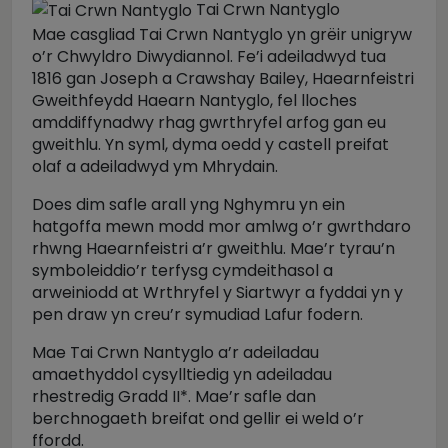
Tai Crwn Nantyglo
Mae casgliad Tai Crwn Nantyglo yn grëir unigryw
o’r Chwyldro Diwydiannol. Fe’i adeiladwyd tua
1816 gan Joseph a Crawshay Bailey, Haearnfeistri
Gweithfeydd Haearn Nantyglo, fel lloches
amddiffynadwy rhag gwrthryfel arfog gan eu
gweithlu. Yn syml, dyma oedd y castell preifat
olaf a adeiladwyd ym Mhrydain.
Does dim safle arall yng Nghymru yn ein
hatgoffa mewn modd mor amlwg o’r gwrthdaro
rhwng Haearnfeistri a’r gweithlu. Mae’r tyrau’n
symboleiddio’r terfysg cymdeithasol a
arweiniodd at Wrthryfel y Siartwyr a fyddai yn y
pen draw yn creu’r symudiad Lafur fodern.
Mae Tai Crwn Nantyglo a’r adeiladau
amaethyddol cysylltiedig yn adeiladau
rhestredig Gradd II*. Mae’r safle dan
berchnogaeth breifat ond gellir ei weld o’r
ffordd.