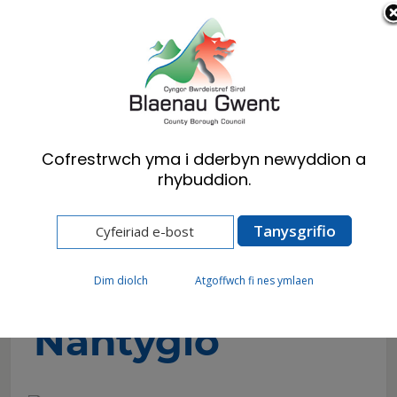
Cymraeg
English
Cofrestrwch yma i dderbyn newyddion a
rhybuddion.
Hafan
Ymwelwyr
Atyniadau
Tai Crwn Nantyglo
Tai Crwn
Dim diolch
Atgoffwch fi nes ymlaen
Nantyglo