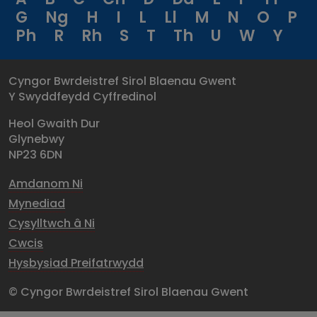
G
Ng
H
I
L
Ll
M
N
O
P
Ph
R
Rh
S
T
Th
U
W
Y
Cyngor Bwrdeistref Sirol Blaenau Gwent
Y Swyddfeydd Cyffredinol
Heol Gwaith Dur
Glynebwy
NP23 6DN
Amdanom Ni
Mynediad
Cysylltwch â Ni
Cwcis
Hysbysiad Preifatrwydd
© Cyngor Bwrdeistref Sirol Blaenau Gwent