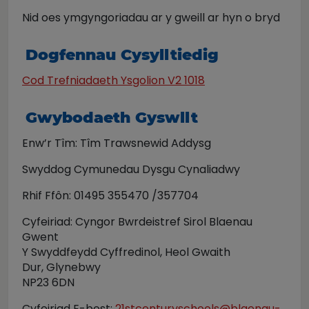
Nid oes ymgyngoriadau ar y gweill ar hyn o bryd
Dogfennau Cysylltiedig
Cod Trefniadaeth Ysgolion V2 1018
Gwybodaeth Gyswllt
Enw’r Tîm: Tîm Trawsnewid Addysg
Swyddog Cymunedau Dysgu Cynaliadwy
Rhif Ffôn: 01495 355470 /357704
Cyfeiriad: Cyngor Bwrdeistref Sirol Blaenau
Gwent
Y Swyddfeydd Cyffredinol, Heol Gwaith
Dur, Glynebwy
NP23 6DN
Cyfeiriad E-bost:
21stcenturyschools@blaenau-