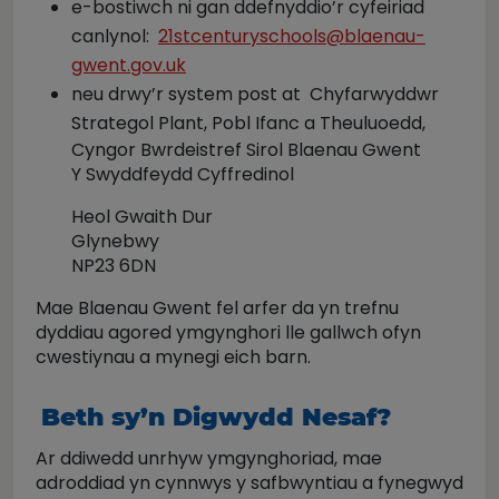
e-bostiwch ni gan ddefnyddio’r cyfeiriad
canlynol:
21stcenturyschools@blaenau-
gwent.gov.uk
neu drwy’r system post at Chyfarwyddwr
Strategol Plant, Pobl Ifanc a Theuluoedd,
Cyngor Bwrdeistref Sirol Blaenau Gwent
Y Swyddfeydd Cyffredinol
Heol Gwaith Dur
Glynebwy
NP23 6DN
Mae Blaenau Gwent fel arfer da yn trefnu
dyddiau agored ymgynghori lle gallwch ofyn
cwestiynau a mynegi eich barn.
Beth sy’n Digwydd Nesaf?
Ar ddiwedd unrhyw ymgynghoriad, mae
adroddiad yn cynnwys y safbwyntiau a fynegwyd