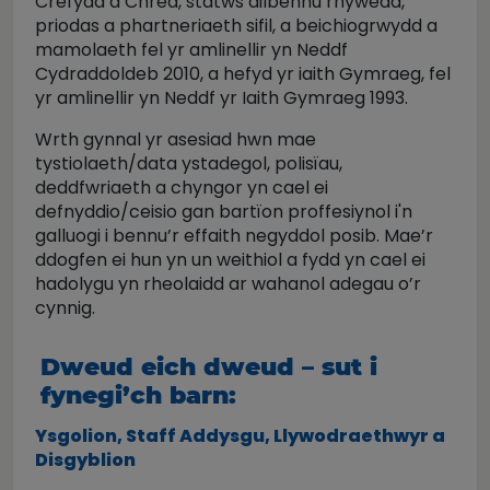
Crefydd a Chred, statws ailbennu rhywedd,
priodas a phartneriaeth sifil, a beichiogrwydd a
mamolaeth fel yr amlinellir yn Neddf
Cydraddoldeb 2010, a hefyd yr iaith Gymraeg, fel
yr amlinellir yn Neddf yr Iaith Gymraeg 1993.
Wrth gynnal yr asesiad hwn mae
tystiolaeth/data ystadegol, polisïau,
deddfwriaeth a chyngor yn cael ei
defnyddio/ceisio gan bartïon proffesiynol i'n
galluogi i bennu’r effaith negyddol posib. Mae’r
ddogfen ei hun yn un weithiol a fydd yn cael ei
hadolygu yn rheolaidd ar wahanol adegau o’r
cynnig.
Dweud eich dweud – sut i
fynegi’ch barn:
Ysgolion, Staff Addysgu, Llywodraethwyr a
Disgyblion