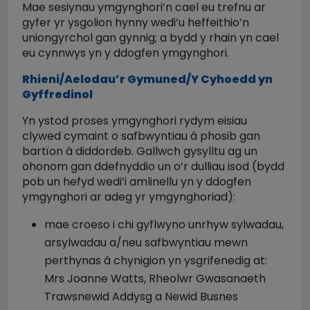
Mae sesiynau ymgynghori’n cael eu trefnu ar
gyfer yr ysgolion hynny wedi’u heffeithio’n
uniongyrchol gan gynnig; a bydd y rhain yn cael
eu cynnwys yn y ddogfen ymgynghori.
Rhieni/Aelodau’r Gymuned/Y Cyhoedd yn
Gyffredinol
Yn ystod proses ymgynghori rydym eisiau
clywed cymaint o safbwyntiau â phosib gan
bartïon â diddordeb. Gallwch gysylltu ag un
ohonom gan ddefnyddio un o’r dulliau isod (bydd
pob un hefyd wedi’i amlinellu yn y ddogfen
ymgynghori ar adeg yr ymgynghoriad):
mae croeso i chi gyflwyno unrhyw sylwadau,
arsylwadau a/neu safbwyntiau mewn
perthynas â chynigion yn ysgrifenedig at:
Mrs Joanne Watts, Rheolwr Gwasanaeth
Trawsnewid Addysg a Newid Busnes