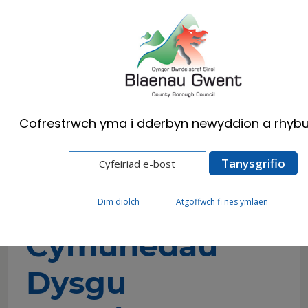
Cymraeg
English
Cofrestrwch yma i dderbyn newyddion a rhybu
Hafan
Preswylwyr
Ysgolion a Dysgu
Cymunedau Dysgu Cynaliadwy (gynt Ysgolion a
Cholegau’r 21ain Ganrif)
Dim diolch
Atgoffwch fi nes ymlaen
Cymunedau
Dysgu