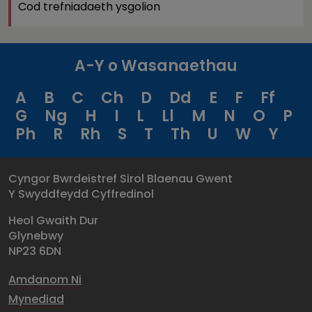
Cod trefniadaeth ysgolion
A-Y o Wasanaethau
A
B
C
Ch
D
Dd
E
F
Ff
G
Ng
H
I
L
Ll
M
N
O
P
Ph
R
Rh
S
T
Th
U
W
Y
Cyngor Bwrdeistref Sirol Blaenau Gwent
Y Swyddfeydd Cyffredinol
Heol Gwaith Dur
Glynebwy
NP23 6DN
Amdanom Ni
Mynediad