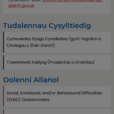
gwent.gov.uk
Tudalennau Cysylltiedig
Cymunedau Dysgu Cynaliadwy (gynt Ysgolion a
Cholegau y 21ain Ganrif)
Trawsnewid Addysg (Prosiectau a Grantiau)
Dolenni Allanol
Social, Emotional, and/or Behavioural Difficulties
(SEBD) Questionnaire