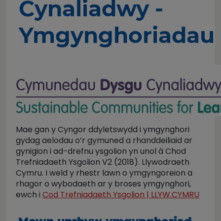
Cynaliadwy -
Ymgynghoriadau
Mae gan y Cyngor ddyletswydd i ymgynghori
gydag aelodau o’r gymuned a rhanddeiliaid ar
gynigion i ad-drefnu ysgolion yn unol â Chod
Trefniadaeth Ysgolion V2 (2018). Llywodraeth
Cymru. I weld y rhestr lawn o ymgyngoreion a
rhagor o wybodaeth ar y broses ymgynghori,
ewch i
Cod Trefniadaeth Ysgolion | LLYW.CYMRU