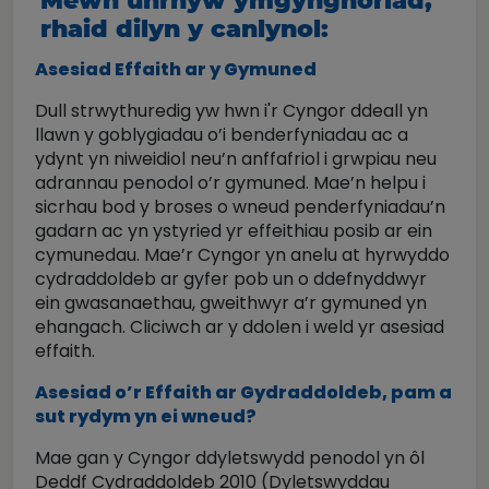
Mewn unrhyw ymgynghoriad,
rhaid dilyn y canlynol:
Asesiad Effaith ar y Gymuned
Dull strwythuredig yw hwn i'r Cyngor ddeall yn
llawn y goblygiadau o’i benderfyniadau ac a
ydynt yn niweidiol neu’n anffafriol i grwpiau neu
adrannau penodol o’r gymuned. Mae’n helpu i
sicrhau bod y broses o wneud penderfyniadau’n
gadarn ac yn ystyried yr effeithiau posib ar ein
cymunedau. Mae’r Cyngor yn anelu at hyrwyddo
cydraddoldeb ar gyfer pob un o ddefnyddwyr
ein gwasanaethau, gweithwyr a’r gymuned yn
ehangach. Cliciwch ar y ddolen i weld yr asesiad
effaith.
Asesiad o’r Effaith ar Gydraddoldeb, pam a
sut rydym yn ei wneud?
Mae gan y Cyngor ddyletswydd penodol yn ôl
Deddf Cydraddoldeb 2010 (Dyletswyddau