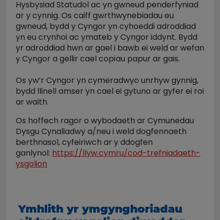
Hysbysiad Statudol ac yn gwneud penderfyniad
ar y cynnig. Os caiff gwrthwynebiadau eu
gwneud, bydd y Cyngor yn cyhoeddi adroddiad
yn eu crynhoi ac ymateb y Cyngor iddynt. Bydd
yr adroddiad hwn ar gael i bawb ei weld ar wefan
y Cyngor a gellir cael copïau papur ar gais.
Os yw’r Cyngor yn cymeradwyo unrhyw gynnig,
bydd llinell amser yn cael ei gytuno ar gyfer ei roi
ar waith.
Os hoffech ragor o wybodaeth ar Cymunedau
Dysgu Cynaliadwy a/neu i weld dogfennaeth
berthnasol, cyfeiriwch ar y ddogfen
ganlynol:
https://llyw.cymru/cod-trefniadaeth-
ysgolion
Ymhlith yr ymgynghoriadau