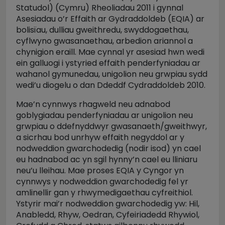
Statudol) (Cymru) Rheoliadau 2011 i gynnal
Asesiadau o’r Effaith ar Gydraddoldeb (EQIA) ar
bolisïau, dulliau gweithredu, swyddogaethau,
cyflwyno gwasanaethau, arbedion ariannol a
chynigion eraill. Mae cynnal yr asesiad hwn wedi
ein galluogi i ystyried effaith penderfyniadau ar
wahanol gymunedau, unigolion neu grwpiau sydd
wedi’u diogelu o dan Ddeddf Cydraddoldeb 2010.
Mae’n cynnwys rhagweld neu adnabod
goblygiadau penderfyniadau ar unigolion neu
grwpiau o ddefnyddwyr gwasanaeth/gweithwyr,
a sicrhau bod unrhyw effaith negyddol ar y
nodweddion gwarchodedig (nodir isod) yn cael
eu hadnabod ac yn sgil hynny’n cael eu lliniaru
neu’u lleihau. Mae proses EQIA y Cyngor yn
cynnwys y nodweddion gwarchodedig fel yr
amlinellir gan y rhwymedigaethau cyfreithiol.
Ystyrir mai’r nodweddion gwarchodedig yw: Hil,
Anabledd, Rhyw, Oedran, Cyfeiriadedd Rhywiol,