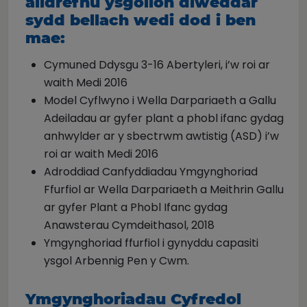
aildrefnu ysgolion diweddar
sydd bellach wedi dod i ben
mae:
Cymuned Ddysgu 3-16 Abertyleri, i’w roi ar
waith Medi 2016
Model Cyflwyno i Wella Darpariaeth a Gallu
Adeiladau ar gyfer plant a phobl ifanc gydag
anhwylder ar y sbectrwm awtistig (ASD) i’w
roi ar waith Medi 2016
Adroddiad Canfyddiadau Ymgynghoriad
Ffurfiol ar Wella Darpariaeth a Meithrin Gallu
ar gyfer Plant a Phobl Ifanc gydag
Anawsterau Cymdeithasol, 2018
Ymgynghoriad ffurfiol i gynyddu capasiti
ysgol Arbennig Pen y Cwm.
Ymgynghoriadau Cyfredol