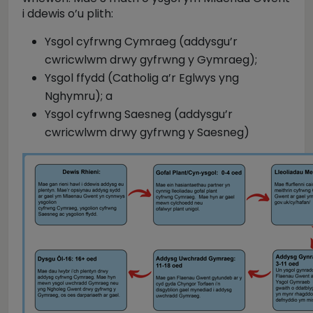
i ddewis o’u plith:
Ysgol cyfrwng Cymraeg (addysgu’r
cwricwlwm drwy gyfrwng y Gymraeg);
Ysgol ffydd (Catholig a’r Eglwys yng
Nghymru); a
Ysgol cyfrwng Saesneg (addysgu’r
cwricwlwm drwy gyfrwng y Saesneg)