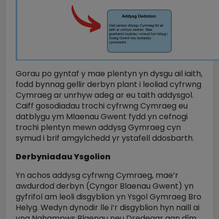
Gorau po gyntaf y mae plentyn yn dysgu ail iaith,
fodd bynnag gellir derbyn plant i leoliad cyfrwng
Cymraeg ar unrhyw adeg ar eu taith addysgol.
Caiff gosodiadau trochi cyfrwng Cymraeg eu
datblygu ym Mlaenau Gwent fydd yn cefnogi
trochi plentyn mewn addysg Gymraeg cyn
symud i brif amgylchedd yr ystafell ddosbarth.
Derbyniadau Ysgolion
Yn achos addysg cyfrwng Cymraeg, mae’r
awdurdod derbyn (Cyngor Blaenau Gwent) yn
gyfrifol am leoli disgyblion yn Ysgol Gymraeg Bro
Helyg. Wedyn dynodir lle i’r disgyblion hyn naill ai
yng Nghampws Blaenau neu Dredegar gan dîm