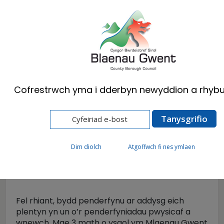
Cymraeg
English
Cofrestrwch yma i dderbyn newyddion a rhybu
Hafan
Preswylwyr
Ysgolion a Dysgu
Bod yn ddwyieithog (1)
Taith Addysg
Dim diolch
Atgoffwch fi nes ymlaen
Taith Addysg
Fel rhiant, bydd penderfynu ar addysg eich
plentyn yn un o’r penderfyniadau pwysicaf a
wnewch. Mae 3 math o ysgol ym Mlaenau Gwent