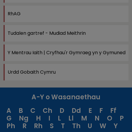
RhAG
Tudalen gartref - Mudiad Meithrin
Y Mentrau Iaith | Cryfhau'r Gymraeg yn y Gymuned
Urdd Gobaith Cymru
A-Y o Wasanaethau
A
B
C
Ch
D
Dd
E
F
Ff
G
Ng
H
I
L
Ll
M
N
O
P
Ph
R
Rh
S
T
Th
U
W
Y