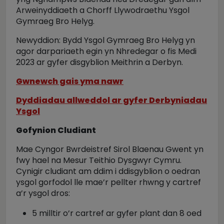
Arweinyddiaeth a Chorff Llywodraethu Ysgol
Gymraeg Bro Helyg.
Newyddion: Bydd Ysgol Gymraeg Bro Helyg yn
agor darpariaeth egin yn Nhredegar o fis Medi
2023 ar gyfer disgyblion Meithrin a Derbyn.
Gwnewch gais yma nawr
Dyddiadau allweddol ar gyfer Derbyniadau
Ysgol
Gofynion Cludiant
Mae Cyngor Bwrdeistref Sirol Blaenau Gwent yn
fwy hael na Mesur Teithio Dysgwyr Cymru.
Cynigir cludiant am ddim i ddisgyblion o oedran
ysgol gorfodol lle mae’r pellter rhwng y cartref
a’r ysgol dros:
5 milltir o’r cartref ar gyfer plant dan 8 oed