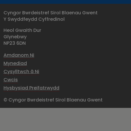
Cyngor Bwrdeistref Sirol Blaenau Gwent
Y Swyddfeydd Cyffredinol
Heol Gwaith Dur
Glynebwy
NP23 6DN
Amdanom Ni
Mynediad
Cysylltwch â Ni
Cwcis
Hysbysiad Preifatrwydd
© Cyngor Bwrdeistref Sirol Blaenau Gwent