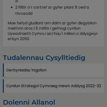
a
2 filltir o’r cartref ar gyfer plant 8 oed a
throsodd
Mae hefyd gludiant am ddim ar gyfer disgyblion
meithrin dros 1.5 milltir i gefnogi cynllun
Llywodraeth Cymru i sicrhau 1 miliwn o ddysgwyr
erbyn 2050.
Tudalennau Cysylltiedig
Derbyniadau Ysgolion
Cynllun Strategol Cymraeg mewn Addysg 2022-32
Dolenni Allanol